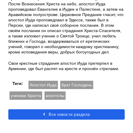
После Вознесения Христа на небо, апостол Иуда
проповедовал Евангелие в Иудее и Палестине, а затем на
Аравийском полуострове. Церковное Предание гласит, что
апостол Иуда проповедовал в Эдессе, также был в
Персии, где написал своё соборное послание. В этом
своём послании он описал страдания Христа-Спасителя,
а также изложил учение о Святой Троице, учил любить
ближних и Господа, воздерживаться от еретических
учений, говорил о необходимости каждому христианину,
кроме исповедания веры, добрых богоугодных дел.
Свои крестные страдания апостол Иуда претерпел в
Армении, где был распят на кресте и пронзён стрелами.
Теги:
Апостол Иуда
брат Господень
ученики Христа
апостолы
Все новости раздела