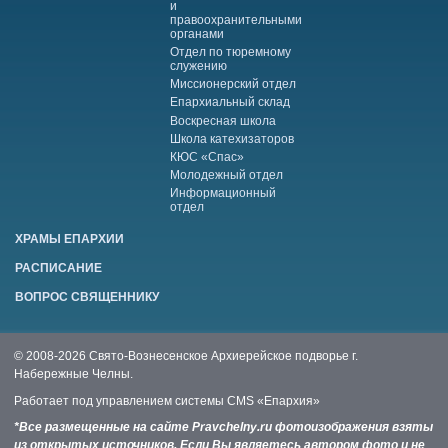
и
правоохранительными
органами
Отдел по тюремному
служению
Миссионерский отдел
Епархиальный склад
Воскресная школа
Школа катехизаторов
КЮС «Спас»
Молодежный отдел
Информационный
отдел
ХРАМЫ ЕПАРХИИ
РАСПИСАНИЕ
ВОПРОС СВЯЩЕННИКУ
© 2008-2026 Свято-Вознесенское Архиерейское подворье г.
Набережные Челны.
Работает под управлением системы
CMS «Епархия»
*Все размещенные на сайте Pravchelny.ru фотоизображения взяты
из открытых источников. Если Вы являетесь автором фото и не