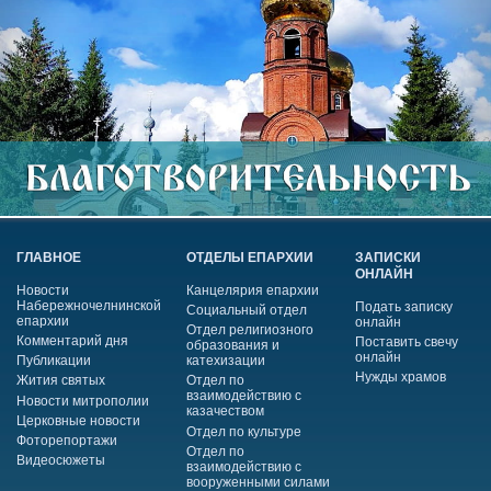
ГЛАВНОЕ
ОТДЕЛЫ ЕПАРХИИ
ЗАПИСКИ
ОНЛАЙН
Новости
Канцелярия епархии
Набережночелнинской
Подать записку
Социальный отдел
епархии
онлайн
Отдел религиозного
Комментарий дня
Поставить свечу
образования и
онлайн
Публикации
катехизации
Нужды храмов
Жития святых
Отдел по
взаимодействию с
Новости митрополии
казачеством
Церковные новости
Отдел по культуре
Фоторепортажи
Отдел по
Видеосюжеты
взаимодействию с
вооруженными силами