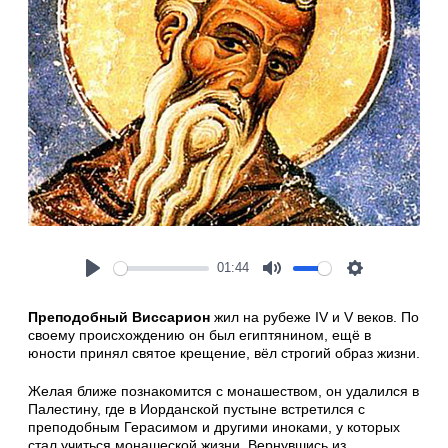
01:44
Play
Mute
Settings
Преподобный Виссарион
жил на рубеже IV и V веков. По
своему происхождению он был египтянином, ещё в
юности принял святое крещение, вёл строгий образ жизни.
Желая ближе познакомится с монашеством, он удалился в
Палестину, где в Иорданской пустыне встретился с
преподобным Герасимом и другими иноками, у которых
стал учиться монашеской жизни. Вернувшись из