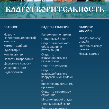
ГЛАВНОЕ
ОТДЕЛЫ ЕПАРХИИ
ЗАПИСКИ
ОНЛАЙН
Новости
Канцелярия епархии
Набережночелнинской
Подать записку
Социальный отдел
епархии
онлайн
Отдел религиозного
Комментарий дня
Поставить свечу
образования и
онлайн
Публикации
катехизации
Нужды храмов
Жития святых
Отдел по
взаимодействию с
Новости митрополии
казачеством
Церковные новости
Отдел по культуре
Фоторепортажи
Отдел по
Видеосюжеты
взаимодействию с
вооруженными силами
и
правоохранительными
органами
Отдел по тюремному
служению
Миссионерский отдел
Епархиальный склад
Воскресная школа