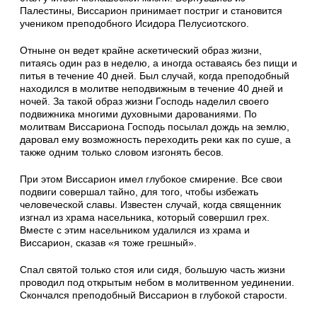
Палестины, Виссарион принимает постриг и становится
учеником преподобного Исидора Пелусиотского.
Отныне он ведет крайне аскетический образ жизни,
питаясь один раз в неделю, а иногда оставаясь без пищи и
питья в течение 40 дней. Был случай, когда преподобный
находился в молитве неподвижным в течение 40 дней и
ночей. За такой образ жизни Господь наделил своего
подвижника многими духовными дарованиями. По
молитвам Виссариона Господь посылал дождь на землю,
даровал ему возможность переходить реки как по суше, а
также одним только словом изгонять бесов.
При этом Виссарион имел глубокое смирение. Все свои
подвиги совершал тайно, для того, чтобы избежать
человеческой славы. Известен случай, когда священник
изгнал из храма насельника, который совершил грех.
Вместе с этим насельником удалился из храма и
Виссарион, сказав «я тоже грешный».
Спал святой только стоя или сидя, большую часть жизни
проводил под открытым небом в молитвенном уединении.
Скончался преподобный Виссарион в глубокой старости.