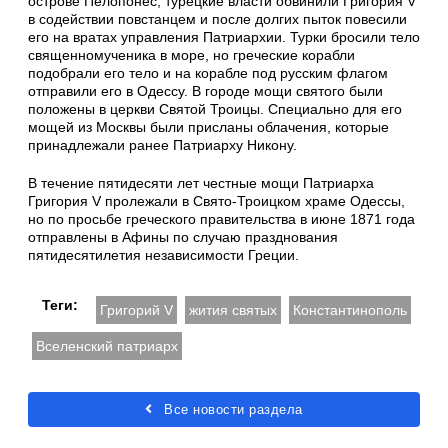
острове Пелопонес, турецкие власти обвинили Григория V
в содействии повстанцем и после долгих пыток повесили
его на вратах управления Патриархии. Турки бросили тело
священномученика в море, но греческие корабли
подобрали его тело и на корабле под русским флагом
отправили его в Одессу. В городе мощи святого были
положены в церкви Святой Троицы. Специально для его
мощей из Москвы были присланы облачения, которые
принадлежали ранее Патриарху Никону.
В течение пятидесяти лет честные мощи Патриарха
Григория V пролежали в Свято-Троицком храме Одессы,
но по просьбе греческого правительства в июне 1871 года
отправлены в Афины по случаю празднования
пятидесятилетия независимости Греции.
Теги:
Григорий V
жития святых
Константинополь
Вселенский патриарх
Все новости раздела