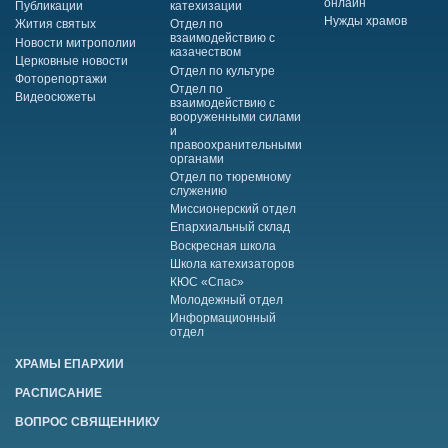
онлайн
Публикации
катехизации
Нужды храмов
Жития святых
Отдел по
взаимодействию с
Новости митрополии
казачеством
Церковные новости
Отдел по культуре
Фоторепортажи
Отдел по
Видеосюжеты
взаимодействию с
вооруженными силами
и
правоохранительными
органами
Отдел по тюремному
служению
Миссионерский отдел
Епархиальный склад
Воскресная школа
Школа катехизаторов
КЮС «Спас»
Молодежный отдел
Информационный
отдел
ХРАМЫ ЕПАРХИИ
РАСПИСАНИЕ
ВОПРОС СВЯЩЕННИКУ