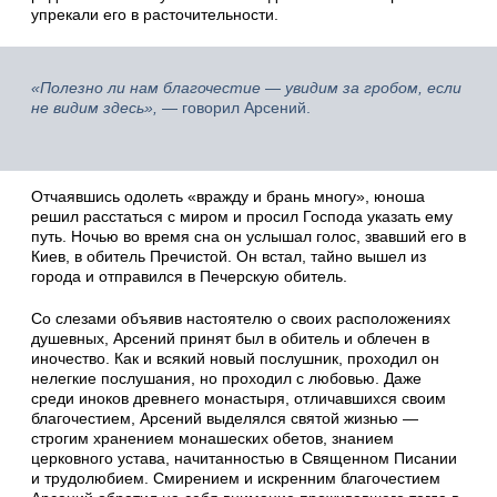
упрекали его в расточительности.
«Полезно ли нам благочестие — увидим за гробом, если
не видим здесь»,
— говорил Арсений.
Отчаявшись одолеть «вражду и брань многу», юноша
решил расстаться с миром и просил Господа указать ему
путь. Ночью во время сна он услышал голос, звавший его в
Киев, в обитель Пречистой. Он встал, тайно вышел из
города и отправился в Печерскую обитель.
Со слезами объявив настоятелю о своих расположениях
душевных, Арсений принят был в обитель и облечен в
иночество. Как и всякий новый послушник, проходил он
нелегкие послушания, но проходил с любовью. Даже
среди иноков древнего монастыря, отличавшихся своим
благочестием, Арсений выделялся святой жизнью —
строгим хранением монашеских обетов, знанием
церковного устава, начитанностью в Священном Писании
и трудолюбием. Смирением и искренним благочестием