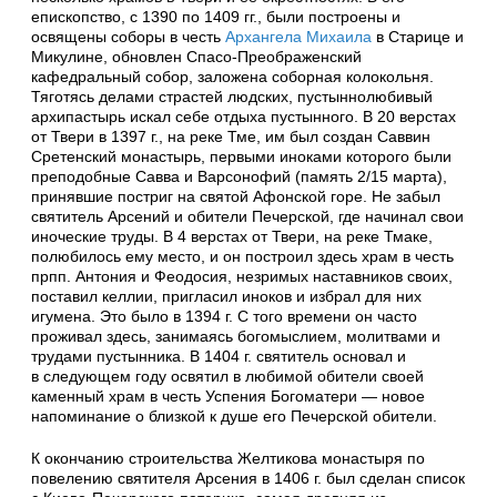
епископство, с 1390 по 1409 гг., были построены и
освящены соборы в честь
Архангела Михаила
в Старице и
Микулине, обновлен Спасо-Преображенский
кафедральный собор, заложена соборная колокольня.
Тяготясь делами страстей людских, пустыннолюбивый
архипастырь искал себе отдыха пустынного. В 20 верстах
от Твери в 1397 г., на реке Тме, им был создан Саввин
Сретенский монастырь, первыми иноками которого были
преподобные Савва и Варсонофий (память 2/15 марта),
принявшие постриг на святой Афон­ской горе. Не забыл
святитель Арсений и обители Печерской, где начинал свои
ино­ческие труды. В 4 верстах от Твери, на реке Тмаке,
полюбилось ему место, и он построил здесь храм в честь
прпп. Антония и Феодосия, незримых настав­ников своих,
поставил келлии, пригласил иноков и избрал для них
игумена. Это было в 1394 г. С того времени он часто
проживал здесь, занимаясь бого­мыслием, молитвами и
трудами пустынника. В 1404 г. святитель основал и
в сле­дующем году освятил в любимой обители своей
каменный храм в честь Успения Богоматери — новое
напоминание о близкой к душе его Печерской обители.
К окончанию строительства Желтикова монастыря по
повелению святителя Ар­сения в 1406 г. был сделан список