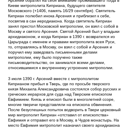
Арсений обратил на себя внимание проживавшего тогда в
Киеве митрополита Киприана, будущего святителя
Московского (+1406, память 16/29 сентября). Святитель
Киприан полюбил инока Арсения и прибли­зил к себе,
посвятив в сан иеродиакона. Когда святитель Киприан
занял престол Московской митрополии, он взял с собой в
Москву и святого Арсения. Святой Арсений был у владыки
архидиаконом, и когда Киприан в 1390 г. возвратился из
Царьграда с именем и правами митрополита всея Руси,
то, отправляясь в Москву, он взял с собой и Арсения и
поручил ему заведовать письменными делами
митрополии, ему было поручено также
письмоводительство, он занимался всеми делами,
относившимися к внутреннему устроению митрополии.
3 июля 1390 г. Арсений вместе с митрополитом
Киприаном прибыл в Тверь, где по просьбе тверского
князя Михаила Александровича состоялся собор русских и
греческих иерархов для суда над Тверским епископом
Евфимием. Князь и епископ были в многолетней ссоре,
многие тверичи представляли на епископа обвинения.
После безуспешных попыток водворить в Твери церковный
мир мит­рополит Киприан «отставил от епископства»
Евфимия и отправил его в Москву, в Чудов монастырь. На
место Евфимия митрополит назначил своего архидиакона