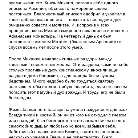
время жизни его. Князь Михаил, позвав к себе одного
епископа Арсения, объявил о намерении своем
постричься. Благочестивый епископ одобрил и укрепил в
князе доброе желание его — посвятить последние дни
очищению совести и молитве. И, испросив у всех
прощения, князь Михаил смиренно поклонился и пошел в
Афанасьев монастырь. На четвертый день он был
пострижен с именем Матфея (блаженным Арсением) и
спустя восемь лет после этого умер.
После Михаила начались сильные раздоры между
князьями Тверского кня­жества. Эти раздоры, сами по себе
столько противные духу христианскому, вносили еще
раздор в дома боярские, а для народа были сущим
бедствием. Много надобно было трудиться святому
пастырю, чтобы сколько-нибудь ослабить, если не совсем
погасить этот пагубный дух вражды. И труды его не были
бесплодны.
Жизнь блаженного пастыря служила назиданием для всех.
Всегда тихий и кроткий, он ни от кого не отходил с гневом
или враждой; был бескорыстен и не ласкал ничем своего
самолюбия; дышал любовью ко всем, забывая себя.
Забот­ливый о славе имени Божия, святитель построил
несколько храмов в Твери и ее окрестностях. В его