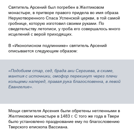
Святитель Арсений был погребен в Желтиковом
монастыре, в притворе пра­вого придела во имя образа
Нерукотворенного Спаса Успенской церкви, в той самой
гробнице, которую изготовил своими руками. По
свидетельству летописи, у гроба его совершалось много
исцелений с верой приходящих.
В «Иконописном подлиннике» святитель Арсений
описывается следующим образом:
«Подобием стар, сед, брада аки Сергиева, в схиме,
мантия с источники, омофор перекинут через плечи
кольцеми наперед, правая рука благословенна, в левой
Евангелие».
Мощи святителя Арсения были обретены нетленными в
Желтиковом монас­тыре в 1483 г. С того же года в Твери
было установлено празднование ему по бла­гословению
Тверского епископа Вассиана.