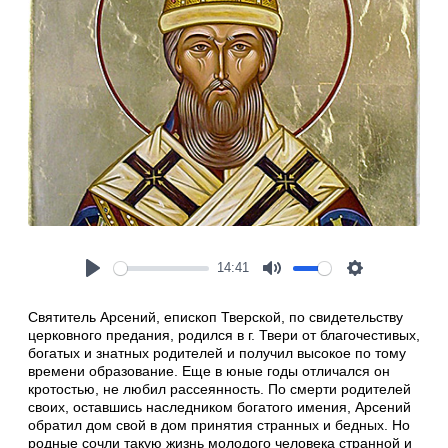
14:41
Play
Mute
Settings
Святитель Арсений, епископ Тверской, по свидетельству
церковного пре­да­ния, родился в г. Твери от благочестивых,
богатых и знатных родителей и полу­чил высокое по тому
времени образование. Еще в юные годы отличался он
кротостью, не любил рассеянность. По смерти родителей
своих, оставшись нас­ледником богатого имения, Арсений
обратил дом свой в дом принятия стран­ных и бедных. Но
родные сочли такую жизнь молодого человека странной и