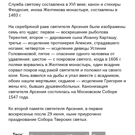
Служба святому составлена в XVI веке; канон и стихиры
Феодосия, инока Жел­тикова монастыря, составлены в
1483 г.
На серебряной раке святителя Арсения были изображены
семь его чудес: первое — воскрешение рыболова
Терентия; второе — дарование сына Иоанну Кар­ташу;
третье — исцеление протоиерея Алексия, страдавшего
ногами; чет­вер­тое — исцеление девицы Устинии
Головенковой; пятое — спасение одного человека от
удавления; шестое — с покровом святого, когда в 1606 г.
поляки ворвались в Желтиков монастырь, один всадник
сорвал покров над ракой свя­тителя и положил на своего
коня. Конь взвился на дыбы и упал вместе с всад­ником,
обоих нашли мертвыми; седьмое — исцеление Григория и
жены его, бывших душевнобольных. Канонизация
святителя Арсения состоялась на Московском Соборе
1547 года.
Ко второй памяти святителя Арсения, в первое
воскресенье после 29 июня, ныне приурочено
празднование Собора Тверских святых.
Теги: