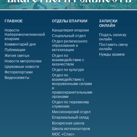
ГЛАВНОЕ
ОТДЕЛЫ ЕПАРХИИ
ЗАПИСКИ
ОНЛАЙН
Новости
Канцелярия епархии
Набережночелнинской
Подать записку
Социальный отдел
епархии
онлайн
Отдел религиозного
Комментарий дня
Поставить свечу
образования и
онлайн
Публикации
катехизации
Нужды храмов
Жития святых
Отдел по
взаимодействию с
Новости митрополии
казачеством
Церковные новости
Отдел по культуре
Фоторепортажи
Отдел по
Видеосюжеты
взаимодействию с
вооруженными силами
и
правоохранительными
органами
Отдел по тюремному
служению
Миссионерский отдел
Епархиальный склад
Воскресная школа
Школа катехизаторов
КЮС «Спас»