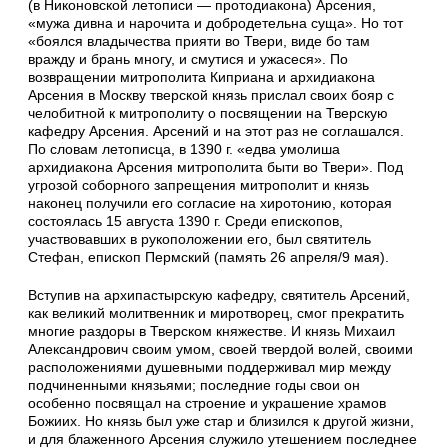
(в Никоновской летописи — протодиакона) Арсения,
«мужа дивна и нарочита и добродетельна суща». Но тот
«боялся владычества прияти во Твери, виде бо там
вражду и брань многу, и смутися и ужасеся». По
возвращении мит­рополита Киприана и архидиакона
Арсения в Москву тверской князь прислал своих бояр с
челобитной к митрополиту о посвящении на Тверскую
кафедру Арсения. Арсений и на этот раз не соглашался.
По словам летописца, в 1390 г. «едва умолиша
архидиакона Арсения митрополита быти во Твери». Под
угрозой со­борного запрещения митрополит и князь
наконец получили его согласие на хиро­тонию, которая
состоялась 15 августа 1390 г. Среди епископов,
участвовав­ших в рукоположении его, был святитель
Стефан, епископ Пермский (память 26 апреля/9 мая).
Вступив на архипастырскую кафедру, святитель Арсений,
как великий молит­венник и миротворец, смог прекратить
многие раздоры в Тверском кня­жест­ве. И князь Михаил
Александрович своим умом, своей твердой волей, сво­ими
расположениями душевными поддерживал мир между
подчиненными князьями; последние годы свои он
особенно посвящал на строение и украшение храмов
Божиих. Но князь был уже стар и близился к другой жизни,
и для бла­женного Арсения служило утешением последнее