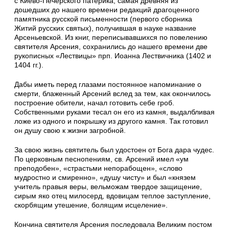
с Киево-Печерского патерика, самая древ­няя из
дошедших до нашего времени редакций драгоценного
памятника русской письменности (первого сборника
Житий русских святых), получившая в науке название
Арсеньевской. Из книг, переписывавшихся по повелению
свя­тителя Арсения, сохранились до нашего времени две
рукописных «Лествицы» прп. Иоанна Лествичника (1402 и
1404 гг.).
Дабы иметь перед глазами постоянное напоминание о
смерти, блаженный Арсений вслед за тем, как окончилось
построение обители, начал готовить себе гроб.
Собственными руками тесал он его из камня, выдалбливая
ложе из одного и покрышку из другого камня. Так готовил
он душу свою к жизни загробной.
За свою жизнь святитель был удостоен от Бога дара чудес.
По церковным песно­пениям, св. Арсений имел «ум
преподобен», «страстьми непорабощен», «слово
мудростно и смиренно», «душу чисту» и был «князем
учитель правыя веры, вельможам твердое защищение,
сирым яко отец милосерд, вдовицам теплое заступление,
скорбящим утешение, болящим исцеление».
Кончина святителя Арсения последовала Великим постом