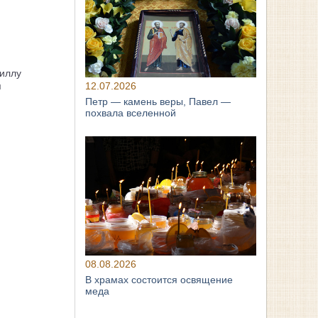
иллу
я
12.07.2026
Петр — камень веры, Павел —
похвала вселенной
08.08.2026
В храмах состоится освящение
меда