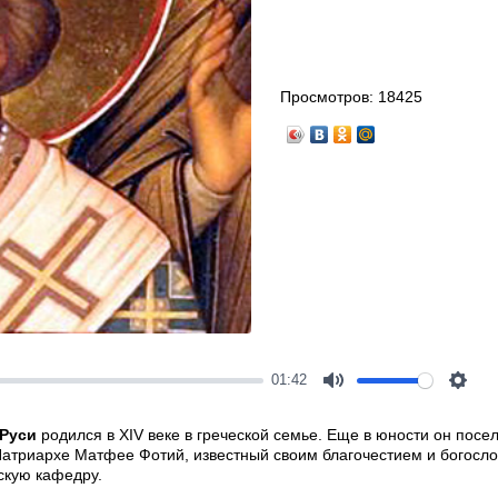
Просмотров:
18425
01:42
Mute
Setti
 Руси
родился в XIV веке в греческой семье. Еще в юности он посе
Патриархе Матфее Фотий, известный своим благочестием и богосл
скую кафедру.