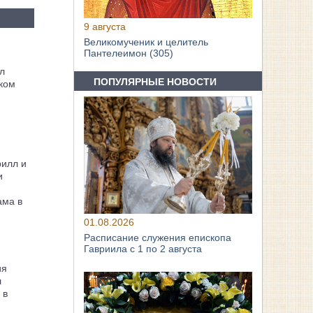
9 августа
Великомученик и целитель
Пантелеимон (305)
л
ПОПУЛЯРНЫЕ НОВОСТИ
ком
рилл и
и
ама в
01.08.2026
Расписание служения епископа
Гавриила с 1 по 2 августа
ия
л
 в