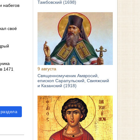
Тамбовский (1698)
и набегов
жал своё
дрый
дника
9 августа
в 1471
Священномученик Амвросий,
епископ Сарапульский, Свияжский
и Казанский (1918)
 раздела