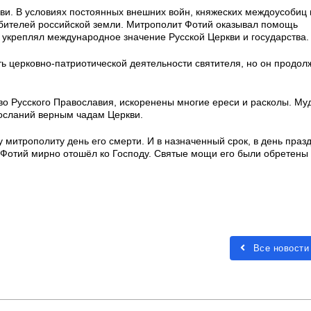
ви. В условиях постоянных внешних войн, княжеских междоусобиц 
обителей российской земли. Митрополит Фотий оказывал помощь
укреплял международное значение Русской Церкви и государства.
ь церковно-патриотической деятельности святителя, но он продол
во Русского Православия, искоренены многие ереси и расколы. Му
посланий верным чадам Церкви.
 митрополиту день его смерти. И в назначенный срок, в день праз
Фотий мирно отошёл ко Господу. Святые мощи его были обретены 
Все новости