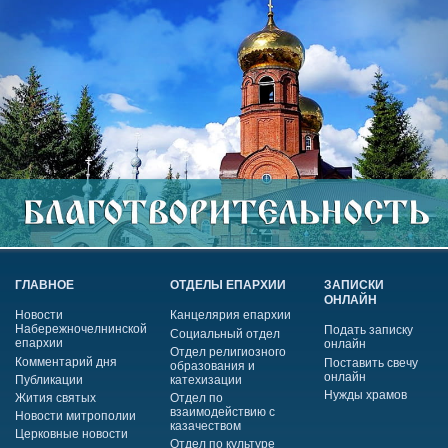
ГЛАВНОЕ
ОТДЕЛЫ ЕПАРХИИ
ЗАПИСКИ
ОНЛАЙН
Новости
Канцелярия епархии
Набережночелнинской
Подать записку
Социальный отдел
епархии
онлайн
Отдел религиозного
Комментарий дня
Поставить свечу
образования и
онлайн
Публикации
катехизации
Нужды храмов
Жития святых
Отдел по
взаимодействию с
Новости митрополии
казачеством
Церковные новости
Отдел по культуре