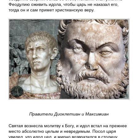
Феодулию оживить идола, чтобы царь не наказал его,
тогда он и сам примет христианскую веру.
Правители Диоклетиан и Максимиан
Святая вознесла молитву к Богу, и идол встал на прежнее
место абсолютно целым и невредимым. Посол царя
увидел, что идол цел, и мирно возвратился в столицу.