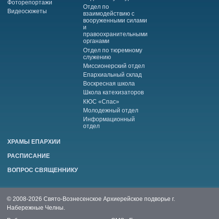
Фоторепортажи
Отдел по
Видеосюжеты
взаимодействию с
вооруженными силами
и
правоохранительными
органами
Отдел по тюремному
служению
Миссионерский отдел
Епархиальный склад
Воскресная школа
Школа катехизаторов
КЮС «Спас»
Молодежный отдел
Информационный
отдел
ХРАМЫ ЕПАРХИИ
РАСПИСАНИЕ
ВОПРОС СВЯЩЕННИКУ
© 2008-2026 Свято-Вознесенское Архиерейское подворье г.
Набережные Челны.