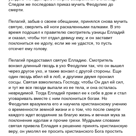
Следом же последовал приказ мучить Феодулию до
смерти.
Пелагий, забыв о своем обещании, принялся снова мучить
святую, сверлить ей ноги раскаленными палками. В это
время подошел к правителю смотритель узницы Елладий
и сказал, чтобы тот отдал девицу ему, и он заставит
поклониться ее идолу, если же не удастся, то пусть
отсечет ему голову.
Пелагий предоставил святую Елладию. Смотритель
вонзил длинный гвоздь в ухо Феодулии так, что он вышел
через другое ухо, и также вонзил с другой стороны. Еще
один гвоздь вбил ей в лоб, и другими двумя пронзил
сосцы. Святая взмолилась Господу, чтобы Он дал ей сил,
и тут же все гвозди выпали из ее тела, и она осталась
невредимой. Тогда Елладий привел ее к себе в дом и стал
уговаривать вместе с ним поклониться богам. Но
Феодулия вразумила его и научила христианскому учению
о временности земной жизни и о том, что после смерти
каждого ждет воздаяние за благую жизнь и вечная мука за
поклонение идолам и прочие грехи. Мудрыми словами
святая привела Елладия к решению принять христианскую
веру, он умолял ее просить христианского Бога простить