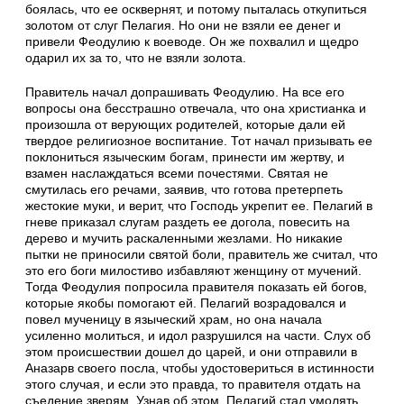
боялась, что ее осквернят, и потому пыталась откупиться
золотом от слуг Пелагия. Но они не взяли ее денег и
привели Феодулию к воеводе. Он же похвалил и щедро
одарил их за то, что не взяли золота.
Правитель начал допрашивать Феодулию. На все его
вопросы она бесстрашно отвечала, что она христианка и
произошла от верующих родителей, которые дали ей
твердое религиозное воспитание. Тот начал призывать ее
поклониться языческим богам, принести им жертву, и
взамен наслаждаться всеми почестями. Святая не
смутилась его речами, заявив, что готова претерпеть
жестокие муки, и верит, что Господь укрепит ее. Пелагий в
гневе приказал слугам раздеть ее догола, повесить на
дерево и мучить раскаленными жезлами. Но никакие
пытки не приносили святой боли, правитель же считал, что
это его боги милостиво избавляют женщину от мучений.
Тогда Феодулия попросила правителя показать ей богов,
которые якобы помогают ей. Пелагий возрадовался и
повел мученицу в языческий храм, но она начала
усиленно молиться, и идол разрушился на части. Слух об
этом происшествии дошел до царей, и они отправили в
Аназарв своего посла, чтобы удостовериться в истинности
этого случая, и если это правда, то правителя отдать на
съедение зверям. Узнав об этом, Пелагий стал умолять