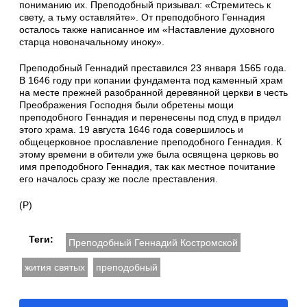
пониманию их. Преподобный призывал: «Стремитесь к
свету, а тьму остав­ляйте». От преподобного Геннадия
осталось также написанное им «Наставление духовного
старца новоначальному иноку».
Преподобный Геннадий преставился 23 января 1565 года.
В 1646 году при копании фундамента под каменный храм
на месте прежней разобранной деревянной цер­кви в честь
Преображения Господня были обретены мощи
преподобного Геннадия и перенесены под спуд в придел
этого храма. 19 августа 1646 года совершилось и
общецерковное прославление преподобного Генна­дия. К
этому времени в обители уже была освящена церковь во
имя препо­добного Геннадия, так как местное почи­тание
его началось сразу же после преставления.
(Р)
Теги:
Преподобный Геннадий Костромской
жития святых
преподобный