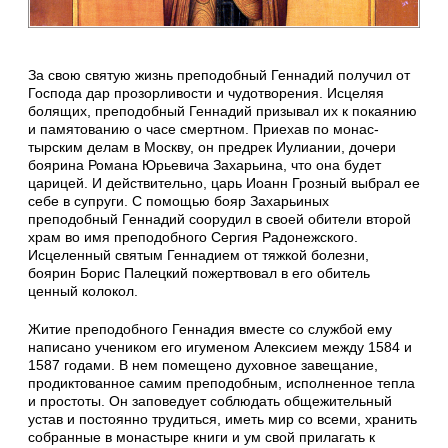
За свою святую жизнь преподобный Геннадий получил от
Господа дар про­зорли­вости и чудотворения. Исцеляя
болящих, преподобный Геннадий призывал их к покаянию
и памятованию о часе смертном. Приехав по монас­
тырским делам в Москву, он предрек Иулиании, дочери
боярина Романа Юрь­евича Захарьина, что она будет
царицей. И действительно, царь Иоанн Грозный выбрал ее
себе в супруги. С помощью бояр Захарьиных
преподобный Генна­дий соорудил в своей обители второй
храм во имя преподобного Сергия Радонеж­ского.
Исцеленный святым Геннадием от тяжкой болезни,
боярин Борис Па­лец­кий пожертвовал в его обитель
ценный колокол.
Житие преподобного Геннадия вместе со службой ему
написано учеником его игуменом Алексием между 1584 и
1587 годами. В нем помещено духовное завеща­ние,
продиктованное самим преподобным, исполненное тепла
и простоты. Он заповедует соблюдать общежительный
устав и постоянно трудиться, иметь мир со всеми, хранить
собранные в монастыре книги и ум свой прилагать к