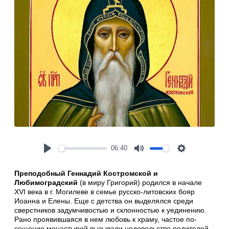
06:40
Play
Mute
Settings
Преподобный Геннадий Костромской и
Любимоградский
(в миру Григорий) ро­дился в начале
XVI века в г. Могилеве в семье русско-литовских бояр
Иоанна и Елены. Еще с детства он выделялся среди
сверстников задумчивостью и склон­ностью к уединению.
Рано проявившаяся в нем любовь к храму, частое по­
сещение монастырей вызывали недовольство родителей.