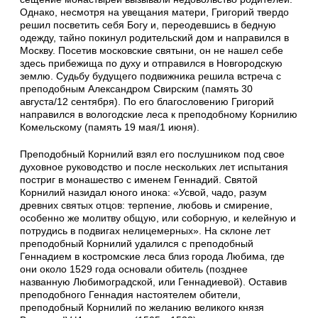
Однако, несмотря на увещания матери, Григорий твердо
решил посветить себя Богу и, пере­о­девшись в бедную
одежду, тайно покинул родительский дом и направился в
Москву. Посетив москов­ские святыни, он не нашел себе
здесь прибежища по духу и отправился в Новгородскую
землю. Судьбу будущего подвижника решила встреча с
преподобным Александром Свирским (память 30
августа/12 сентября). По его благословению Григорий
направился в вологодские леса к преподобному Корнилию
Комельскому (память 19 мая/1 июня).
Преподобный Корнилий взял его послушни­ком под свое
духовное руко­­водство и после не­скольких лет испытания
постриг в монашество с именем Ген­надий. Святой
Корнилий назидал юного инока: «Усвой, чадо, разум
древних свя­тых отцов: терпение, любовь и смирение,
особенно же молитву общую, или соборную, и келейную и
потрудись в подвигах нелицемер­ных». На склоне лет
преподобный Корнилий удалился с преподобный
Геннадием в костром­ские леса близ города Любима, где
они около 1529 года основали обитель (позднее
названную Любимоградской, или Геннадиевой). Оставив
преподобного Генна­дия настоятелем оби­тели,
преподобный Корнилий по желанию великого князя