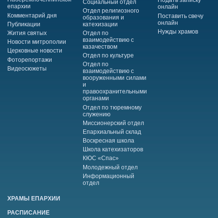
Подать записку
Социальный отдел
епархии
онлайн
Отдел религиозного
Комментарий дня
Поставить свечу
образования и
онлайн
Публикации
катехизации
Нужды храмов
Жития святых
Отдел по
взаимодействию с
Новости митрополии
казачеством
Церковные новости
Отдел по культуре
Фоторепортажи
Отдел по
Видеосюжеты
взаимодействию с
вооруженными силами
и
правоохранительными
органами
Отдел по тюремному
служению
Миссионерский отдел
Епархиальный склад
Воскресная школа
Школа катехизаторов
КЮС «Спас»
Молодежный отдел
Информационный
отдел
ХРАМЫ ЕПАРХИИ
РАСПИСАНИЕ