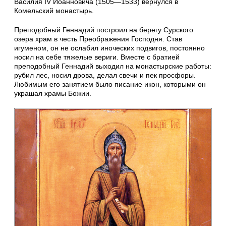
Василия IV Иоанновича (1505—1533) вернулся в
Комельский монастырь.
Преподобный Геннадий построил на берегу Сурского
озера храм в честь Пре­об­ра­жения Господня. Став
игуменом, он не ослабил иноческих подвигов, постоянно
носил на себе тяжелые вериги. Вместе с братией
преподобный Ген­надий выходил на монастырские работы:
рубил лес, носил дрова, делал свечи и пек просфоры.
Любимым его занятием было писание икон, которыми он
украшал храмы Божии.