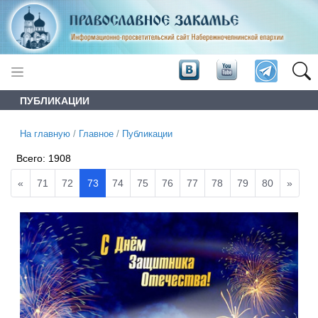
ПУБЛИКАЦИИ
На главную
/
Главное
/
Публикации
Всего:
1908
«
71
72
73
74
75
76
77
78
79
80
»