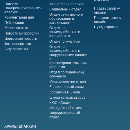
Новости
Канцелярия епархии
Набережночелнинской
Подать записку
Социальный отдел
епархии
онлайн
Отдел религиозного
Комментарий дня
Поставить свечу
образования и
онлайн
Публикации
катехизации
Нужды храмов
Жития святых
Отдел по
взаимодействию с
Новости митрополии
казачеством
Церковные новости
Отдел по культуре
Фоторепортажи
Отдел по
Видеосюжеты
взаимодействию с
вооруженными силами
и
правоохранительными
органами
Отдел по тюремному
служению
Миссионерский отдел
Епархиальный склад
Воскресная школа
Школа катехизаторов
КЮС «Спас»
Молодежный отдел
Информационный
отдел
ХРАМЫ ЕПАРХИИ