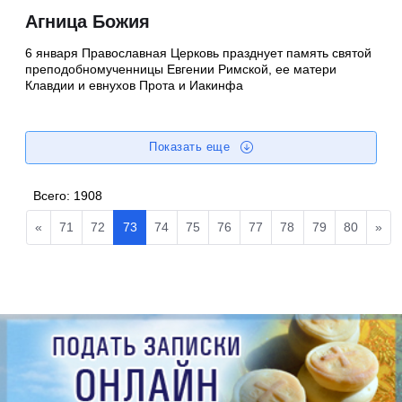
Агница Божия
6 января Православная Церковь празднует память святой
преподобномученницы Евгении Римской, ее матери
Клавдии и евнухов Прота и Иакинфа
Показать еще
Всего:
1908
«
71
72
73
74
75
76
77
78
79
80
»