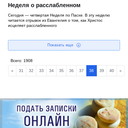
Неделя о расслабленном
Сегодня — четвертая Неделя по Пасхе. В эту неделю
читается отрывок из Евангелия о том, как Христос
исцеляет расслабленного
Показать еще
Всего:
1908
«
31
32
33
34
35
36
37
38
39
40
»