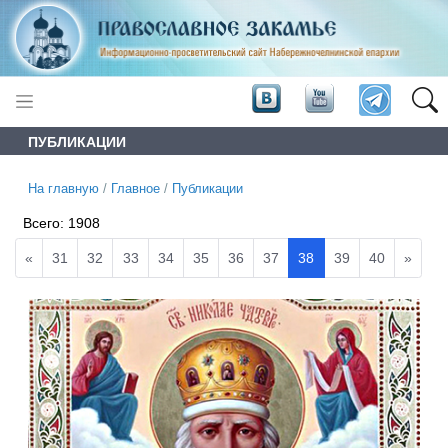
ПУБЛИКАЦИИ
На главную
/
Главное
/
Публикации
Всего:
1908
«
31
32
33
34
35
36
37
38
39
40
»