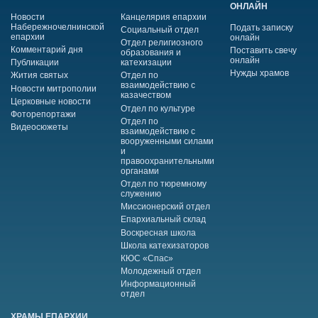
ОНЛАЙН
Новости
Канцелярия епархии
Набережночелнинской
Подать записку
Социальный отдел
епархии
онлайн
Отдел религиозного
Комментарий дня
Поставить свечу
образования и
онлайн
Публикации
катехизации
Нужды храмов
Жития святых
Отдел по
взаимодействию с
Новости митрополии
казачеством
Церковные новости
Отдел по культуре
Фоторепортажи
Отдел по
Видеосюжеты
взаимодействию с
вооруженными силами
и
правоохранительными
органами
Отдел по тюремному
служению
Миссионерский отдел
Епархиальный склад
Воскресная школа
Школа катехизаторов
КЮС «Спас»
Молодежный отдел
Информационный
отдел
ХРАМЫ ЕПАРХИИ