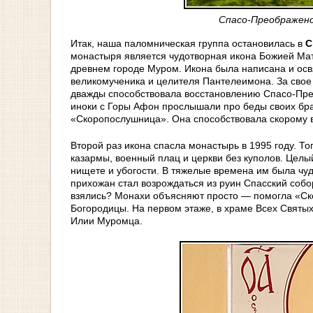
Спасо-Преображенс
Итак, наша паломническая группа остановилась в
С
монастыря является чудотворная икона Божией М
древнем городе Муром. Икона была написана и осв
великомученика и целителя Пантелеимона. За свое
дважды способствовала восстановлению Спасо-Пре
иноки с Горы Афон прослышали про беды своих бр
«Скоропослушница». Она способствовала скорому 
Второй раз икона спасла монастырь в 1995 году. То
казармы, военный плац и церкви без куполов. Целы
нищете и убогости. В тяжелые времена им была чу
прихожан стал возрождаться из руин Спасский собо
взялись? Монахи объясняют просто — помогла «Ск
Богородицы. На первом этаже, в храме Всех Святы
Илии Муромца.