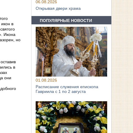
06.08.2026
Открывая двери храма
того
ПОПУЛЯРНЫЕ НОВОСТИ
икон в
святого
». Икона
азорен, но
 оставив
лились в
азах
да они
01.08.2026
Расписание служения епископа
одобного
Гавриила с 1 по 2 августа