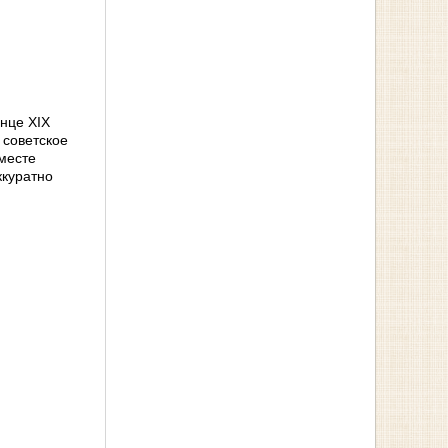
нце XIX
 советское
месте
ккуратно