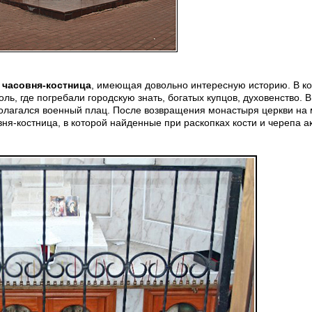
,
часовня-костница
, имеющая довольно интересную историю. В ко
ль, где погребали городскую знать, богатых купцов, духовенство. В
полагался военный плац. После возвращения монастыря церкви на 
ня-костница, в которой найденные при раскопках кости и черепа а