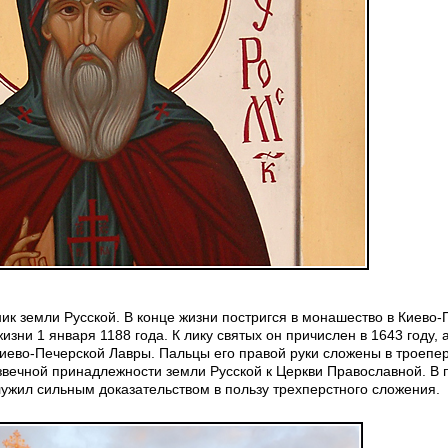
к земли Русской. В конце жизни постригся в монашество в Киево
зни 1 января 1188 года. К лику святых он причислен в 1643 году, а
ево-Печерской Лавры. Пальцы его правой руки сложены в троеперс
звечной принадлежности земли Русской к Церкви Православной. В 
ужил сильным доказательством в пользу трехперстного сложения.