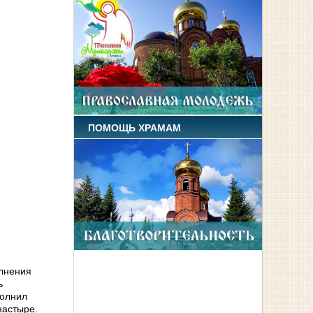
ПОМОЩЬ ХРАМАМ
олнения
ь
полнил
настыре.