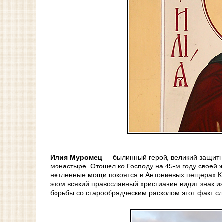
Илия Муромец
— былинный герой, великий защитни
монастыре. Отошел ко Господу на 45-м году своей жи
нетленные мощи покоятся в Антониевых пещерах Ки
этом всякий православный христианин видит знак и
борьбы со старообрядческим расколом этот факт сл