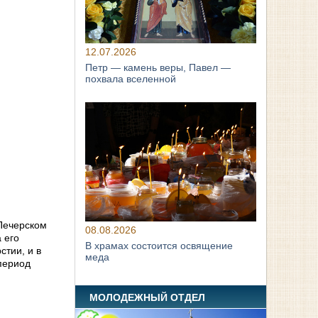
12.07.2026
Петр — камень веры, Павел —
похвала вселенной
-Печерском
08.08.2026
 его
В храмах состоится освящение
тии, и в
меда
период
МОЛОДЕЖНЫЙ ОТДЕЛ