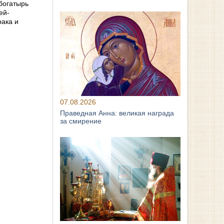
 богатырь
ей-
рака и
07.08.2026
Праведная Анна: великая награда
за смирение