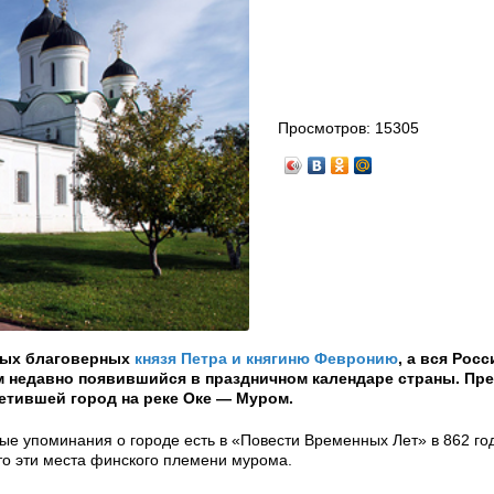
Просмотров:
15305
тых благоверных
князя Петра и княгиню Февронию
, а вся Росс
ем недавно появившийся в праздничном календаре страны. Пр
тившей город на реке Оке — Муром.
е упоминания о городе есть в «Повести Временных Лет» в 862 год
то эти места финского племени мурома.