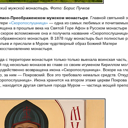
кий мужской монастырь. Фото: Борис Пучков
пасо-Преображенском мужском монастыре
. Главной святыней э
атери
«Скоропослушница»
— одна из самых любимых и почитаемых 
ящена в прошлые века на Святой Горе Афон в Русском монастыре 
 скорое вспоможение она и получила название «Скоропослушница
ображенского монастыря. В 1878 году монастырь был полностью р
атьев и прислали в Муром чудотворный образ Божией Матери
восстановлению монастыря.
гда с территории монастыря только-только выехала воинская часть,
й год несколько монахов во главе со своим игуменом Кириллом мо
додейственно возвращена икона «Скоропослушница». Вскоре на гл
р, за ним — Покровский. Все это требовало немалых средств. Отку
оропослушница». Икона хранится на втором этаже церкви Покрова
х, находится другая святыня города Муром — частица мощей преп