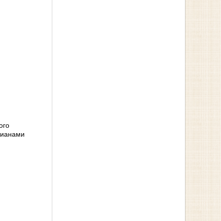
ого
тианами