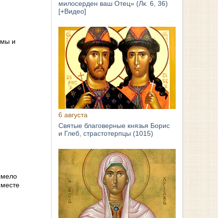
милосерден ваш Отец» (Лк. 6, 36)
[+Видео]
смы и
6 августа
Святые благоверные князья Борис
и Глеб, страстотерпцы (1015)
смело
 месте