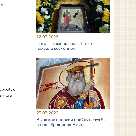
а?
12.07.2026
Петр — камень веры, Павел —
похвала вселенной
нь любим
авести
25.07.2026
В храмах епархии пройдут службы
в День Крещения Руси