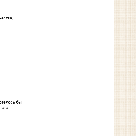
жества,
отелось бы
того