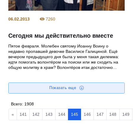
06.02.2013
7260
Сегодня мы действительно вместе
Пятое февраля. Молебен святому Иоанну Воину о
недавно пропавшей девочке Василисе Галициной. Ещё
вечером предыдущего дня была у меня такая дилемма:
идти помогать волонтёром на поиски или же сходить на
общую молитву в храм? Волонтёров итак достаточно…
Показать еще
Всего:
1908
«
141
142
143
144
145
146
147
148
149