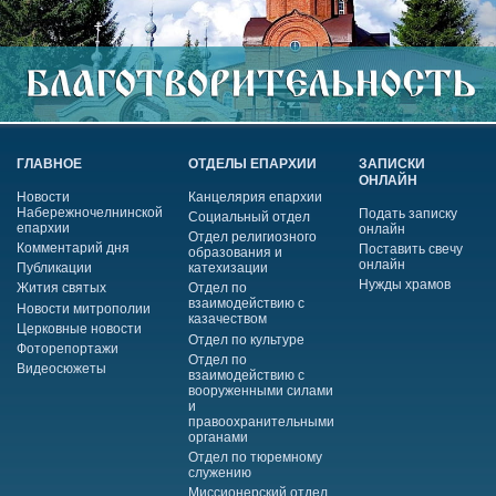
ГЛАВНОЕ
ОТДЕЛЫ ЕПАРХИИ
ЗАПИСКИ
ОНЛАЙН
Новости
Канцелярия епархии
Набережночелнинской
Подать записку
Социальный отдел
епархии
онлайн
Отдел религиозного
Комментарий дня
Поставить свечу
образования и
онлайн
Публикации
катехизации
Нужды храмов
Жития святых
Отдел по
взаимодействию с
Новости митрополии
казачеством
Церковные новости
Отдел по культуре
Фоторепортажи
Отдел по
Видеосюжеты
взаимодействию с
вооруженными силами
и
правоохранительными
органами
Отдел по тюремному
служению
Миссионерский отдел