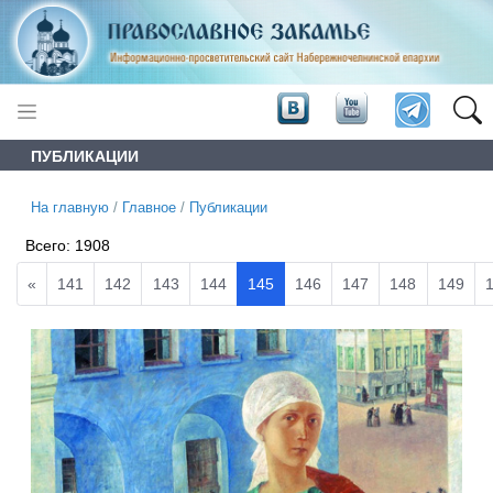
ПУБЛИКАЦИИ
На главную
/
Главное
/
Публикации
Всего:
1908
«
141
142
143
144
145
146
147
148
149