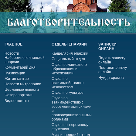
ГЛАВНОЕ
ОТДЕЛЫ ЕПАРХИИ
ЗАПИСКИ
ОНЛАЙН
Новости
Канцелярия епархии
Набережночелнинской
Подать записку
Социальный отдел
епархии
онлайн
Отдел религиозного
Комментарий дня
Поставить свечу
образования и
онлайн
Публикации
катехизации
Нужды храмов
Жития святых
Отдел по
взаимодействию с
Новости митрополии
казачеством
Церковные новости
Отдел по культуре
Фоторепортажи
Отдел по
Видеосюжеты
взаимодействию с
вооруженными силами
и
правоохранительными
органами
Отдел по тюремному
служению
Миссионерский отдел