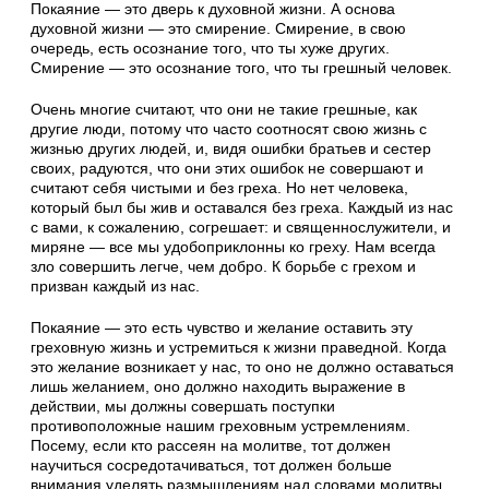
Покаяние — это дверь к духовной жизни. А основа
духовной жизни — это смирение. Смирение, в свою
очередь, есть осознание того, что ты хуже других.
Смирение — это осознание того, что ты грешный человек.
Очень многие считают, что они не такие грешные, как
другие люди, потому что часто соотносят свою жизнь с
жизнью других людей, и, видя ошибки братьев и сестер
своих, радуются, что они этих ошибок не совершают и
считают себя чистыми и без греха. Но нет человека,
который был бы жив и оставался без греха. Каждый из нас
с вами, к сожалению, согрешает: и священнослужители, и
миряне — все мы удобоприклонны ко греху. Нам всегда
зло совершить легче, чем добро. К борьбе с грехом и
призван каждый из нас.
Покаяние — это есть чувство и желание оставить эту
греховную жизнь и устремиться к жизни праведной. Когда
это желание возникает у нас, то оно не должно оставаться
лишь желанием, оно должно находить выражение в
действии, мы должны совершать поступки
противоположные нашим греховным устремлениям.
Посему, если кто рассеян на молитве, тот должен
научиться сосредотачиваться, тот должен больше
внимания уделять размышлениям над словами молитвы,