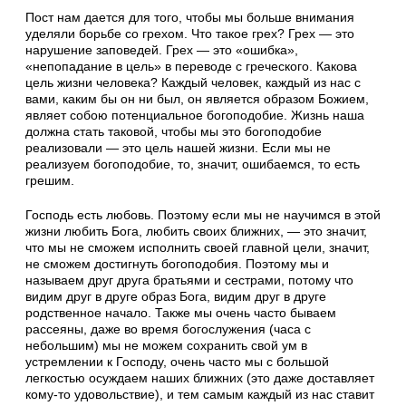
Пост нам дается для того, чтобы мы больше внимания
уделяли борьбе со грехом. Что такое грех? Грех — это
нарушение заповедей. Грех — это «ошибка»,
«непопадание в цель» в переводе с греческого. Какова
цель жизни человека? Каждый человек, каждый из нас с
вами, каким бы он ни был, он является образом Божием,
являет собою потенциальное богоподобие. Жизнь наша
должна стать таковой, чтобы мы это богоподобие
реализовали — это цель нашей жизни. Если мы не
реализуем богоподобие, то, значит, ошибаемся, то есть
грешим.
Господь есть любовь. Поэтому если мы не научимся в этой
жизни любить Бога, любить своих ближних, — это значит,
что мы не сможем исполнить своей главной цели, значит,
не сможем достигнуть богоподобия. Поэтому мы и
называем друг друга братьями и сестрами, потому что
видим друг в друге образ Бога, видим друг в друге
родственное начало. Также мы очень часто бываем
рассеяны, даже во время богослужения (часа с
небольшим) мы не можем сохранить свой ум в
устремлении к Господу, очень часто мы с большой
легкостью осуждаем наших ближних (это даже доставляет
кому-то удовольствие), и тем самым каждый из нас ставит