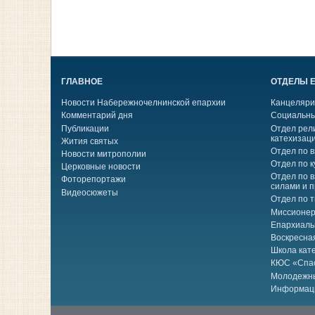
ГЛАВНОЕ
ОТДЕЛЫ 
Новости Набережночелнинской епархии
Канцеляри
Комментарий дня
Социальны
Публикации
Отдел рел
катехизац
Жития святых
Отдел по 
Новости митрополии
Отдел по к
Церковные новости
Отдел по 
Фоторепортажи
силами и 
Видеосюжеты
Отдел по 
Миссионер
Епархиаль
Воскресна
Школа кат
КЮС «Спа
Молодежн
Информац