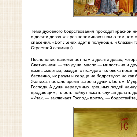
Тема духовного бодрствования проходит красной ни
о десяти девах как раз напоминают нам о том, что
спасения. «Вот Жених идет в полунощи, и блажен т
Страстной седмицы).
Песнопение напоминает нам о десяти девах, которы
Светильники — это души, масло — милостыня и дру
жизнь смертью, ожидая от каждого человека покаяни
беспечно, их разум и сердце не бодрствуют, но как 
Жениха: настало время встречи души с Богом. Муд
Господу. А души неразумных, грешных людей начнут 
продающим, то есть пойдут искать случая делать до
«Итак, — заключает Господь притчу, — бодрствуйте,