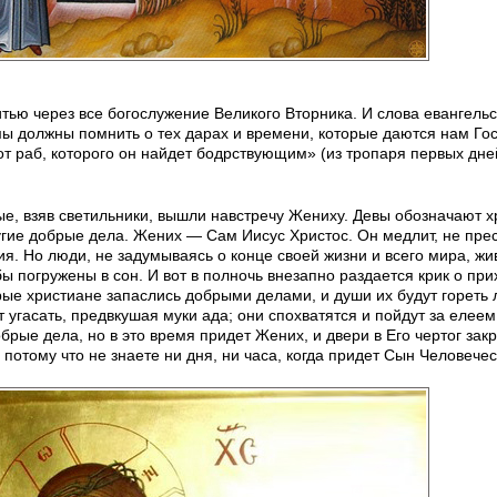
тью через все богослужение Великого Вторника. И слова евангельс
 мы должны помнить о тех дарах и времени, которые даются нам Го
от раб, которого он найдет бодрствующим» (из тропаря первых дне
е, взяв светильники, вышли навстречу Жениху. Девы обозначают х
гие добрые дела. Жених — Сам Иисус Христос. Он медлит, не пре
я. Но люди, не задумываясь о конце своей жизни и всего мира, жи
бы погружены в сон. И вот в полночь внезапно раздается крик о пр
рые христиане запаслись добрыми делами, и души их будут гореть
угасать, предвкушая муки ада; они спохватятся и пойдут за елеем
брые дела, но в это время придет Жених, и двери в Его чертог зак
 потому что не знаете ни дня, ни часа, когда придет Сын Человечес