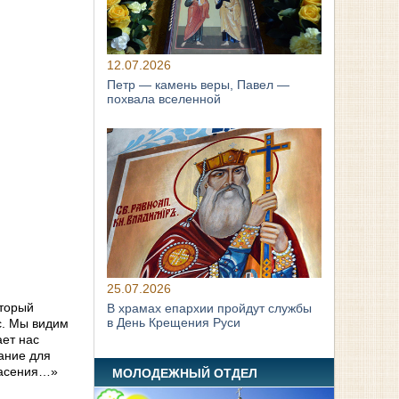
12.07.2026
Петр — камень веры, Павел —
похвала вселенной
25.07.2026
оторый
В храмах епархии пройдут службы
в День Крещения Руси
с. Мы видим
ает нас
дание для
спасения…»
МОЛОДЕЖНЫЙ ОТДЕЛ