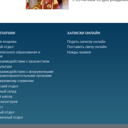
ЕПАРХИИ
ЗАПИСКИ ОНЛАЙН
я епархии
Подать записку онлайн
й отдел
Поставить свечу онлайн
игиозного образования и
Нужды храмов
ии
взаимодействию с казачеством
ультуре
взаимодействию с вооруженными
правоохранительными органами
тюремному служению
ский отдел
ный склад
я школа
ехизаторов
с»
ый отдел
ионный отдел