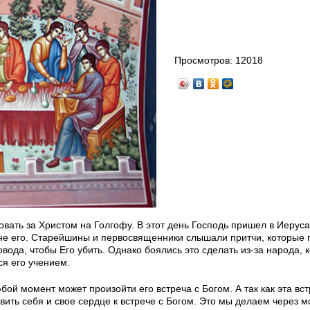
Просмотров:
12018
овать за Христом на Голгофу. В этот день Господь пришел в Иерус
 вне его. Старейшины и первосвященники слышали притчи, которые 
овода, чтобы Его убить. Однако боялись это сделать из-за народа, 
ся его учением.
ой момент может произойти его встреча с Богом. А так как эта вс
вить себя и свое сердце к встрече с Богом. Это мы делаем через м