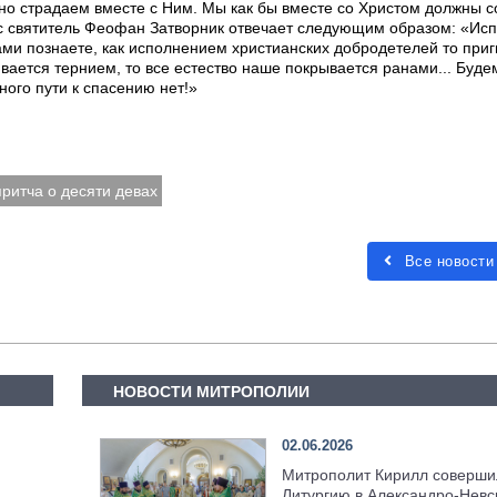
но страдаем вместе с Ним. Мы как бы вместе со Христом должны с
рос святитель Феофан Затворник отвечает следующим образом: «Ис
Сами познаете, как исполнением христианских добродетелей то при
ивается тернием, то все естество наше покрывается ранами... Буде
ного пути к спасению нет!»
притча о десяти девах
Все новости
НОВОСТИ МИТРОПОЛИИ
02.06.2026
Митрополит Кирилл соверши
Литургию в Александро-Невс