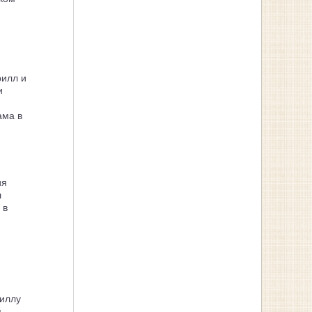
рилл и
и
ама в
ия
л
 в
иллу
я