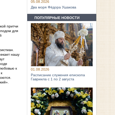
05.08.2026
Два моря Фёдора Ушакова
ПОПУЛЯРНЫЕ НОВОСТИ
кой притчи
сподом для
й
ристиан.
секает нашу
вут
иходе
 любовью к
01.08.2026
 к
Расписание служения епископа
роются.
Гавриила с 1 по 2 августа
кий».