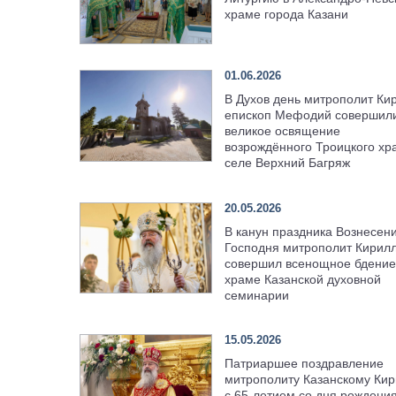
храме города Казани
01.06.2026
В Духов день митрополит Ки
епископ Мефодий совершил
великое освящение
возрождённого Троицкого хр
селе Верхний Багряж
20.05.2026
В канун праздника Вознесен
Господня митрополит Кирил
совершил всенощное бдение
храме Казанской духовной
семинарии
15.05.2026
Патриаршее поздравление
митрополиту Казанскому Кир
с 65-летием со дня рождени