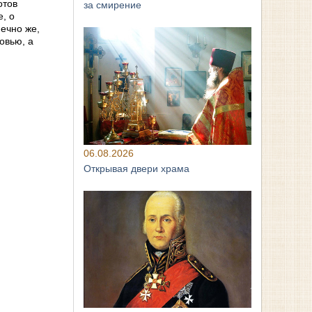
отов
за смирение
е, о
нечно же,
овью, а
06.08.2026
Открывая двери храма