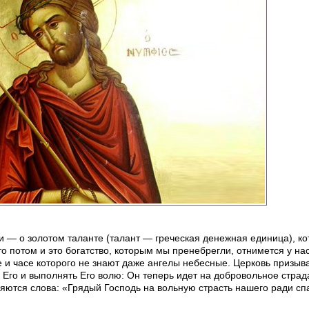
 — о золотом таланте (талант — греческая денежная единица), к
то потом и это богатство, которым мы пренебрегли, отнимется у на
 и часе которого не знают даже ангелы небесные. Церковь призыв
и Его и выполнять Его волю: Он теперь идет на добровольное стра
оряются слова: «Грядый Господь на вольную страсть нашего ради 