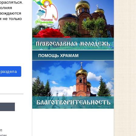
ораспяться.
полняя
гвождаются
м не только
ПОМОЩЬ ХРАМАМ
 раздела
л
ком