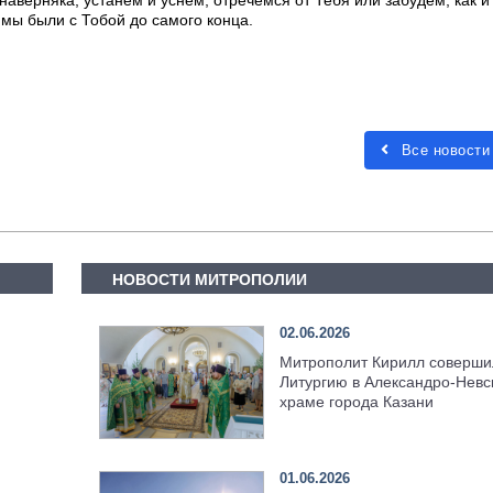
наверняка, устанем и уснем, отречемся от Тебя или забудем, как и
 мы были с Тобой до самого конца.
Все новости
НОВОСТИ МИТРОПОЛИИ
02.06.2026
Митрополит Кирилл соверши
Литургию в Александро-Невс
храме города Казани
01.06.2026