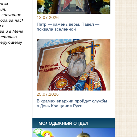
нным
ия,
е значащие
12.07.2026
да за нас!
Петр — камень веры, Павел —
 с
похвала вселенной
га и в Меня
 оставлю
! Верующему
25.07.2026
В храмах епархии пройдут службы
в День Крещения Руси
МОЛОДЕЖНЫЙ ОТДЕЛ