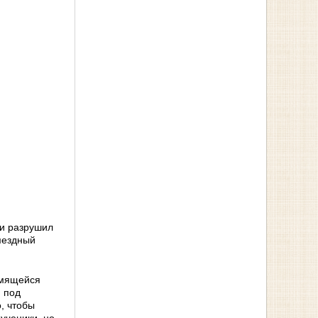
 и разрушил
мездный
лумящейся
 под
, чтобы