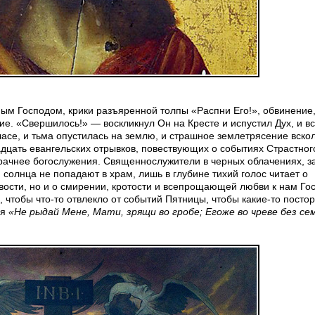
ым Господом, крики разъяренной толпы «Распни Его!», обвинение
ие. «Свершилось!» — воскликнул Он на Кресте и испустил Дух, и в
гласе, и тьма опустилась на землю, и страшное землетрясение вск
дцать евангельских отрывков, повествующих о событиях Страстного
мрачнее богослужения. Священнослужители в черных облачениях, з
и солнца не попадают в храм, лишь в глубине тихий голос читает о
вости, но и о смирении, кротости и всепрощающей любви к нам Го
ь, чтобы что-то отвлекло от событий Пятницы, чтобы какие-то посто
ия
«Не рыдай Мене, Мати, зрящи во гробе; Егоже во чреве без се