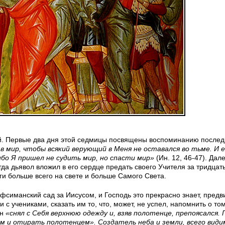
ей. Первые два дня этой седмицы посвящены воспоминанию послед
в мир, чтобы всякий верующий в Меня не оставался во тьме. И 
ибо Я пришел не судить мир, но спасти мир»
(Ин. 12, 46-47). Дал
да дьявол вложил в его сердце предать своего Учителя за тридцат
и больше всего на свете и больше Самого Света.
ефсиманский сад за Иисусом, и Господь это прекрасно знает, предв
с учениками, сказать им то, что, может, не успел, напомнить о том
Он
«снял с Себя верхнюю одежду и, взяв полотенце, препоясался.
ам и отирать полотенцем». Создатель неба и земли, всего види