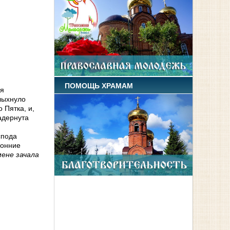
,
ПОМОЩЬ ХРАМАМ
ся
олыхнуло
 Пятка, и,
адернута
спода
ронние
мене зачала