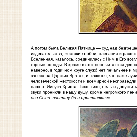
А потом была Великая Пятница — суд над безгрешн
издевательства, жестокие побои, плевания и распят
Вселенная, казалось, соединилась с Ним в Его воз
горные породы. В храме в этот день читаются двена
наверно, в годичном круге служб нет печальнее и 
завеса на Царских Вратах, и, кажется, что даже луч
человеческой жестокости и всемирной несправедли
нашего Иисуса Христа. Тихо, тихо, нельзя допустит
звуки проникли в нашу душу, кроме негромкого пен
еси Сына: востану бо и прославлюся».