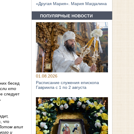
«Другая Мария». Мария Магдалина
ПОПУЛЯРНЫЕ НОВОСТИ
01.08.2026
Расписание служения епископа
них бесед
Гавриила с 1 по 2 августа
если кто
ее следует
ь
идит,
, что
 Потом влил
мого и