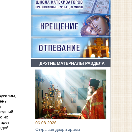
ДРУГИЕ МАТЕРИАЛЫ РАЗДЕЛА
русалим,
жены
я
ишедший
о их
 идет
06.08.2026
юдей.
Открывая двери храма