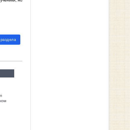
 ученики, но
 раздела
л
ком