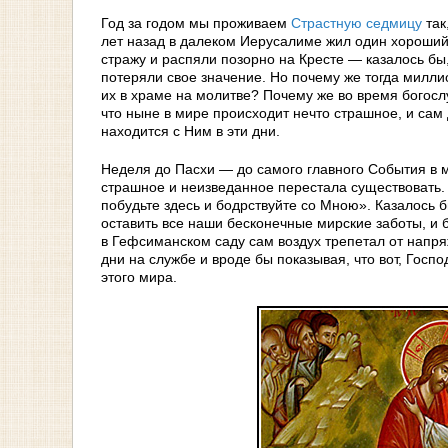
Год за годом мы проживаем
Страстную седмицу
так
лет назад в далеком Иерусалиме жил один хороший 
стражу и распяли позорно на Кресте — казалось бы,
потеряли свое значение. Но почему же тогда милл
их в храме на молитве? Почему же во время богос
что ныне в мире происходит нечто страшное, и сам 
находится с Ним в эти дни.
Неделя до Пасхи — до самого главного События в ми
страшное и неизведанное перестала существовать. 
побудьте здесь и бодрствуйте со Мною». Казалось б
оставить все наши бесконечные мирские заботы, и б
в Гефсиманском саду сам воздух трепетал от напряж
дни на службе и вроде бы показывая, что вот, Госп
этого мира.