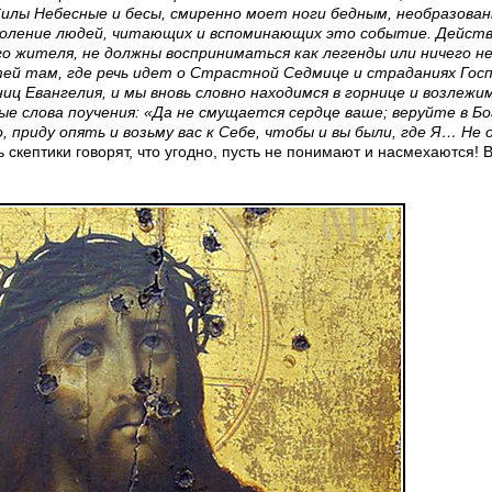
илы Небесные и бесы, смиренно моет ноги бедным, необразова
околение людей, читающих и вспоминающих это событие. Действ
о жителя, не должны восприниматься как легенды или ничего н
й там, где речь идет о Страстной Седмице и страданиях Госпо
ц Евангелия, и мы вновь словно находимся в горнице и возлежим
ые слова поучения: «Да не смущается сердце ваше; веруйте в Бо
 приду опять и возьму вас к Себе, чтобы и вы были, где Я… Не
сть скептики говорят, что угодно, пусть не понимают и насмехаются