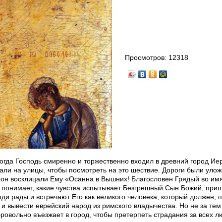
Просмотров:
12318
когда Господь смиренно и торжественно входил в древний город Ие
али на улицы, чтобы посмотреть на это шествие. Дороги были уло
орон восклицали Ему «Осанна в Вышних! Благословен Грядый во им
 понимает, какие чувства испытывает Безгрешный Сын Божий, пр
ди рады и встречают Его как великого человека, который должен, п
и вывести еврейский народ из римского владычества. Но не за тем
ровольно въезжает в город, чтобы претерпеть страдания за всех л