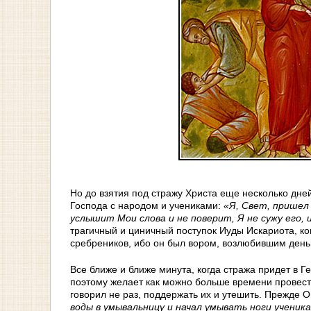
Но до взятия под стражу Христа еще несколько дн
Господа с народом и учениками:
«Я, Свет, пришел 
услышит Мои слова и не поверит, Я не сужу его, 
трагичный и циничный поступок Иуды Искариота, ког
сребреников, ибо он был вором, возлюбившим деньг
Все ближе и ближе минута, когда стража придет в Г
поэтому желает как можно больше времени провести 
говорил не раз, поддержать их и утешить. Прежде 
воды в умывальницу и начал умывать ноги ученик