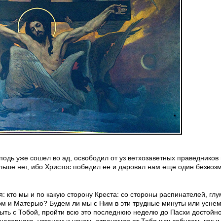
одь уже сошел во ад, освободил от уз ветхозаветных праведников
льше нет, ибо Христос победил ее и даровал нам еще один безвоз
я: кто мы и по какую сторону Креста: со стороны распинателей, г
м и Матерью? Будем ли мы с Ним в эти трудные минуты или уснем
быть с Тобой, пройти всю это последнюю неделю до Пасхи достойно