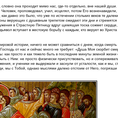
, словно она проходит мимо нас, где-то отдельно, вне нашей души.
Человек, проповедовал, учил, исцелял, потом Его возненавидели,
 как давно это было, что уже по истечении стольких веков те далек
ионы верующих с душевным трепетом ожидают эти дни и стремятся
лужения в Страстную Пятницу вдруг щемящая тоска сожмет сердце
дьявол вступает в жестокую борьбу с каждым, кто верует во Христа
ровой истории, ничего не может сравниться с днем, когда смерть 
Господь от нас и сейчас много не требует: «Душа Моя скорбит сме
ы: как просто и как тяжело быть в последние минуты земной жизни 
ыть с Ним: не просто физически присутствовать, но и сопереживать
ения, и ученики не выдержали и заснули от усталости, как и мы, ст
оди, мы с Тобой, однако мыслями далеко отстоим от Него, погрязши 