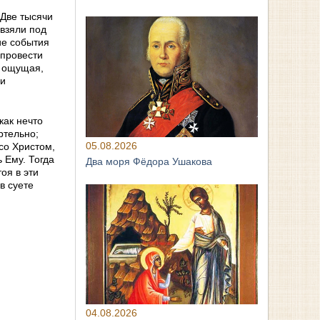
 Две тысячи
 взяли под
ие события
 провести
, ощущая,
 и
как нечто
ртельно;
05.08.2026
со Христом,
 Ему. Тогда
Два моря Фёдора Ушакова
оя в эти
в суете
04.08.2026