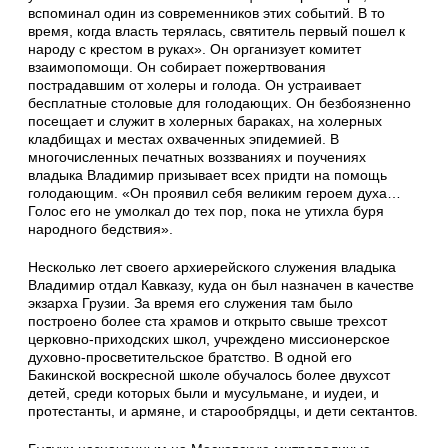
вспоминал один из современников этих событий. В то
время, когда власть терялась, святитель первый пошел к
народу с крестом в руках». Он организует комитет
взаимопомощи. Он собирает пожертвования
пострадавшим от холеры и голода. Он устраивает
бесплатные столовые для голодающих. Он безбоязненно
посещает и служит в холерных бараках, на холерных
кладбищах и местах охваченных эпидемией. В
многочисленных печатных воззваниях и поучениях
владыка Владимир призывает всех придти на помощь
голодающим. «Он проявил себя великим героем духа…
Голос его не умолкал до тех пор, пока не утихла буря
народного бедствия».
Несколько лет своего архиерейского служения владыка
Владимир отдал Кавказу, куда он был назначен в качестве
экзарха Грузии. За время его служения там было
построено более ста храмов и открыто свыше трехсот
церковно-приходских школ, учреждено миссионерское
духовно-просветительское братство. В одной его
Бакинской воскресной школе обучалось более двухсот
детей, среди которых были и мусульмане, и иудеи, и
протестанты, и армяне, и старообрядцы, и дети сектантов.