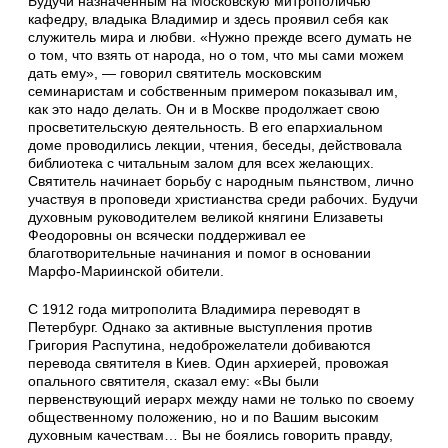
Будучи назначенным на Московскую митрополичью
кафедру, владыка Владимир и здесь проявил себя как
служитель мира и любви. «Нужно прежде всего думать не
о том, что взять от народа, но о том, что мы сами можем
дать ему», — говорил святитель московским
семинаристам и собственным примером показывал им,
как это надо делать. Он и в Москве продолжает свою
просветительскую деятельность. В его епархиальном
доме проводились лекции, чтения, беседы, действовала
библиотека с читальным залом для всех желающих.
Святитель начинает борьбу с народным пьянством, лично
участвуя в проповеди христианства среди рабочих. Будучи
духовным руководителем великой княгини Елизаветы
Феодоровны он всячески поддерживал ее
благотворительные начинания и помог в основании
Марфо-Мариинской обители.
С 1912 года митрополита Владимира переводят в
Петербург. Однако за активные выступления против
Григория Распутина, недоброжелатели добиваются
перевода святителя в Киев. Один архиерей, провожая
опального святителя, сказал ему: «Вы были
первенствующий иерарх между нами не только по своему
общественному положению, но и по Вашим высоким
духовным качествам… Вы не боялись говорить правду,