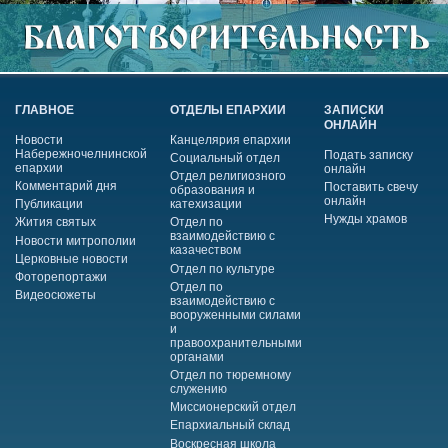
ГЛАВНОЕ
ОТДЕЛЫ ЕПАРХИИ
ЗАПИСКИ
ОНЛАЙН
Новости
Канцелярия епархии
Набережночелнинской
Подать записку
Социальный отдел
епархии
онлайн
Отдел религиозного
Комментарий дня
Поставить свечу
образования и
онлайн
Публикации
катехизации
Нужды храмов
Жития святых
Отдел по
взаимодействию с
Новости митрополии
казачеством
Церковные новости
Отдел по культуре
Фоторепортажи
Отдел по
Видеосюжеты
взаимодействию с
вооруженными силами
и
правоохранительными
органами
Отдел по тюремному
служению
Миссионерский отдел
Епархиальный склад
Воскресная школа