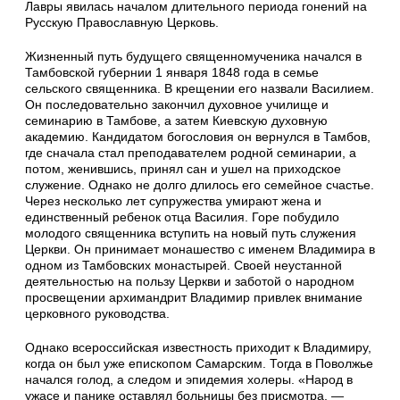
Лавры явилась началом длительного периода гонений на
Русскую Православную Церковь.
Жизненный путь будущего священномученика начался в
Тамбовской губернии 1 января 1848 года в семье
сельского священника. В крещении его назвали Василием.
Он последовательно закончил духовное училище и
семинарию в Тамбове, а затем Киевскую духовную
академию. Кандидатом богословия он вернулся в Тамбов,
где сначала стал преподавателем родной семинарии, а
потом, женившись, принял сан и ушел на приходское
служение. Однако не долго длилось его семейное счастье.
Через несколько лет супружества умирают жена и
единственный ребенок отца Василия. Горе побудило
молодого священника вступить на новый путь служения
Церкви. Он принимает монашество с именем Владимира в
одном из Тамбовских монастырей. Своей неустанной
деятельностью на пользу Церкви и заботой о народном
просвещении архимандрит Владимир привлек внимание
церковного руководства.
Однако всероссийская известность приходит к Владимиру,
когда он был уже епископом Самарским. Тогда в Поволжье
начался голод, а следом и эпидемия холеры. «Народ в
ужасе и панике оставлял больницы без присмотра, —