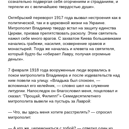
сознательно подвергая себя огорчениям и страданиям, и
терпели их с величайшею твердостью души».
Октябрьский переворот 1917 года вызвал нестроения как в
политической, так и в церковной жизни на Украине.
Митрополит Владимир твердо встал на защиту единства
Церкви, призвав препятствовать расколу. Этим святитель
нажил себе много врагов. С захватом Киева большевиками
начались грабежи, насилия, осквернение храмов и
монастырей. Тогда же началась и клевета на святителя,
который будто бы «обирает Лавру, получая огромные
деньги».
7 февраля 1918 года вооруженные люди ворвались в
покои митрополита Владимира и после издевательств над
ним повели на улицу. «Владыка был спокоен, —
вспоминал его келейник, — словно шел на служение
литургии. Напоследок он благословил меня, поцеловал и
сказал: “Прощай, Филипп!”» Семидесятилетнего
митрополита вывели на пустырь за Лаврой:
— Что, вы здесь меня хотите расстрелять? — спросил
митрополит.
— А что же, церемониться с тобой? — ответил один из