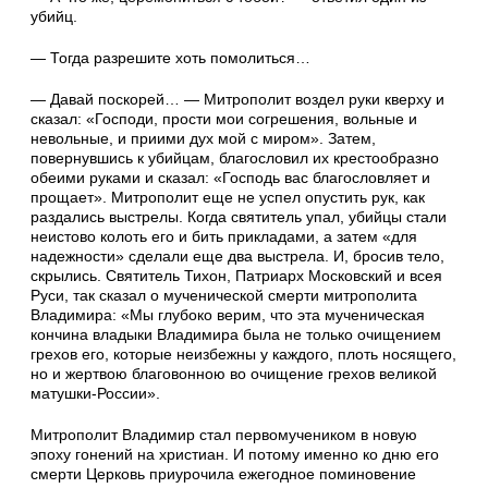
убийц.
— Тогда разрешите хоть помолиться…
— Давай поскорей… — Митрополит воздел руки кверху и
сказал: «Господи, прости мои согрешения, вольные и
невольные, и приими дух мой с миром». Затем,
повернувшись к убийцам, благословил их крестообразно
обеими руками и сказал: «Господь вас благословляет и
прощает». Митрополит еще не успел опустить рук, как
раздались выстрелы. Когда святитель упал, убийцы стали
неистово колоть его и бить прикладами, а затем «для
надежности» сделали еще два выстрела. И, бросив тело,
скрылись. Святитель Тихон, Патриарх Московский и всея
Руси, так сказал о мученической смерти митрополита
Владимира: «Мы глубоко верим, что эта мученическая
кончина владыки Владимира была не только очищением
грехов его, которые неизбежны у каждого, плоть носящего,
но и жертвою благовонною во очищение грехов великой
матушки-России».
Митрополит Владимир стал первомучеником в новую
эпоху гонений на христиан. И потому именно ко дню его
смерти Церковь приурочила ежегодное поминовение