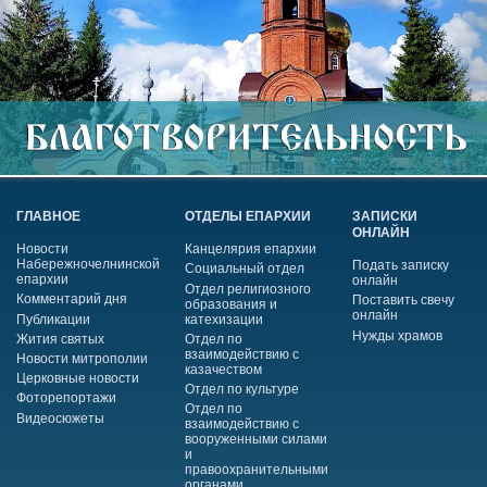
ГЛАВНОЕ
ОТДЕЛЫ ЕПАРХИИ
ЗАПИСКИ
ОНЛАЙН
Новости
Канцелярия епархии
Набережночелнинской
Подать записку
Социальный отдел
епархии
онлайн
Отдел религиозного
Комментарий дня
Поставить свечу
образования и
онлайн
Публикации
катехизации
Нужды храмов
Жития святых
Отдел по
взаимодействию с
Новости митрополии
казачеством
Церковные новости
Отдел по культуре
Фоторепортажи
Отдел по
Видеосюжеты
взаимодействию с
вооруженными силами
и
правоохранительными
органами