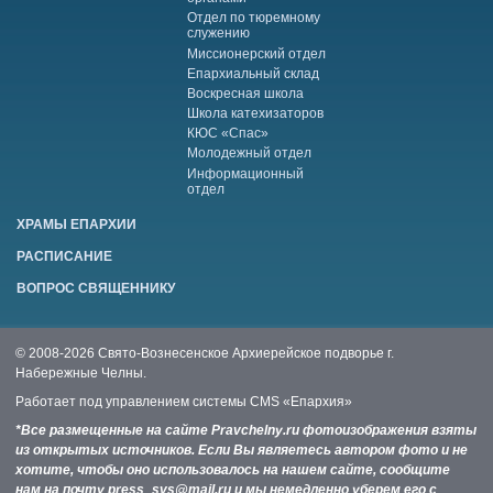
Отдел по тюремному
служению
Миссионерский отдел
Епархиальный склад
Воскресная школа
Школа катехизаторов
КЮС «Спас»
Молодежный отдел
Информационный
отдел
ХРАМЫ ЕПАРХИИ
РАСПИСАНИЕ
ВОПРОС СВЯЩЕННИКУ
© 2008-2026 Свято-Вознесенское Архиерейское подворье г.
Набережные Челны.
Работает под управлением системы
CMS «Епархия»
*Все размещенные на сайте Pravchelny.ru фотоизображения взяты
из открытых источников. Если Вы являетесь автором фото и не
хотите, чтобы оно использовалось на нашем сайте, сообщите
нам на почту press_svs@mail.ru и мы немедленно уберем его с