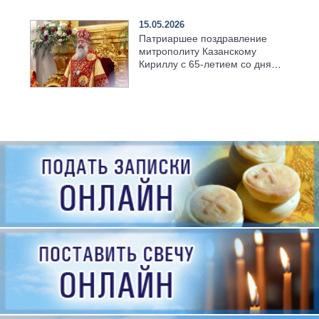
семинарии
15.05.2026
Патриаршее поздравление
митрополиту Казанскому
Кириллу с 65-летием со дня
рождения