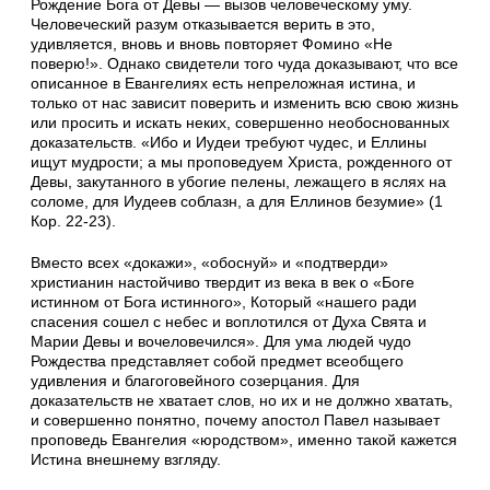
Рождение Бога от Девы — вызов человеческому уму.
Человеческий разум отказывается верить в это,
удивляется, вновь и вновь повторяет Фомино «Не
поверю!». Однако свидетели того чуда доказывают, что все
описанное в Евангелиях есть непреложная истина, и
только от нас зависит поверить и изменить всю свою жизнь
или просить и искать неких, совершенно необоснованных
доказательств. «Ибо и Иудеи требуют чудес, и Еллины
ищут мудрости; а мы проповедуем Христа, рожденного от
Девы, закутанного в убогие пелены, лежащего в яслях на
соломе, для Иудеев соблазн, а для Еллинов безумие» (1
Кор. 22-23).
Вместо всех «докажи», «обоснуй» и «подтверди»
христианин настойчиво твердит из века в век о «Боге
истинном от Бога истинного», Который «нашего ради
спасения сошел с небес и воплотился от Духа Свята и
Марии Девы и вочеловечился». Для ума людей чудо
Рождества представляет собой предмет всеобщего
удивления и благоговейного созерцания. Для
доказательств не хватает слов, но их и не должно хватать,
и совершенно понятно, почему апостол Павел называет
проповедь Евангелия «юродством», именно такой кажется
Истина внешнему взгляду.