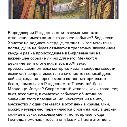
В преддверии Рождества стоит задуматься: какое
отношение имеет ко мне то давнее событие? Ведь если
Христос не родился в сердце, то тщетны все молитвы и
посты, душа не будет отзываться трепетным ликованием
каждый раз на происходящее в Вифлееме как на
важнейшее событие лично для него. Меняются
десятилетия и столетия, и вот, в XXI веке,
провозглашенном веке материализма и свободы совести,
возникает вопрос: имеет ли значение тот великий день
сейчас, когда на первое место встают материальные
блага, помнят ли о Рожденном от Пречистой Девы
Младенце Иисусе? Современный человек, как и тогда, ест,
пьет, веселится, в суматохе забывает об истинном
значении этого праздника, но, несмотря ни на что,
множество людей стекается в этот день в храмы. Они,
может, неуверенно переминаются с ноги на ногу в церкви,
сжимая в руках восковые свечи, но их привел сюда
Господь, пожелав, чтобы и они были с Ним в этот день.