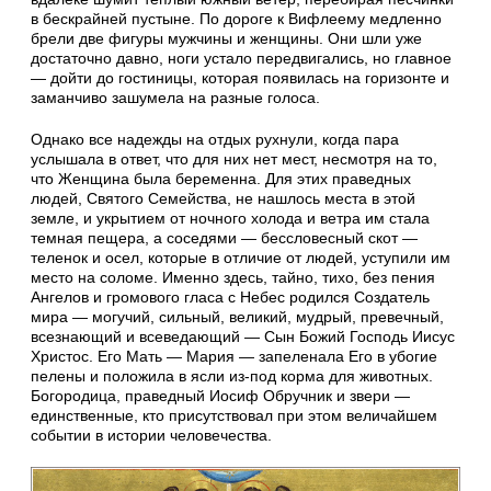
в бескрайней пустыне. По дороге к Вифлеему медленно
брели две фигуры мужчины и женщины. Они шли уже
достаточно давно, ноги устало передвигались, но главное
— дойти до гостиницы, которая появилась на горизонте и
заманчиво зашумела на разные голоса.
Однако все надежды на отдых рухнули, когда пара
услышала в ответ, что для них нет мест, несмотря на то,
что Женщина была беременна. Для этих праведных
людей, Святого Семейства, не нашлось места в этой
земле, и укрытием от ночного холода и ветра им стала
темная пещера, а соседями — бессловесный скот —
теленок и осел, которые в отличие от людей, уступили им
место на соломе. Именно здесь, тайно, тихо, без пения
Ангелов и громового гласа с Небес родился Создатель
мира — могучий, сильный, великий, мудрый, превечный,
всезнающий и всеведающий — Сын Божий Господь Иисус
Христос. Его Мать — Мария — запеленала Его в убогие
пелены и положила в ясли из-под корма для животных.
Богородица, праведный Иосиф Обручник и звери —
единственные, кто присутствовал при этом величайшем
событии в истории человечества.