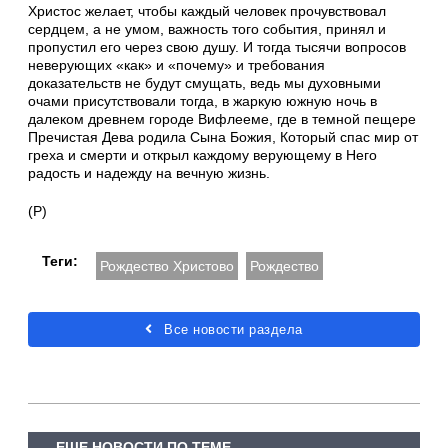
Христос желает, чтобы каждый человек прочувствовал
сердцем, а не умом, важность того события, принял и
пропустил его через свою душу. И тогда тысячи вопросов
неверующих «как» и «почему» и требования
доказательств не будут смущать, ведь мы духовными
очами присутствовали тогда, в жаркую южную ночь в
далеком древнем городе Вифлееме, где в темной пещере
Пречистая Дева родила Сына Божия, Который спас мир от
греха и смерти и открыл каждому верующему в Него
радость и надежду на вечную жизнь.
(Р)
Теги:
Рождество Христово
Рождество
Все новости раздела
ЕЩЕ НОВОСТИ ПО ТЕМЕ