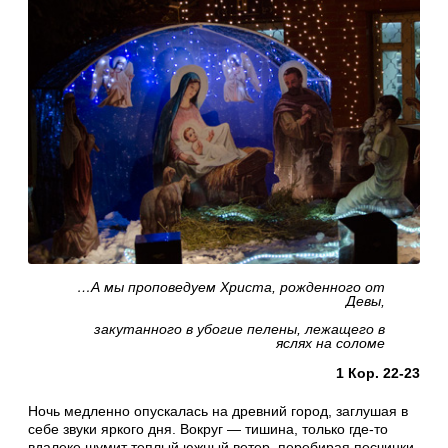
…А мы проповедуем Христа, рожденного от
Девы,
закутанного в убогие пелены, лежащего в
яслях на соломе
1 Кор. 22-23
Ночь медленно опускалась на древний город, заглушая в
себе звуки яркого дня. Вокруг — тишина, только где-то
вдалеке шумит теплый южный ветер, перебирая песчинки