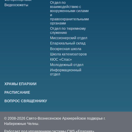
Отдел по
Видеосюжеты
взаимодействию с
вооруженными силами
и
правоохранительными
органами
Отдел по тюремному
служению
Миссионерский отдел
Епархиальный склад
Воскресная школа
Школа катехизаторов
КЮС «Спас»
Молодежный отдел
Информационный
отдел
ХРАМЫ ЕПАРХИИ
РАСПИСАНИЕ
ВОПРОС СВЯЩЕННИКУ
© 2008-2026 Свято-Вознесенское Архиерейское подворье г.
Набережные Челны.
Работает под управлением системы
CMS «Епархия»