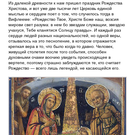
Из далекой древности к нам пришел праздник Рождества
Христова, и вот уже две тысячи лет Церковь единой
мыслью и сердцем поет о том, что случилось тогда в
Вифлееме: «Рождество Твое, Христе Боже наш, возсия
мирови свет разума: в нем бо звездам служащии, звездою
учахуся, Тебе кланятися Солнцу правды». И каждый раз
сердце людей разных национальностей, но одной веры,
отзывалось на это песнопение, в котором отражается
крепкая вера в то, что было когда-то давно. Человек,
живущий столетия после того события, способен
духовными очами воочию увидеть происходящее в
вертепе, поэтому страшно заблуждаются те, кто считает
Рождество — всего лишь легендой, не касающейся его.