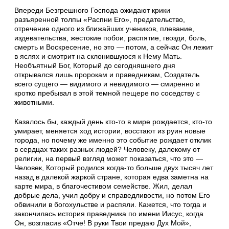
Впереди Безгрешного Господа ожидают крики
разъяренной толпы «Распни Его», предательство,
отречение одного из ближайших учеников, плевание,
издевательства, жестокие побои, распятие, гвозди, боль,
смерть и Воскресение, но это — потом, а сейчас Он лежит
в яслях и смотрит на склонившуюся к Нему Мать.
Необъятный Бог, Который до сегодняшнего дня
открывался лишь пророкам и праведникам, Создатель
всего сущего — видимого и невидимого — смиренно и
кротко пребывал в этой темной пещере по соседству с
животными.
Казалось бы, каждый день кто-то в мире рождается, кто-то
умирает, меняется ход истории, восстают из руин новые
города, но почему же именно это событие рождает отклик
в сердцах таких разных людей? Человеку, далекому от
религии, на первый взгляд может показаться, что это —
Человек, Который родился когда-то больше двух тысяч лет
назад в далекой жаркой стране, которая едва заметна на
карте мира, в благочестивом семействе. Жил, делал
добрые дела, учил добру и справедливости, но потом Его
обвинили в богохульстве и распяли. Кажется, что тогда и
закончилась история праведника по имени Иисус, когда
Он, возгласив «Отче! В руки Твои предаю Дух Мой»,