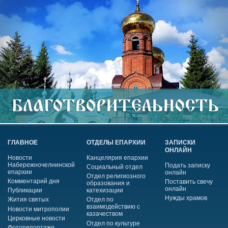
ГЛАВНОЕ
ОТДЕЛЫ ЕПАРХИИ
ЗАПИСКИ
ОНЛАЙН
Новости
Канцелярия епархии
Набережночелнинской
Подать записку
Социальный отдел
епархии
онлайн
Отдел религиозного
Комментарий дня
Поставить свечу
образования и
онлайн
Публикации
катехизации
Нужды храмов
Жития святых
Отдел по
взаимодействию с
Новости митрополии
казачеством
Церковные новости
Отдел по культуре
Фоторепортажи