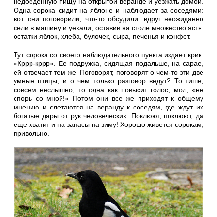
недоеденную пищу на открытой веранде и уезжать домой.
Одна сорока сидит на яблоне и наблюдает за соседями:
вот они поговорили, что-то обсудили, вдруг неожиданно
сели в машину и уехали, оставив на столе множество яств:
остатки яблок, хлеба, булочек, сыра, печенья и конфет.
Тут сорока со своего наблюдательного пункта издает крик:
«Кррр-кррр». Ее подружка, сидящая подальше, на сарае,
ей отвечает тем же. Поговорят, поговорят о чем-то эти две
умные птицы, и о чем только разговор ведут? То тише,
совсем неслышно, то одна как повысит голос, мол, «не
спорь со мной!» Потом они все же приходят к общему
мнению и слетаются на веранду к соседям, где ждут их
богатые дары от рук человеческих. Поклюют, поклюют, да
еще хватит и на запасы на зиму! Хорошо живется сорокам,
привольно.