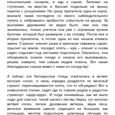
посыпанными сахаром, и иду к сараю. Залезаю на
ступеньки, на верстак и бросаю подальше на крышу
пакетик с угощениями. Не сразу прилетела одна из сорок,
вначале также поглядела со своего наблюдательного
пункта и, набравшись храбрости, спрыгнула на крышу. За
высокими деревьями не видно было, чем она там
занималась, только улетела она уже с огромным куском
булочки, который был размером с ее головку. После нее и
вторая прилетела, а потом одна из них начала клевать
замок. Странно: клюнет разок в замочную скважину сарая,
прыгнет на землю, посидит, опять – юрк – клюнет и снова
сидит, отдыхает под листьями подсолнуха. Оказалось, она
обнаружила осиное гнездо и начала его выклевывать,
решив, наверно, тем самым людям помочь. Вот какая
благодарная сорока живет с нами по соседству!
А сейчас эти белокрылые птицы спрятались в ветвях
могучих сосен, и лишь изредка раздается их веселый
стрекот: переговариваются опять, что-то обсуждают. Вот и
повеселели птички, сидят где-то совсем рядом и радостно
стрекочут: «кррр-кррр». И тогда понимаешь, как же мало
надо для счастья: тихий шелест листвы берез, гул могучих
ветвей сосен, легкое дуновение ветерка, звуки леса,
веселое жужжание шмеля, сидящего на большом, как
солнышко, желтом подсолнухе, шлепанье лягушки по