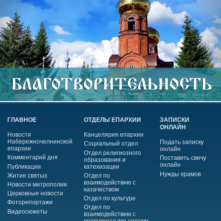
ГЛАВНОЕ
ОТДЕЛЫ ЕПАРХИИ
ЗАПИСКИ
ОНЛАЙН
Новости
Канцелярия епархии
Набережночелнинской
Подать записку
Социальный отдел
епархии
онлайн
Отдел религиозного
Комментарий дня
Поставить свечу
образования и
онлайн
Публикации
катехизации
Нужды храмов
Жития святых
Отдел по
взаимодействию с
Новости митрополии
казачеством
Церковные новости
Отдел по культуре
Фоторепортажи
Отдел по
Видеосюжеты
взаимодействию с