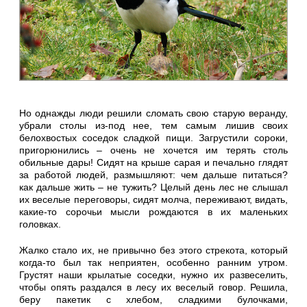
Но однажды люди решили сломать свою старую веранду,
убрали столы из-под нее, тем самым лишив своих
белохвостых соседок сладкой пищи. Загрустили сороки,
пригорюнились – очень не хочется им терять столь
обильные дары! Сидят на крыше сарая и печально глядят
за работой людей, размышляют: чем дальше питаться?
как дальше жить – не тужить? Целый день лес не слышал
их веселые переговоры, сидят молча, переживают, видать,
какие-то сорочьи мысли рождаются в их маленьких
головках.
Жалко стало их, не привычно без этого стрекота, который
когда-то был так неприятен, особенно ранним утром.
Грустят наши крылатые соседки, нужно их развеселить,
чтобы опять раздался в лесу их веселый говор. Решила,
беру пакетик с хлебом, сладкими булочками,