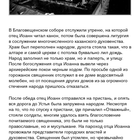
В Благовещенском соборе отслужили утреню, на которой
отец Иоанн читал канон, потом была совершена литургия
в сослужении многочисленного казанского духовенства.
Храм был переполнен народом, духота стояла такая, что в
алтаре и самой церкви с потолка буквально лил дождь.
Народ заполнил не только храм, но и паперть, и улицу.
После богослужения отца Иоанна вывели через
архиерейские покои черным ходом. По просьбе одной из
горожанок священник отслужил в ее доме водосвятный
молебен, но от посещения других домов из-за огромного
стечения народа пришлось отказаться.
После обеда отец Иоанн отправился на пристань, и опять
вся дорога до Устья была запружена народом. Несмотря
на то, что по спуску к пристани, где причалил «Отважный»,
стояли солдаты, многим удалось взять благословение
почитаемого священника, это были не только
православные, но и мусульмане. На пароход отца Иоанна
провожали представители городских властей и
духовенства. Священник был утомлен, но чрезвычайно