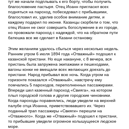
тут же начали подплывать к его борту, чтобы получить
благословение пастыря. Отец Иоанн пригласил всех
подняться на пароход, побеседовал с прибывшими,
благословил их, уделив особое внимание детям, и
каждому подарил по иконке. Казанцы скорбели о том, что
отец Иоанн не смог совершить богослужение в их городе,
но провожали пароход с надеждой, что на обратном пути
батюшка все же сделает в Казани остановку.
Этим желаниям удалось сбыться через несколько недель.
Ранним утром 6 июля 1894 года «Отважный» подошел к
казанской пристани. Но еще накануне, с 8 вечера, вся
пристань была запружена экипажами и пешеходами,
вагоны конки не вмещали всех желающих доехать до
пристани. Народ прибывал всю ночь. Когда утром на
горизонте показался «Отважный», навстречу ему
помчались 5 пароходов, переполненных пассажирами.
Впереди шел казенный пароход «Свияга», на котором
плыл городской голова и другие городские чиновники.
Когда пароходы поравнялись, люди увидели на верхней
палубе отца Иоанна, приветствовавшего их. Через
поданный трап пассажиры «Свияги» перешли на
«Отважного». Когда же «Отважный» подошел к пристани,
то прибывшие увидели огромное колышущееся людское
море.