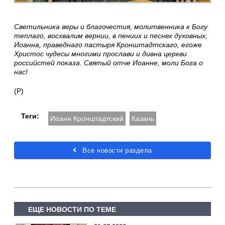
Светильника веры и благочестия, молитвенника к Богу
теплаго, восхвалим вернии, в пениих и песнех духовных,
Иоанна, праведнаго пастыря Кронштадтскаго, егоже
Христос чудесы многими прослави и дивна церкви
российстей показа. Святый отче Иоанне, моли Бога о
нас!
(Р)
Теги:
Иоанн Кронштадтский
Казань
Все новости раздела
ЕЩЕ НОВОСТИ ПО ТЕМЕ