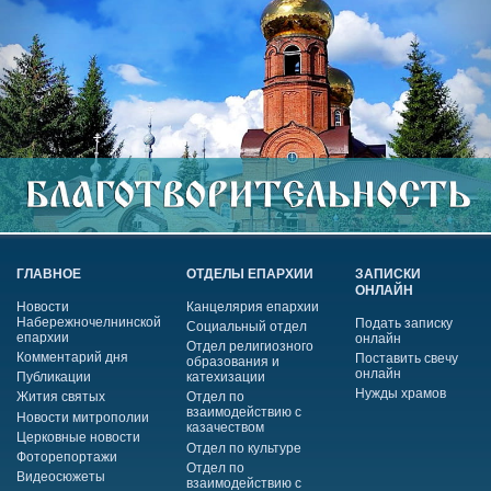
ГЛАВНОЕ
ОТДЕЛЫ ЕПАРХИИ
ЗАПИСКИ
ОНЛАЙН
Новости
Канцелярия епархии
Набережночелнинской
Подать записку
Социальный отдел
епархии
онлайн
Отдел религиозного
Комментарий дня
Поставить свечу
образования и
онлайн
Публикации
катехизации
Нужды храмов
Жития святых
Отдел по
взаимодействию с
Новости митрополии
казачеством
Церковные новости
Отдел по культуре
Фоторепортажи
Отдел по
Видеосюжеты
взаимодействию с