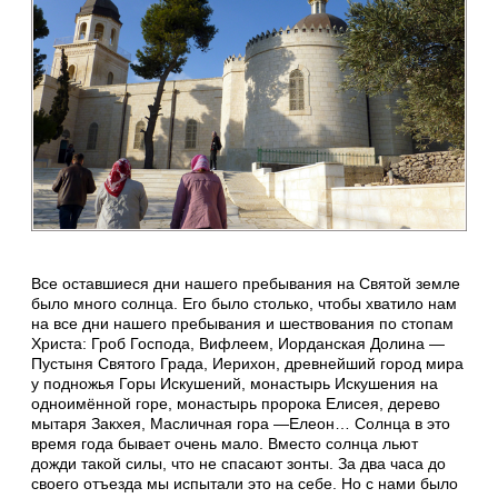
Все оставшиеся дни нашего пребывания на Святой земле
было много солнца. Его было столько, чтобы хватило нам
на все дни нашего пребывания и шествования по стопам
Христа: Гроб Господа, Вифлеем, Иорданская Долина —
Пустыня Святого Града, Иерихон, древнейший город мира
у подножья Горы Искушений, монастырь Искушения на
одноимённой горе, монастырь пророка Елисея, дерево
мытаря Закхея, Масличная гора —Елеон… Солнца в это
время года бывает очень мало. Вместо солнца льют
дожди такой силы, что не спасают зонты. За два часа до
своего отъезда мы испытали это на себе. Но с нами было