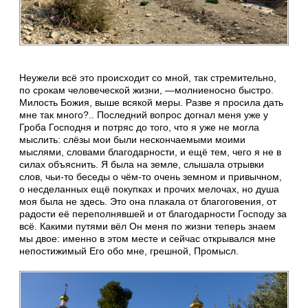
Неужели всё это происходит со мной, так стремительно,
по срокам человеческой жизни, —молниеносно быстро.
Милость Божия, выше всякой меры. Разве я просила дать
мне так много?.. Последний вопрос догнал меня уже у
Гроба Господня и потряс до того, что я уже не могла
мыслить: слёзы мои были нескончаемыми моими
мыслями, словами благодарности, и ещё тем, чего я не в
силах объяснить. Я была на земле, слышала отрывки
слов, чьи-то беседы о чём-то очень земном и привычном,
о несделанных ещё покупках и прочих мелочах, но душа
моя была не здесь. Это она плакала от благоговения, от
радости её переполнявшей и от благодарности Господу за
всё. Какими путями вёл Он меня по жизни теперь знаем
мы двое: именно в этом месте и сейчас открывался мне
непостижимый Его обо мне, грешной, Промысл.