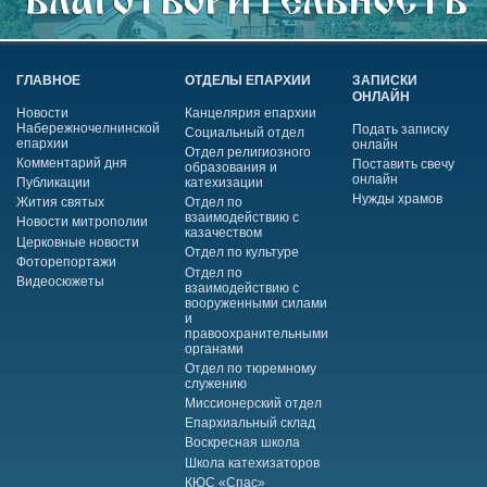
ГЛАВНОЕ
ОТДЕЛЫ ЕПАРХИИ
ЗАПИСКИ
ОНЛАЙН
Новости
Канцелярия епархии
Набережночелнинской
Подать записку
Социальный отдел
епархии
онлайн
Отдел религиозного
Комментарий дня
Поставить свечу
образования и
онлайн
Публикации
катехизации
Нужды храмов
Жития святых
Отдел по
взаимодействию с
Новости митрополии
казачеством
Церковные новости
Отдел по культуре
Фоторепортажи
Отдел по
Видеосюжеты
взаимодействию с
вооруженными силами
и
правоохранительными
органами
Отдел по тюремному
служению
Миссионерский отдел
Епархиальный склад
Воскресная школа
Школа катехизаторов
КЮС «Спас»