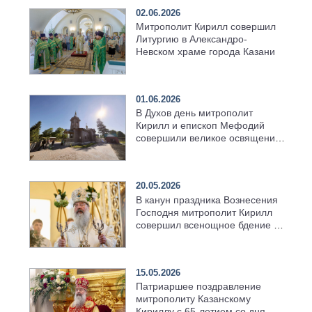
02.06.2026
Митрополит Кирилл совершил
Литургию в Александро-
Невском храме города Казани
01.06.2026
В Духов день митрополит
Кирилл и епископ Мефодий
совершили великое освящение
возрождённого Троицкого
храма в селе Верхний Багряж
20.05.2026
В канун праздника Вознесения
Господня митрополит Кирилл
совершил всенощное бдение в
храме Казанской духовной
семинарии
15.05.2026
Патриаршее поздравление
митрополиту Казанскому
Кириллу с 65-летием со дня