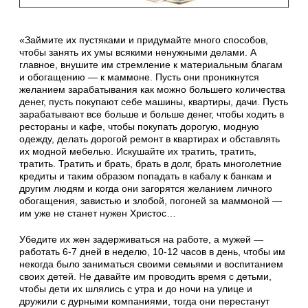
«Займите их пустяками и придумайте много способов,
чтобы занять их умы всякими ненужными делами. А
главное, внушите им стремление к материальным благам
и обогащению — к маммоне. Пусть они проникнутся
желанием зарабатывания как можно большего количества
денег, пусть покупают себе машины, квартиры, дачи. Пусть
зарабатывают все больше и больше денег, чтобы ходить в
рестораны и кафе, чтобы покупать дорогую, модную
одежду, делать дорогой ремонт в квартирах и обставлять
их модной мебелью. Искушайте их тратить, тратить,
тратить. Тратить и брать, брать в долг, брать многолетние
кредиты и таким образом попадать в кабалу к банкам и
другим людям и когда они загорятся желанием личного
обогащения, завистью и злобой, погоней за маммоной —
им уже не станет нужен Христос…
Убедите их жен задерживаться на работе, а мужей —
работать 6-7 дней в неделю, 10-12 часов в день, чтобы им
некогда было заниматься своими семьями и воспитанием
своих детей. Не давайте им проводить время с детьми,
чтобы дети их шлялись с утра и до ночи на улице и
дружили с дурными компаниями, тогда они перестанут