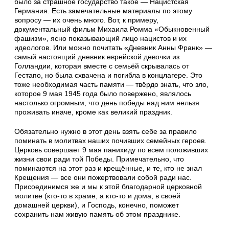
было за страшное государство такое — Нацистская
Германия. Есть замечательные материалы по этому
вопросу — их очень много. Вот, к примеру,
документальный фильм Михаила Ромма «Обыкновенный
фашизм», ясно показывающий лицо нацистов и их
идеологов. Или можно почитать «Дневник Анны Франк» —
самый настоящий дневник еврейской девочки из
Голландии, которая вместе с семьёй скрывалась от
Гестапо, но была схвачена и погибла в концлагере. Это
тоже необходимая часть памяти — твёрдо знать, что зло,
которое 9 мая 1945 года было повержено, являлось
настолько огромным, что день победы над ним нельзя
проживать иначе, кроме как великий праздник.
Обязательно нужно в этот день взять себе за правило
поминать в молитвах наших почивших семейных героев.
Церковь совершает 9 мая панихиду по всем положивших
жизни свои ради той Победы. Примечательно, что
поминаются на этот раз и крещённые, и те, кто не знал
Крещения — все они пожертвовали собой ради нас.
Присоединимся же и мы к этой благодарной церковной
молитве (кто-то в храме, а кто-то и дома, в своей
домашней церкви), и Господь, конечно, поможет
сохранить нам живую память об этом празднике.