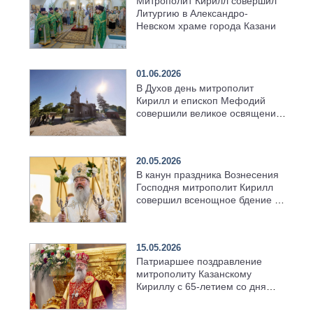
Митрополит Кирилл совершил
Литургию в Александро-
Невском храме города Казани
01.06.2026
В Духов день митрополит
Кирилл и епископ Мефодий
совершили великое освящение
возрождённого Троицкого
храма в селе Верхний Багряж
20.05.2026
В канун праздника Вознесения
Господня митрополит Кирилл
совершил всенощное бдение в
храме Казанской духовной
семинарии
15.05.2026
Патриаршее поздравление
митрополиту Казанскому
Кириллу с 65-летием со дня
рождения