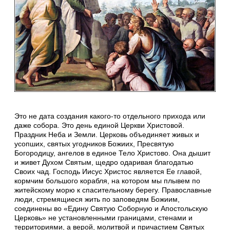
Это не дата создания какого-то отдельного прихода или
даже собора. Это день единой Церкви Христовой.
Праздник Неба и Земли. Церковь объединяет живых и
усопших, святых угодников Божиих, Пресвятую
Богородицу, ангелов в единое Тело Христово. Она дышит
и живет Духом Святым, щедро одаривая благодатью
Своих чад. Господь Иисус Христос является Ее главой,
кормчим большого корабля, на котором мы плывем по
житейскому морю к спасительному берегу. Православные
люди, стремящиеся жить по заповедям Божиим,
соединены во «Едину Святую Соборную и Апостольскую
Церковь» не установленными границами, стенами и
территориями, а верой, молитвой и причастием Святых