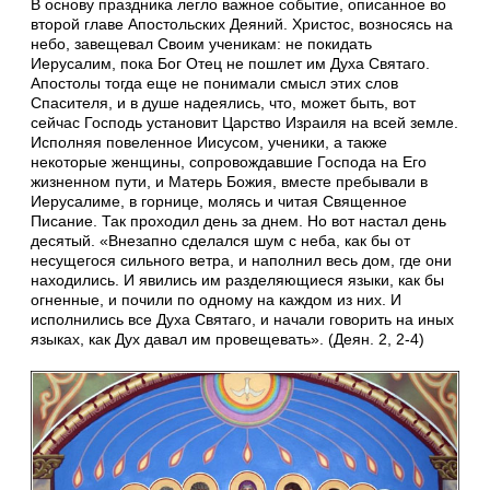
В основу праздника легло важное событие, описанное во
второй главе Апостольских Деяний. Христос, возносясь на
небо, завещевал Своим ученикам: не покидать
Иерусалим, пока Бог Отец не пошлет им Духа Святаго.
Апостолы тогда еще не понимали смысл этих слов
Спасителя, и в душе надеялись, что, может быть, вот
сейчас Господь установит Царство Израиля на всей земле.
Исполняя повеленное Иисусом, ученики, а также
некоторые женщины, сопровождавшие Господа на Его
жизненном пути, и Матерь Божия, вместе пребывали в
Иерусалиме, в горнице, молясь и читая Священное
Писание. Так проходил день за днем. Но вот настал день
десятый. «Внезапно сделался шум с неба, как бы от
несущегося сильного ветра, и наполнил весь дом, где они
находились. И явились им разделяющиеся языки, как бы
огненные, и почили по одному на каждом из них. И
исполнились все Духа Святаго, и начали говорить на иных
языках, как Дух давал им провещевать». (Деян. 2, 2-4)