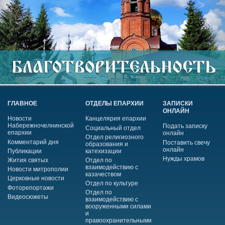
ГЛАВНОЕ
ОТДЕЛЫ ЕПАРХИИ
ЗАПИСКИ
ОНЛАЙН
Новости
Канцелярия епархии
Набережночелнинской
Подать записку
Социальный отдел
епархии
онлайн
Отдел религиозного
Комментарий дня
Поставить свечу
образования и
онлайн
Публикации
катехизации
Нужды храмов
Жития святых
Отдел по
взаимодействию с
Новости митрополии
казачеством
Церковные новости
Отдел по культуре
Фоторепортажи
Отдел по
Видеосюжеты
взаимодействию с
вооруженными силами
и
правоохранительными