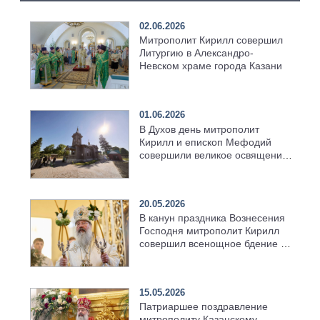
02.06.2026
Митрополит Кирилл совершил
Литургию в Александро-
Невском храме города Казани
01.06.2026
В Духов день митрополит
Кирилл и епископ Мефодий
совершили великое освящение
возрождённого Троицкого
храма в селе Верхний Багряж
20.05.2026
В канун праздника Вознесения
Господня митрополит Кирилл
совершил всенощное бдение в
храме Казанской духовной
семинарии
15.05.2026
Патриаршее поздравление
митрополиту Казанскому