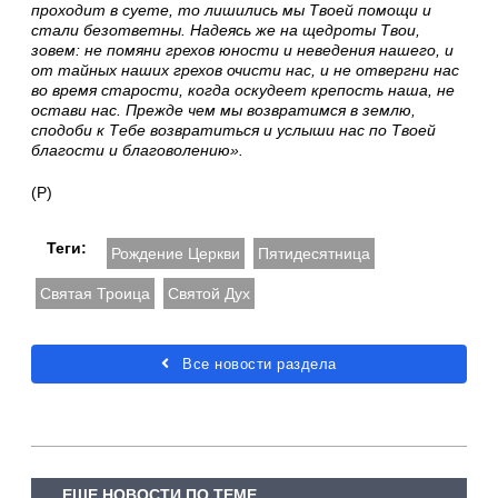
проходит в суете, то лишились мы Твоей помощи и
стали безответны. Надеясь же на щедроты Твои,
зовем: не помяни грехов юности и неведения нашего, и
от тайных наших грехов очисти нас, и не отвергни нас
во время старости, когда оскудеет крепость наша, не
остави нас. Прежде чем мы возвратимся в землю,
сподоби к Тебе возвратиться и услыши нас по Твоей
благости и благоволению».
(Р)
Теги:
Рождение Церкви
Пятидесятница
Святая Троица
Святой Дух
Все новости раздела
ЕЩЕ НОВОСТИ ПО ТЕМЕ