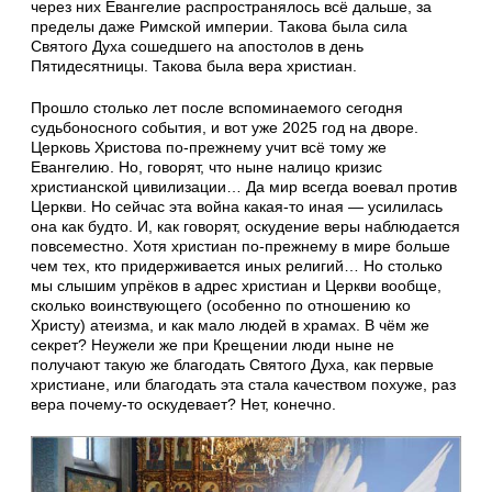
через них Евангелие распространялось всё дальше, за
пределы даже Римской империи. Такова была сила
Святого Духа сошедшего на апостолов в день
Пятидесятницы. Такова была вера христиан.
Прошло столько лет после вспоминаемого сегодня
судьбоносного события, и вот уже 2025 год на дворе.
Церковь Христова по-прежнему учит всё тому же
Евангелию. Но, говорят, что ныне налицо кризис
христианской цивилизации… Да мир всегда воевал против
Церкви. Но сейчас эта война какая-то иная — усилилась
она как будто. И, как говорят, оскудение веры наблюдается
повсеместно. Хотя христиан по-прежнему в мире больше
чем тех, кто придерживается иных религий… Но столько
мы слышим упрёков в адрес христиан и Церкви вообще,
сколько воинствующего (особенно по отношению ко
Христу) атеизма, и как мало людей в храмах. В чём же
секрет? Неужели же при Крещении люди ныне не
получают такую же благодать Святого Духа, как первые
христиане, или благодать эта стала качеством похуже, раз
вера почему-то оскудевает? Нет, конечно.