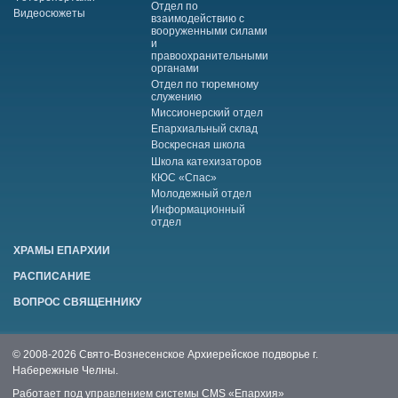
Отдел по
Видеосюжеты
взаимодействию с
вооруженными силами
и
правоохранительными
органами
Отдел по тюремному
служению
Миссионерский отдел
Епархиальный склад
Воскресная школа
Школа катехизаторов
КЮС «Спас»
Молодежный отдел
Информационный
отдел
ХРАМЫ ЕПАРХИИ
РАСПИСАНИЕ
ВОПРОС СВЯЩЕННИКУ
© 2008-2026 Свято-Вознесенское Архиерейское подворье г.
Набережные Челны.
Работает под управлением системы
CMS «Епархия»