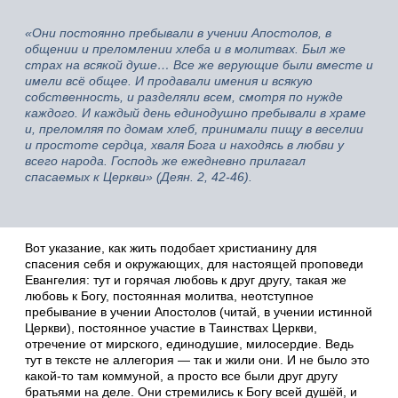
«Они постоянно пребывали в учении Апостолов, в
общении и преломлении хлеба и в молитвах. Был же
страх на всякой душе… Все же верующие были вместе и
имели всё общее. И продавали имения и всякую
собственность, и разделяли всем, смотря по нужде
каждого. И каждый день единодушно пребывали в храме
и, преломляя по домам хлеб, принимали пищу в веселии
и простоте сердца, хваля Бога и находясь в любви у
всего народа. Господь же ежедневно прилагал
спасаемых к Церкви» (Деян. 2, 42-46).
Вот указание, как жить подобает христианину для
спасения себя и окружающих, для настоящей проповеди
Евангелия: тут и горячая любовь к друг другу, такая же
любовь к Богу, постоянная молитва, неотступное
пребывание в учении Апостолов (читай, в учении истинной
Церкви), постоянное участие в Таинствах Церкви,
отречение от мирского, единодушие, милосердие. Ведь
тут в тексте не аллегория — так и жили они. И не было это
какой-то там коммуной, а просто все были друг другу
братьями на деле. Они стремились к Богу всей душёй, и