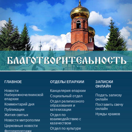
ГЛАВНОЕ
ОТДЕЛЫ ЕПАРХИИ
ЗАПИСКИ
ОНЛАЙН
Новости
Канцелярия епархии
Набережночелнинской
Подать записку
Социальный отдел
епархии
онлайн
Отдел религиозного
Комментарий дня
Поставить свечу
образования и
онлайн
Публикации
катехизации
Нужды храмов
Жития святых
Отдел по
взаимодействию с
Новости митрополии
казачеством
Церковные новости
Отдел по культуре
Фоторепортажи