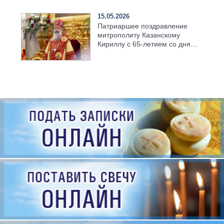
семинарии
15.05.2026
Патриаршее поздравление
митрополиту Казанскому
Кириллу с 65-летием со дня
рождения