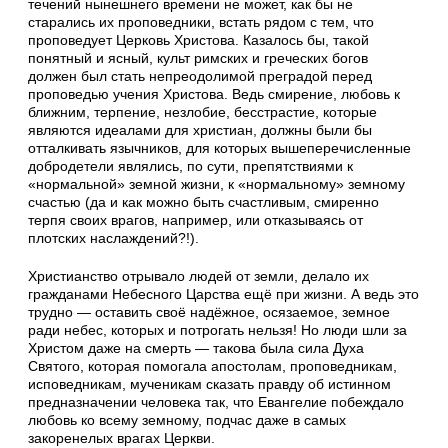
течений нынешнего времени не может, как бы не
старались их проповедники, встать рядом с тем, что
проповедует Церковь Христова. Казалось бы, такой
понятный и ясный, культ римских и греческих богов
должен был стать непреодолимой преградой перед
проповедью учения Христова. Ведь смирение, любовь к
ближним, терпение, незлобие, бесстрастие, которые
являются идеалами для христиан, должны были бы
отталкивать язычников, для которых вышеперечисленные
добродетели являлись, по сути, препятствиями к
«нормальной» земной жизни, к «нормальному» земному
счастью (да и как можно быть счастливым, смиренно
терпя своих врагов, например, или отказываясь от
плотских наслаждений?!).
Христианство отрывало людей от земли, делало их
гражданами Небесного Царства ещё при жизни. А ведь это
трудно — оставить своё надёжное, осязаемое, земное
ради небес, которых и потрогать нельзя! Но люди шли за
Христом даже на смерть — такова была сила Духа
Святого, которая помогала апостолам, проповедникам,
исповедникам, мученикам сказать правду об истинном
предназначении человека так, что Евангелие побеждало
любовь ко всему земному, подчас даже в самых
закоренелых врагах Церкви.