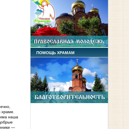
ПОМОЩЬ ХРАМАМ
нечно,
 храме.
дима наша
 добрые
енники —