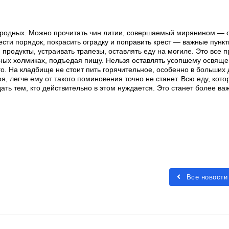
 родных. Можно прочитать чин литии, совершаемый мирянином — о
ести порядок, покрасить оградку и поправить крест — важные пункт
продукты, устраивать трапезы, оставлять еду на могиле. Это все 
льных холмиках, подъедая пищу. Нельзя оставлять усопшему освящ
о. На кладбище не стоит пить горячительное, особенно в больших 
, легче ему от такого поминовения точно не станет. Всю еду, кото
ать тем, кто действительно в этом нуждается. Это станет более в
Все новости