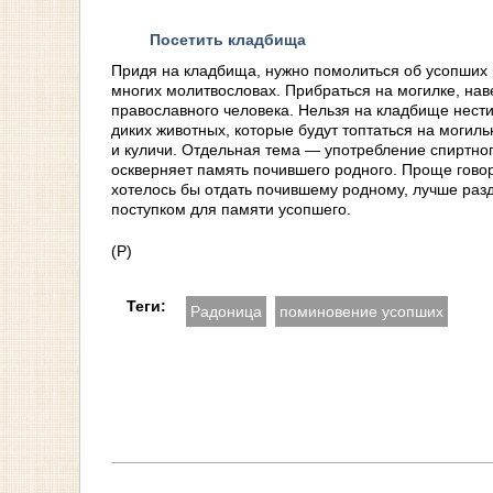
Посетить кладбища
Придя на кладбища, нужно помолиться об усопших
многих молитвословах. Прибраться на могилке, нав
православного человека. Нельзя на кладбище нести 
диких животных, которые будут топтаться на моги
и куличи. Отдельная тема — употребление спиртног
оскверняет память почившего родного. Проще говоря
хотелось бы отдать почившему родному, лучше разд
поступком для памяти усопшего.
(Р)
Теги:
Радоница
поминовение усопших