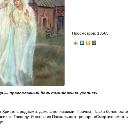
Просмотров:
13569
ца — православный день поминовения усопших.
м Христе с родными, даже с почившими. Причем, Пасха более оста
дших ко Господу. И слова из Пасхального тропаря «Смертию смерт
е.