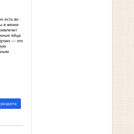
н есть во
ы в жизни
привлечет
енные яйца
дозах — это
рую
ажным
 раздела