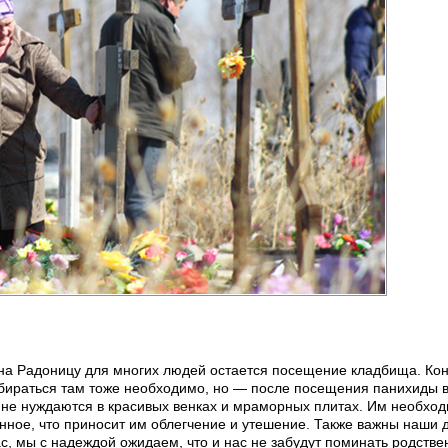
м на Радоницу для многих людей остается посещение кладбища. Ко
ибираться там тоже необходимо, но — после посещения панихиды в
, не нуждаются в красивых венках и мраморных плитах. Им необхо
енное, что приносит им облегчение и утешение. Также важны наши
с, мы с надеждой ожидаем, что и нас не забудут поминать родств