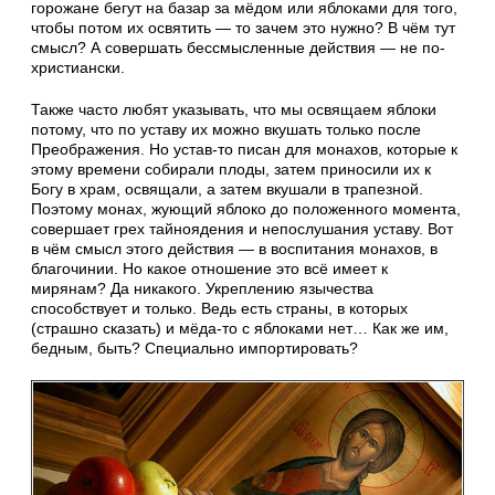
горожане бегут на базар за мёдом или яблоками для того,
чтобы потом их освятить — то зачем это нужно? В чём тут
смысл? А совершать бессмысленные действия — не по-
христиански.
Также часто любят указывать, что мы освящаем яблоки
потому, что по уставу их можно вкушать только после
Преображения. Но устав-то писан для монахов, которые к
этому времени собирали плоды, затем приносили их к
Богу в храм, освящали, а затем вкушали в трапезной.
Поэтому монах, жующий яблоко до положенного момента,
совершает грех тайноядения и непослушания уставу. Вот
в чём смысл этого действия — в воспитания монахов, в
благочинии. Но какое отношение это всё имеет к
мирянам? Да никакого. Укреплению язычества
способствует и только. Ведь есть страны, в которых
(страшно сказать) и мёда-то с яблоками нет… Как же им,
бедным, быть? Специально импортировать?