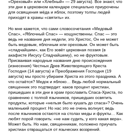
«Ореховый» или «Хлебный» — 29 августа). Все знают, что
эти дни в церковном календаре специально приурочены
для освящения мёда и яблок, поэтому толпы людей
приходят в храмы «святить» их.
Но мне кажется, что сами словосочетания «Медовый
Спас», «Яблочный Спас» — кощунственны. Спас — это
ведь не название дня недели, это Христос, Он не может
быть медовым, яблочным или ореховым. Он может быть
«сладчайшим», как Его зовёт церковная поэзия (в
акафисте Иисусу Сладчайшему), но не фруктовым.
Присваивая народные названия дню происхождения
(изнесения) Честных Древ Животворящего Креста
Господня (14 августа) и Преображения Господня (19
августа) мы просто убираем Христа из этого праздника. А
что остаётся? Медок и яблоко… Ведь любой нормальный
священник это подтвердит: каков процент христиан,
пришедших в эти дни в храм прославить Спаса-Христа, по
сравнению с толпой язычников, пришедших освятить
продукты, которые «нельзя было кушать до спаса»? Очень
маленький процент. Но нас это не очень волнует, ведь
после язычников остаются на столах меды и фрукты… Как
любят порой говорить: «не нам судить, у кого какая вера».
Может быть. Но нам, священникам, положено приучать
христиан отвращаться от языческих воззрений.