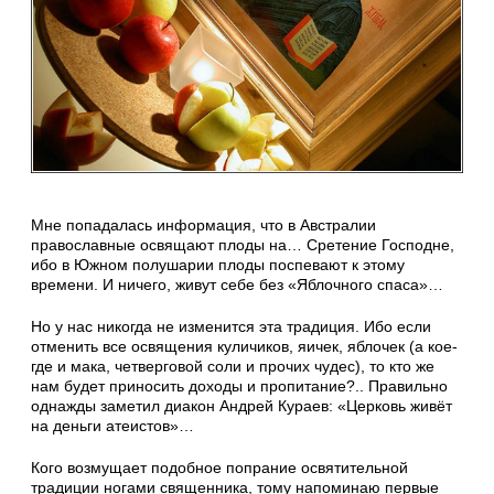
Мне попадалась информация, что в Австралии
православные освящают плоды на… Сретение Господне,
ибо в Южном полушарии плоды поспевают к этому
времени. И ничего, живут себе без «Яблочного спаса»…
Но у нас никогда не изменится эта традиция. Ибо если
отменить все освящения куличиков, яичек, яблочек (а кое-
где и мака, четверговой соли и прочих чудес), то кто же
нам будет приносить доходы и пропитание?.. Правильно
однажды заметил диакон Андрей Кураев: «Церковь живёт
на деньги атеистов»…
Кого возмущает подобное попрание освятительной
традиции ногами священника, тому напоминаю первые