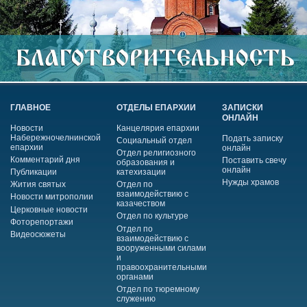
ГЛАВНОЕ
ОТДЕЛЫ ЕПАРХИИ
ЗАПИСКИ
ОНЛАЙН
Новости
Канцелярия епархии
Набережночелнинской
Подать записку
Социальный отдел
епархии
онлайн
Отдел религиозного
Комментарий дня
Поставить свечу
образования и
онлайн
Публикации
катехизации
Нужды храмов
Жития святых
Отдел по
взаимодействию с
Новости митрополии
казачеством
Церковные новости
Отдел по культуре
Фоторепортажи
Отдел по
Видеосюжеты
взаимодействию с
вооруженными силами
и
правоохранительными
органами
Отдел по тюремному
служению