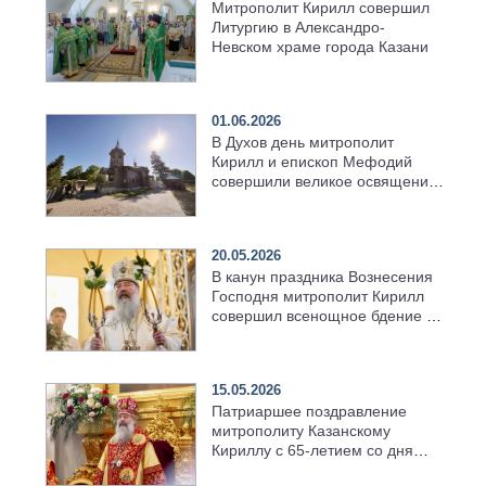
Митрополит Кирилл совершил
Литургию в Александро-
Невском храме города Казани
01.06.2026
В Духов день митрополит
Кирилл и епископ Мефодий
совершили великое освящение
возрождённого Троицкого
храма в селе Верхний Багряж
20.05.2026
В канун праздника Вознесения
Господня митрополит Кирилл
совершил всенощное бдение в
храме Казанской духовной
семинарии
15.05.2026
Патриаршее поздравление
митрополиту Казанскому
Кириллу с 65-летием со дня
рождения