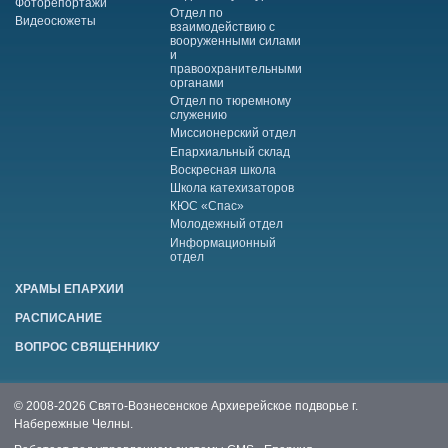
Фоторепортажи
Отдел по
Видеосюжеты
взаимодействию с
вооруженными силами
и
правоохранительными
органами
Отдел по тюремному
служению
Миссионерский отдел
Епархиальный склад
Воскресная школа
Школа катехизаторов
КЮС «Спас»
Молодежный отдел
Информационный
отдел
ХРАМЫ ЕПАРХИИ
РАСПИСАНИЕ
ВОПРОС СВЯЩЕННИКУ
© 2008-2026 Свято-Вознесенское Архиерейское подворье г.
Набережные Челны.