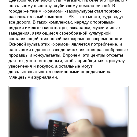
Центром новой эпохи стал магазин. На селе это привело к
повальному пьянству, сгубившему немало жизней. В
городе же таким «храмом» квазикультуры стал торгово-
развлекательный комплекс. ТРК — это место, куда ведут
все дороги. В таких комплексах, наряду с торговыми
рядами имеются кинотеатры, аквапарки, музеи и иные
заведения, являющиеся своеобразной культурной
составляющей этих новейших «храмов» современности.
Основой культа этих «храмов» является потребление, и
пастырями в данных заведениях являются разнообразные
продавцы и консультанты. Впрочем, эти центры открыты
для тех, у кого есть деньги, чтобы приобщиться к ритуалу
увеселения и покупок, а остальные могут
довольствоваться телевизионными передачами да
глянцевыми журналами.