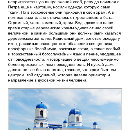
непритязательную пищу: ржаной хлеб, репу да начиная с
Петра еще и картошку, носили одежду, которую сами
ткали. Но в воскресенье они приходил в свой храм. А в
нем все разительно отличалось от крестьянского быта.
Огромный, часто каменный, храм. Ведь даже и в наше
время старые деревенские храмы удивляют нас своей
величиной, а какими большими они должны были казаться
деревенским жителям. Кадильный дым, золотые оклады у
икон, расшитые разноцветные облачения священника,
просфоры из белой муки, восковые свечи, а также особый
и торжественный богослужебный язык и пение, уводившее
от повседневности, и говорившее о вещах несоизмеримо
более прекрасных, чем повседневность. И пускай даже
далеко не все было понятно, главное, что храм был тем
центром, той отдушиной, которая давала ориентир и
направление в духовной жизни человека.