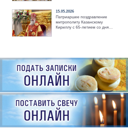
семинарии
15.05.2026
Патриаршее поздравление
митрополиту Казанскому
Кириллу с 65-летием со дня
рождения