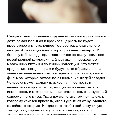
Сегодняшний горожанин окружен показухой и роскошью и
даже самая большая и красивая церковь не будет
просторнее и многолюднее Торгово-развлекательного
центра. А пение дьякона и хора приятнее концерта. И
богослужебные одежды священников не станут стильнее
новой модной коллекции, а блеск икон — роскошнее
магазинных витрин и музейных коллекций. Что может
предложить сегодня храм и будут ли те образы и слова
увлекательнее новых компьютерных игр и сайтов, книг и
фильмов, которые захватывают внимание людей сегодня.
Человека может захватить искренняя честность и
евангельская простота. То, что ценится сейчас — это
искренность и камерность, некая закрытость от искушений
современного мира. Храм должен стать тем причалом, к
которому хочется пристать, чтобы укрыться от бушующего
житейского шторма. Но для того, чтобы найти эту тихую
заводь, надо приложить усилие, но не так, как это
делается в миру, когда мы напором и наглостью пытаемся