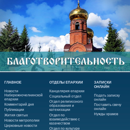
ГЛАВНОЕ
ОТДЕЛЫ ЕПАРХИИ
ЗАПИСКИ
ОНЛАЙН
Новости
Канцелярия епархии
Набережночелнинской
Подать записку
Социальный отдел
епархии
онлайн
Отдел религиозного
Комментарий дня
Поставить свечу
образования и
онлайн
Публикации
катехизации
Нужды храмов
Жития святых
Отдел по
взаимодействию с
Новости митрополии
казачеством
Церковные новости
Отдел по культуре