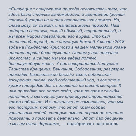
«Ситуация с открытием прихода осложнялась тем, что
здесь была стоянка автомобилей, и арендатор (хозяин
стоянки) упорно не хотел оставлять эту землю. Но,
слава Богу, он съехал, и
началась жизнь прихода. Нам
подарили вагончик, самый обычный, строительный, и
мы всем миром превратили его в храм. Это был
непростой период, но с помощью Божией 7 января 2018
года на Рождество Христово в нашем маленьком храме
прошло первое богослужение. Потом у нас появился
иконостас, а сейчас мы уже ведем полную
богослужебную жизнь. У нас совершается Литургия,
Таинства Крещения, Венчания, Соборования; регулярно
проходят Евангельские беседы. Есть небольшая
воскресная школа, свой собственный хор, и все это в
храме площадью два с половиной на шесть метров! К
нам приходят все новые люди, храм во время службы
наполнен, и мы сейчас уже планируем строительство
храма побольше. И я нисколько не сомневаюсь, что мы
его построим, потому что этот храм собрал
уникальных людей, которые имеют огромное желание
помогать, и помогать деятельно. Этот дар бесценен,
и мы им очень дорожим»,
— подчёркивает настоятель.