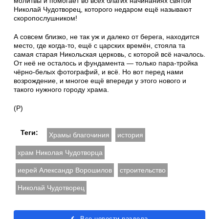
молитвы и помогает во всех благих начинаниях святой
Николай Чудотворец, которого недаром ещё называют
скоропослушником!
А совсем близко, не так уж и далеко от берега, находится
место, где когда-то, ещё с царских времён, стояла та
самая старая Никольская церковь, с которой всё началось.
От неё не осталось и фундамента — только пара-тройка
чёрно-белых фотографий, и всё. Но вот перед нами
возрождение, и многое ещё впереди у этого нового и
такого нужного городу храма.
(Р)
Теги:
Храмы благочиния
история
храм Николая Чудотворца
иерей Александр Ворошилов
строительство
Николай Чудотворец
Все новости раздела