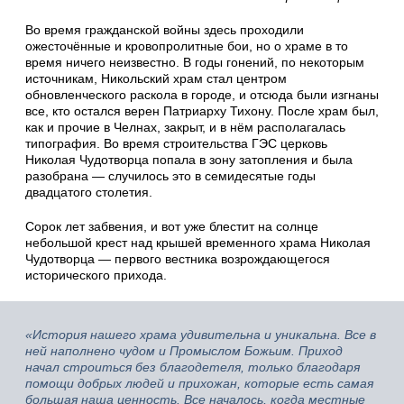
Во время гражданской войны здесь проходили
ожесточённые и кровопролитные бои, но о храме в то
время ничего неизвестно. В годы гонений, по некоторым
источникам, Никольский храм стал центром
обновленческого раскола в городе, и отсюда были изгнаны
все, кто остался верен Патриарху Тихону. После храм был,
как и прочие в Челнах, закрыт, и в нём располагалась
типография. Во время строительства ГЭС церковь
Николая Чудотворца попала в зону затопления и была
разобрана — случилось это в семидесятые годы
двадцатого столетия.
Сорок лет забвения, и вот уже блестит на солнце
небольшой крест над крышей временного храма Николая
Чудотворца — первого вестника возрождающегося
исторического прихода.
«История нашего храма удивительна и уникальна. Все в
ней наполнено чудом и Промыслом Божьим. Приход
начал строиться без благодетеля, только благодаря
помощи добрых людей и прихожан, которые есть самая
большая наша ценность. Все началось, когда местные