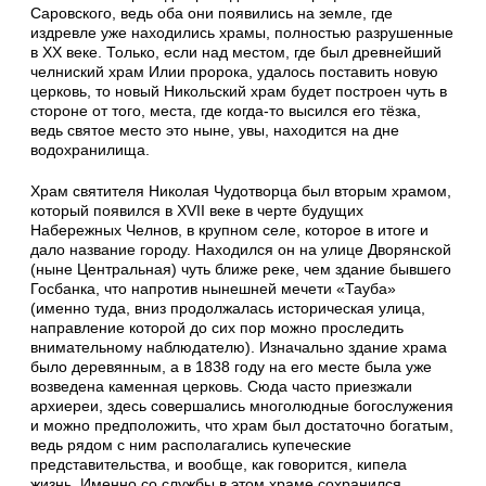
Саровского, ведь оба они появились на земле, где
издревле уже находились храмы, полностью разрушенные
в XX веке. Только, если над местом, где был древнейший
челниский храм Илии пророка, удалось поставить новую
церковь, то новый Никольский храм будет построен чуть в
стороне от того, места, где когда-то высился его тёзка,
ведь святое место это ныне, увы, находится на дне
водохранилища.
Храм святителя Николая Чудотворца был вторым храмом,
который появился в XVII веке в черте будущих
Набережных Челнов, в крупном селе, которое в итоге и
дало название городу. Находился он на улице Дворянской
(ныне Центральная) чуть ближе реке, чем здание бывшего
Госбанка, что напротив нынешней мечети «Тауба»
(именно туда, вниз продолжалась историческая улица,
направление которой до сих пор можно проследить
внимательному наблюдателю). Изначально здание храма
было деревянным, а в 1838 году на его месте была уже
возведена каменная церковь. Сюда часто приезжали
архиереи, здесь совершались многолюдные богослужения
и можно предположить, что храм был достаточно богатым,
ведь рядом с ним располагались купеческие
представительства, и вообще, как говорится, кипела
жизнь. Именно со службы в этом храме сохранился