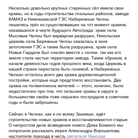
Несколько довольно крупных старинных сёл имели свои
храмы, но в годы строительства спальных районов, завода
КАМАЗ и Нижнекамской ГЭС Набережные Челны
лишились трёх из существовавших на тот момент храмов,
оказавшихся в черте будущего Автограда: храм села
Мысовые Челны был варварски разрушен, Никольская
церковь села Бережные Челны оказалась в зоне
затопления ГЭС и также была разрушена, храм села
Новые Гардали был снесён вместе с селом, так как его
земля стала частью территории завода. Таким образом, в
начале девяностых годов прошлого века, когда Церковь в
нашей стране перестала быть гонимой, в Набережных
Челнах осталось всего два храма дореволюционной
постройки, которые ещё предстояло восстановить. Два
храма на полмиллиона жителей — этого, конечно, было
недостаточно при том, что сельские храмы в округе в
большинстве своём тоже серьезно пострадали в советские
годы и были заброшены.
Сейчас в Челнах, как и по всему Закамью, идёт
строительство новых храмов и восстанавливаются старые.
О непростом деле возведения нового Дома Божиего мы
попросили рассказать иерея Александра Ворошилова,
настоятеля прихода в честь
святителя Николая