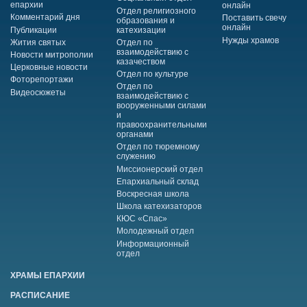
епархии
онлайн
Отдел религиозного
Комментарий дня
Поставить свечу
образования и
онлайн
Публикации
катехизации
Нужды храмов
Жития святых
Отдел по
взаимодействию с
Новости митрополии
казачеством
Церковные новости
Отдел по культуре
Фоторепортажи
Отдел по
Видеосюжеты
взаимодействию с
вооруженными силами
и
правоохранительными
органами
Отдел по тюремному
служению
Миссионерский отдел
Епархиальный склад
Воскресная школа
Школа катехизаторов
КЮС «Спас»
Молодежный отдел
Информационный
отдел
ХРАМЫ ЕПАРХИИ
РАСПИСАНИЕ