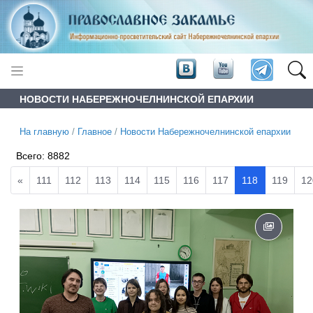
НОВОСТИ НАБЕРЕЖНОЧЕЛНИНСКОЙ ЕПАРХИИ
На главную
/
Главное
/
Новости Набережночелнинской епархии
Всего:
8882
«
111
112
113
114
115
116
117
118
119
12