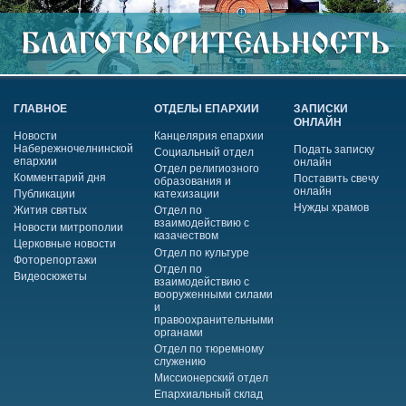
ГЛАВНОЕ
ОТДЕЛЫ ЕПАРХИИ
ЗАПИСКИ
ОНЛАЙН
Новости
Канцелярия епархии
Набережночелнинской
Подать записку
Социальный отдел
епархии
онлайн
Отдел религиозного
Комментарий дня
Поставить свечу
образования и
онлайн
Публикации
катехизации
Нужды храмов
Жития святых
Отдел по
взаимодействию с
Новости митрополии
казачеством
Церковные новости
Отдел по культуре
Фоторепортажи
Отдел по
Видеосюжеты
взаимодействию с
вооруженными силами
и
правоохранительными
органами
Отдел по тюремному
служению
Миссионерский отдел
Епархиальный склад