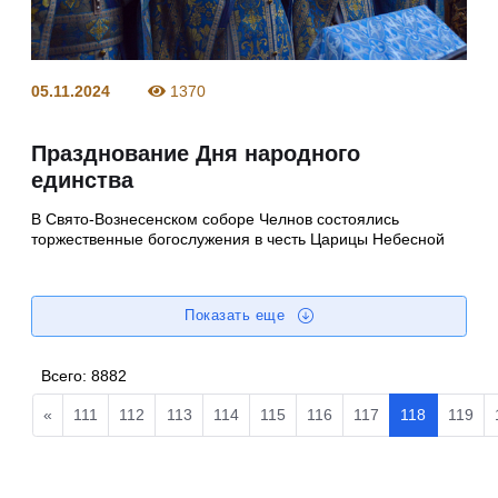
05.11.2024
1370
Празднование Дня народного
единства
В Свято-Вознесенском соборе Челнов состоялись
торжественные богослужения в честь Царицы Небесной
Показать еще
Всего:
8882
«
111
112
113
114
115
116
117
118
119