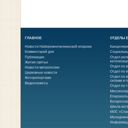
ГЛАВНОЕ
ОТДЕЛЫ 
Новости Набережночелнинской епархии
Канцеляри
Комментарий дня
Социальны
Публикации
Отдел рел
катехизац
Жития святых
Отдел по 
Новости митрополии
Отдел по к
Церковные новости
Отдел по 
Фоторепортажи
силами и 
Видеосюжеты
Отдел по 
Миссионер
Епархиаль
Воскресна
Школа кат
КЮС «Спа
Молодежн
Информац