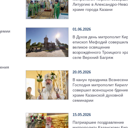
Литургию в Александро-Невс
храме города Казани
01.06.2026
демии
В Духов день митрополит Ки
епископ Мефодий совершил
великое освящение
возрождённого Троицкого хр
селе Верхний Багряж
ления
20.05.2026
В канун праздника Вознесен
Господня митрополит Кирил
совершил всенощное бдение
храме Казанской духовной
семинарии
15.05.2026
Патриаршее поздравление
митрополиту Казанскому Кир