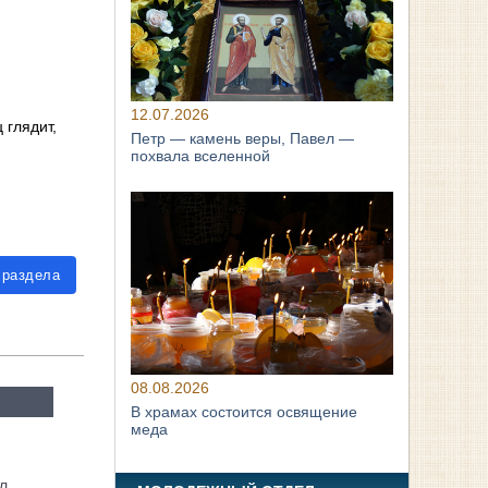
12.07.2026
 глядит,
Петр — камень веры, Павел —
похвала вселенной
 раздела
08.08.2026
В храмах состоится освящение
меда
л