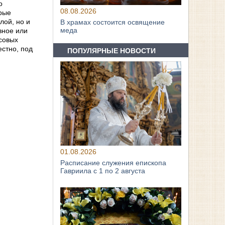
о
08.08.2026
дрые
лой, но и
В храмах состоится освящение
меда
вное или
осовых
естно, под
ПОПУЛЯРНЫЕ НОВОСТИ
01.08.2026
Расписание служения епископа
Гавриила с 1 по 2 августа