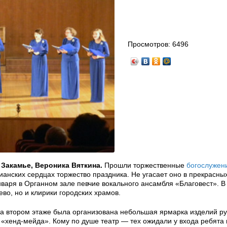
Просмотров:
6496
Закамье, Вероника Вяткина.
Прошли торжественные
богослужен
тианских сердцах торжество праздника. Не угасает оно в прекрасны
варя в Органном зале певчие вокального ансамбля «Благовест». В
во, но и клирики городских храмов.
 На втором этаже была организована небольшая ярмарка изделий р
 «хенд-мейда». Кому по душе театр — тех ожидали у входа ребята 