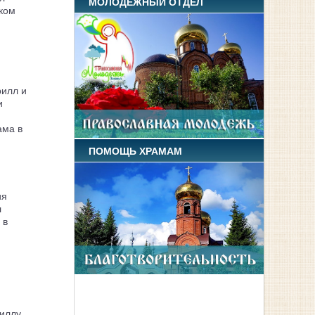
МОЛОДЕЖНЫЙ ОТДЕЛ
ком
рилл и
и
ама в
ПОМОЩЬ ХРАМАМ
ия
л
 в
иллу