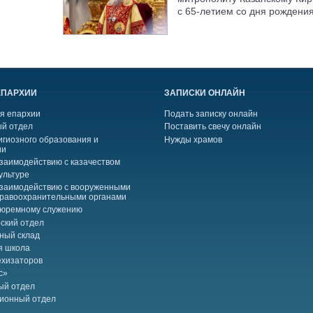
с 65-летием со дня рождени
ЕПАРХИИ
ЗАПИСКИ ОНЛАЙН
я епархии
Подать записку онлайн
й отдел
Поставить свечу онлайн
игиозного образования и
Нужды храмов
ии
взаимодействию с казачеством
ультуре
взаимодействию с вооруженными
правоохранительными органами
тюремному служению
ский отдел
ный склад
я школа
ехизаторов
с»
ый отдел
ионный отдел