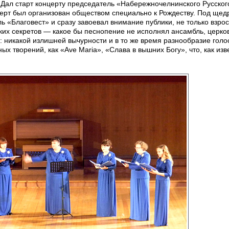
 Дал старт концерту председатель «Набережночелнинского Русског
церт был организован обществом специально к Рождеству. Под ще
 «Благовест» и сразу завоевал внимание публики, не только взрос
аких секретов — какое бы песнопение не исполнял ансамбль, церко
: никакой излишней вычурности и в то же время разнообразие гол
ных творений, как «Ave Maria», «Слава в вышних Богу», что, как изв