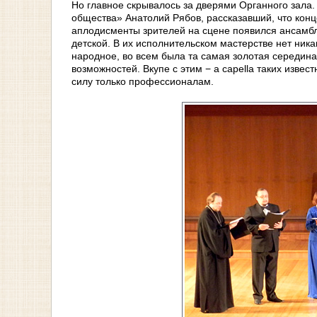
Но главное скрывалось за дверями Органного зала.
общества» Анатолий Рябов, рассказавший, что кон
аплодисменты зрителей на сцене появился ансамбль
детской. В их исполнительском мастерстве нет ник
народное, во всем была та самая золотая середина
возможностей. Вкупе с этим − a capella таких извест
силу только профессионалам.