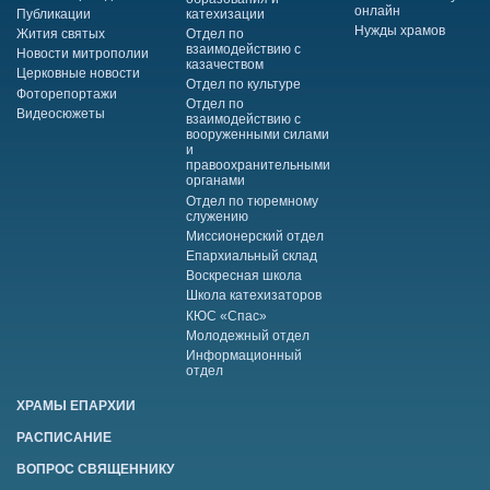
онлайн
Публикации
катехизации
Нужды храмов
Жития святых
Отдел по
взаимодействию с
Новости митрополии
казачеством
Церковные новости
Отдел по культуре
Фоторепортажи
Отдел по
Видеосюжеты
взаимодействию с
вооруженными силами
и
правоохранительными
органами
Отдел по тюремному
служению
Миссионерский отдел
Епархиальный склад
Воскресная школа
Школа катехизаторов
КЮС «Спас»
Молодежный отдел
Информационный
отдел
ХРАМЫ ЕПАРХИИ
РАСПИСАНИЕ
ВОПРОС СВЯЩЕННИКУ