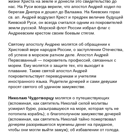
жизни Христа на земле и донесли это свидетельство до
нас. На Руси всегда верили, что апостол Андрей ходил по
берегам Днепра и дошел до Валаама. На Киевских горах
св. ап. Андрей водрузил Крест и предрек величие будущей
Киевской Руси, он всегда считался одним из покровителей
земли русской. Морской флот России избрал флаг с
Андреевским крестом своим боевым стягом.
Святому апостолу Андрею молятся об обращении к
Христовой вере народов России, о заступлении Отечества,
об успехе в морском ратном деле. Апостол Андрей
Первозванный — покровитель профессий, связанных с
морем. Ему молятся о защите тех, кто выходит в
плавание. Также святой апостол Андрей
покровительствует переводчикам и учителям
иностранного языка. Родители дочерей и сами девушки
просят святого об удачном замужестве.
Николаю Чудотворцу
молятся о путешествующих
(вспоминая, как святитель Николай силой молитвы
усмирил бурю, разыгравшуюся на море, которая чуть не
потопила корабль); о благополучном замужестве дочерей
(вспоминая, как святитель Николай тайно пожертвовал
дочерям разорившегося мужчины денег на приданое,
чтобы они могли выйти замуж); об избавлении от голода.