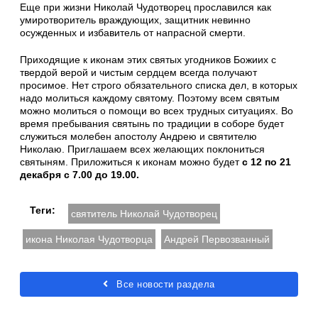
Еще при жизни Николай Чудотворец прославился как
умиротворитель враждующих, защитник невинно
осужденных и избавитель от напрасной смерти.
Приходящие к иконам этих святых угодников Божиих с
твердой верой и чистым сердцем всегда получают
просимое. Нет строго обязательного списка дел, в которых
надо молиться каждому святому. Поэтому всем святым
можно молиться о помощи во всех трудных ситуациях. Во
время пребывания святынь по традиции в соборе будет
служиться молебен апостолу Андрею и святителю
Николаю. Приглашаем всех желающих поклониться
святыням. Приложиться к иконам можно будет
с 12 по 21
декабря с 7.00 до 19.00.
Теги:
святитель Николай Чудотворец
икона Николая Чудотворца
Андрей Первозванный
Все новости раздела