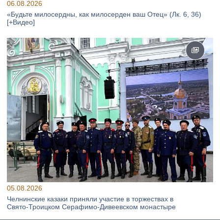
06.08.2026
«Будьте милосердны, как милосерден ваш Отец» (Лк. 6, 36)
[+Видео]
05.08.2026
Челнинские казаки приняли участие в торжествах в
Свято‑Троицком Серафимо‑Дивеевском монастыре