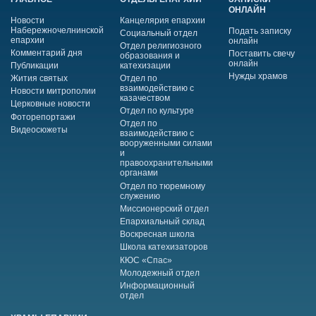
ОНЛАЙН
Новости
Канцелярия епархии
Набережночелнинской
Подать записку
Социальный отдел
епархии
онлайн
Отдел религиозного
Комментарий дня
Поставить свечу
образования и
онлайн
Публикации
катехизации
Нужды храмов
Жития святых
Отдел по
взаимодействию с
Новости митрополии
казачеством
Церковные новости
Отдел по культуре
Фоторепортажи
Отдел по
Видеосюжеты
взаимодействию с
вооруженными силами
и
правоохранительными
органами
Отдел по тюремному
служению
Миссионерский отдел
Епархиальный склад
Воскресная школа
Школа катехизаторов
КЮС «Спас»
Молодежный отдел
Информационный
отдел