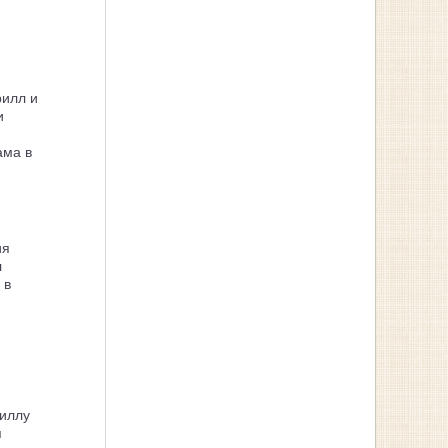
рилл и
и
ама в
ия
л
 в
иллу
я