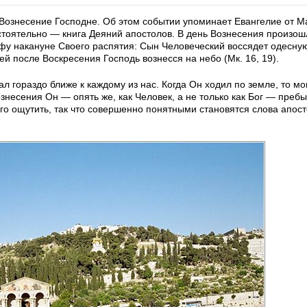
 Вознесение Господне. Об этом событии упоминает Евангелие от М
стоятельно — книга Деяний апостолов. В день Вознесения произошл
у накануне Своего распятия: Сын Человеческий воссядет одесну
ней после Воскресения Господь вознесся на небо (Мк. 16, 19).
ал гораздо ближе к каждому из нас. Когда Он ходил по земле, то м
знесения Он — опять же, как Человек, а не только как Бог — пребы
го ощутить, так что совершенно понятными становятся слова апос