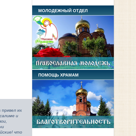
МОЛОДЕЖНЫЙ ОТДЕЛ
ПОМОЩЬ ХРАМАМ
м привел их
усалиме и
вои,
ни
ейские! что