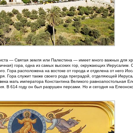
риста — Святая земля или Палестина — имеет много важных для х
ичная) гора, одна из самых высоких гор, окружающих Иерусалим. 
го. Гора расположена на востоке от города и отделена от него Ио
ря. Гора служит также своего рода преградой, отделяющей Иеруса
 века мать императора Константина Великого равноапостольная Е
ия. В 614 году он был разрушен персами. Но и сегодня на Елеонск