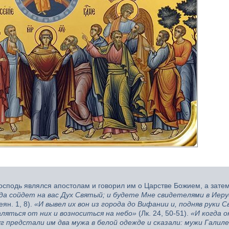
осподь являлся апостолам и говорил им о Царстве Божием, а зате
гда сойдет на вас Дух Святый; и будете Мне свидетелями в Иер
еян. 1, 8).
«И вывел их вон из города до Вифании и, подняв руки С
аляться от них и возноситься на небо»
(Лк. 24, 50-51).
«И когда о
уг предстали им два мужа в белой одежде и сказали: мужи Галил