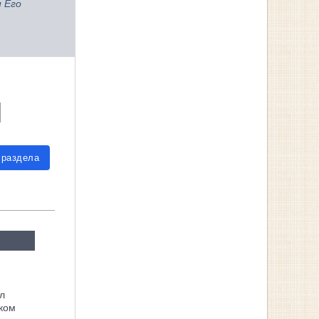
и Его
 раздела
л
ком