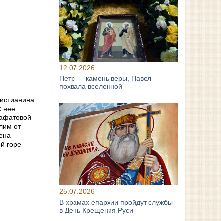
12.07.2026
Петр — камень веры, Павел —
похвала вселенной
ристианина
С нее
сафатовой
лим от
лена
ой горе
25.07.2026
В храмах епархии пройдут службы
в День Крещения Руси