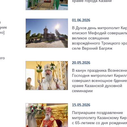
храме города Казани
01.06.2026
л
дник
В Духов день митрополит Ки
ео]
епископ Мефодий совершил
великое освящение
возрождённого Троицкого хр
селе Верхний Багряж
ого
20.05.2026
В канун праздника Вознесен
Господня митрополит Кирил
совершил всенощное бдение
храме Казанской духовной
семинарии
15.05.2026
Патриаршее поздравление
митрополиту Казанскому Кир
с 65-летием со дня рождени