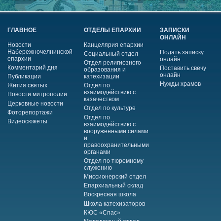
ГЛАВНОЕ
ОТДЕЛЫ ЕПАРХИИ
ЗАПИСКИ
ОНЛАЙН
Новости
Канцелярия епархии
Набережночелнинской
Подать записку
Социальный отдел
епархии
онлайн
Отдел религиозного
Комментарий дня
Поставить свечу
образования и
онлайн
Публикации
катехизации
Нужды храмов
Жития святых
Отдел по
взаимодействию с
Новости митрополии
казачеством
Церковные новости
Отдел по культуре
Фоторепортажи
Отдел по
Видеосюжеты
взаимодействию с
вооруженными силами
и
правоохранительными
органами
Отдел по тюремному
служению
Миссионерский отдел
Епархиальный склад
Воскресная школа
Школа катехизаторов
КЮС «Спас»