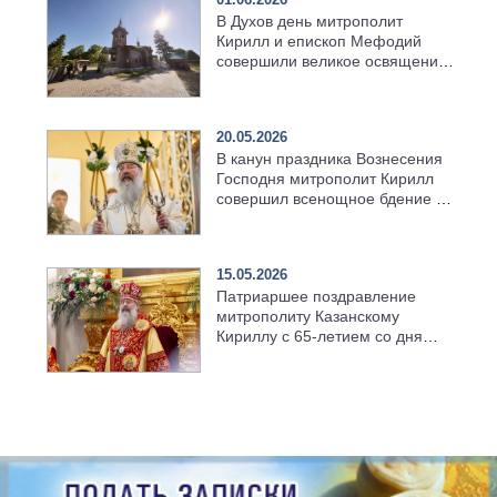
В Духов день митрополит
Кирилл и епископ Мефодий
совершили великое освящение
возрождённого Троицкого
храма в селе Верхний Багряж
20.05.2026
В канун праздника Вознесения
Господня митрополит Кирилл
совершил всенощное бдение в
храме Казанской духовной
семинарии
15.05.2026
Патриаршее поздравление
митрополиту Казанскому
Кириллу с 65-летием со дня
рождения