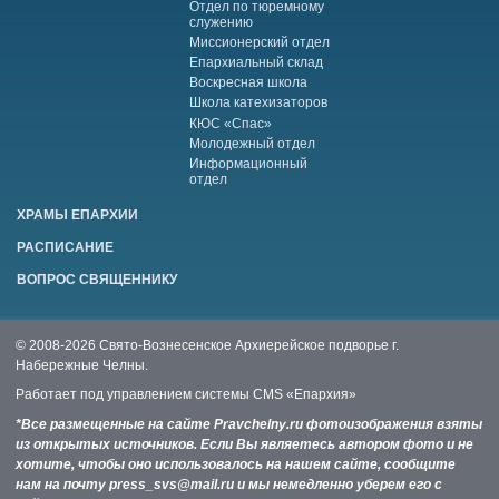
Отдел по тюремному
служению
Миссионерский отдел
Епархиальный склад
Воскресная школа
Школа катехизаторов
КЮС «Спас»
Молодежный отдел
Информационный
отдел
ХРАМЫ ЕПАРХИИ
РАСПИСАНИЕ
ВОПРОС СВЯЩЕННИКУ
© 2008-2026 Свято-Вознесенское Архиерейское подворье г.
Набережные Челны.
Работает под управлением системы
CMS «Епархия»
*Все размещенные на сайте Pravchelny.ru фотоизображения взяты
из открытых источников. Если Вы являетесь автором фото и не
хотите, чтобы оно использовалось на нашем сайте, сообщите
нам на почту press_svs@mail.ru и мы немедленно уберем его с