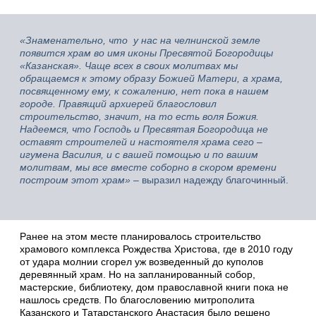
«Знаменательно, что у нас на челнинской земле
появится храм во имя иконы Пресвятой Богородицы
«Казанская». Чаще всех в своих молитвах мы
обращаемся к этому образу Божией Матери, а храма,
посвященному ему, к сожалению, нет пока в нашем
городе. Правящий архиерей благословил
строительство, значит, на то есть воля Божия.
Надеемся, что Господь и Пресвятая Богородица не
оставят строителей и настоятеля храма сего –
игумена Василия, и с вашей помощью и по вашим
молитвам, мы все вместе соборно в скором времени
построим этот храм»
– выразил надежду благочинный.
Ранее на этом месте планировалось строительство
храмового комплекса Рождества Христова, где в 2010 году
от удара молнии сгорел уж возведенный до куполов
деревянный храм. Но на запланированный собор,
мастерские, библиотеку, дом православной книги пока не
нашлось средств. По благословению митрополита
Казанского и Татарстанского Анастасия было решено