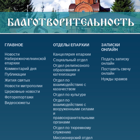
ГЛАВНОЕ
ОТДЕЛЫ ЕПАРХИИ
ЗАПИСКИ
ОНЛАЙН
Новости
Канцелярия епархии
Набережночелнинской
Подать записку
Социальный отдел
епархии
онлайн
Отдел религиозного
Комментарий дня
Поставить свечу
образования и
онлайн
Публикации
катехизации
Нужды храмов
Жития святых
Отдел по
взаимодействию с
Новости митрополии
казачеством
Церковные новости
Отдел по культуре
Фоторепортажи
Отдел по
Видеосюжеты
взаимодействию с
вооруженными силами
и
правоохранительными
органами
Отдел по тюремному
служению
Миссионерский отдел