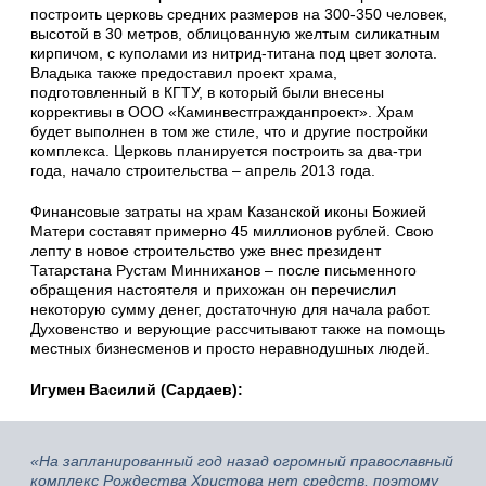
построить церковь средних размеров на 300-350 человек,
высотой в 30 метров, облицованную желтым силикатным
кирпичом, с куполами из нитрид-титана под цвет золота.
Владыка также предоставил проект храма,
подготовленный в КГТУ, в который были внесены
коррективы в ООО «Каминвестгражданпроект». Храм
будет выполнен в том же стиле, что и другие постройки
комплекса. Церковь планируется построить за два-три
года, начало строительства – апрель 2013 года.
Финансовые затраты на храм Казанской иконы Божией
Матери составят примерно 45 миллионов рублей. Свою
лепту в новое строительство уже внес президент
Татарстана Рустам Минниханов – после письменного
обращения настоятеля и прихожан он перечислил
некоторую сумму денег, достаточную для начала работ.
Духовенство и верующие рассчитывают также на помощь
местных бизнесменов и просто неравнодушных людей.
Игумен Василий (Сардаев):
«На запланированный год назад огромный православный
комплекс Рождества Христова нет средств, поэтому