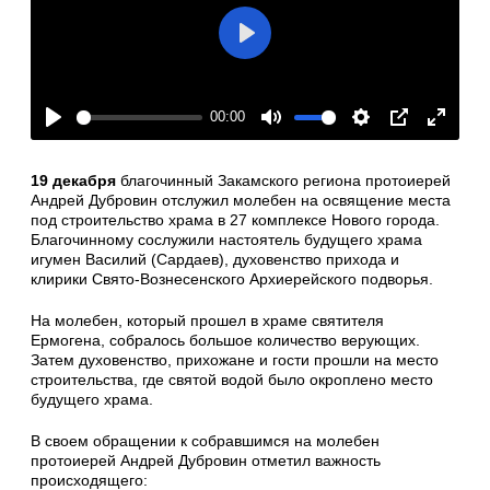
Play
00:00
Play
Mute
Settings
PIP
Enter
fullscre
19 декабря
благочинный Закамского региона протоиерей
Андрей Дубровин отслужил молебен на освящение места
под строительство храма в 27 комплексе Нового города.
Благочинному сослужили настоятель будущего храма
игумен Василий (Сардаев), духовенство прихода и
клирики Свято-Вознесенского Архиерейского подворья.
На молебен, который прошел в храме святителя
Ермогена, собралось большое количество верующих.
Затем духовенство, прихожане и гости прошли на место
строительства, где святой водой было окроплено место
будущего храма.
В своем обращении к собравшимся на молебен
протоиерей Андрей Дубровин отметил важность
происходящего: