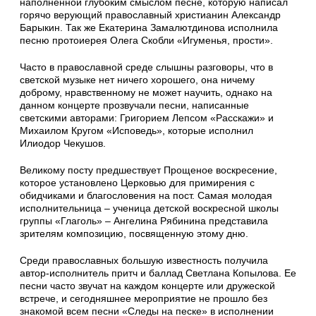
наполненной глубоким смыслом песне, которую написал
горячо верующий православный христианин Александр
Барыкин. Так же Екатерина Замалютдинова исполнила
песню протоиерея Олега Скобли «Игуменья, прости».
Часто в православной среде слышны разговоры, что в
светской музыке нет ничего хорошего, она ничему
доброму, нравственному не может научить, однако на
данном концерте прозвучали песни, написанные
светскими авторами: Григорием Лепсом «Расскажи» и
Михаилом Кругом «Исповедь», которые исполнил
Илиодор Чекушов.
Великому посту предшествует Прощеное воскресение,
которое установлено Церковью для примирения с
обидчиками и благословения на пост. Самая молодая
исполнительница – ученица детской воскресной школы
группы «Глаголь» – Ангелина Рябинина представила
зрителям композицию, посвященную этому дню.
Среди православных большую известность получила
автор-исполнитель притч и баллад Светлана Копылова. Ее
песни часто звучат на каждом концерте или дружеской
встрече, и сегодняшнее мероприятие не прошло без
знакомой всем песни «Следы на песке» в исполнении