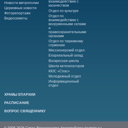
взаимодействию с
Новости митрополии
казачеством
Церковные новости
Отдел по культуре
Фоторепортажи
Отдел по
Видеосюжеты
взаимодействию с
вооруженными силами
и
правоохранительными
органами
Отдел по тюремному
служению
Миссионерский отдел
Епархиальный склад
Воскресная школа
Школа катехизаторов
КЮС «Спас»
Молодежный отдел
Информационный
отдел
ХРАМЫ ЕПАРХИИ
РАСПИСАНИЕ
ВОПРОС СВЯЩЕННИКУ