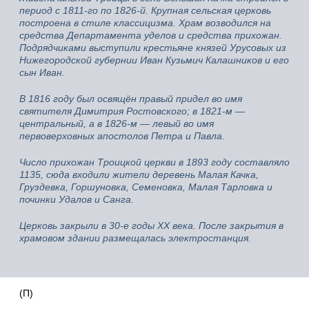
период с 1811-го по 1826-й. Крупная сельская церковь
построена в стиле классицизма. Храм возводился на
средства Департамента уделов и средства прихожан.
Подрядчиками выступили крестьяне князей Урусовых из
Нижегородской губернии Иван Кузьмич Калашников и его
сын Иван.
В 1816 году был освящён правый придел во имя
святителя Димитрия Ростовского; в 1821-м —
центральный, а в 1826-м — левый во имя
первоверховных апостолов Петра и Павла.
Число прихожан Троицкой церкви в 1893 году составляло
1135, сюда входили жители деревень Малая Качка,
Груздевка, Горшуновка, Семеновка, Малая Тарловка и
починки Удалов и Санга.
Церковь закрыли в 30-е годы XX века. После закрытия в
храмовом здании размещалась электростанция.
(П)