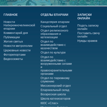
ГЛАВНОЕ
ОТДЕЛЫ ЕПАРХИИ
ЗАПИСКИ
ОНЛАЙН
Новости
Канцелярия епархии
Набережночелнинской
Подать записку
Социальный отдел
епархии
онлайн
Отдел религиозного
Комментарий дня
Поставить свечу
образования и
онлайн
Публикации
катехизации
Нужды храмов
Жития святых
Отдел по
взаимодействию с
Новости митрополии
казачеством
Церковные новости
Отдел по культуре
Фоторепортажи
Отдел по
Видеосюжеты
взаимодействию с
вооруженными силами
и
правоохранительными
органами
Отдел по тюремному
служению
Миссионерский отдел
Епархиальный склад
Воскресная школа
Школа катехизаторов
КЮС «Спас»