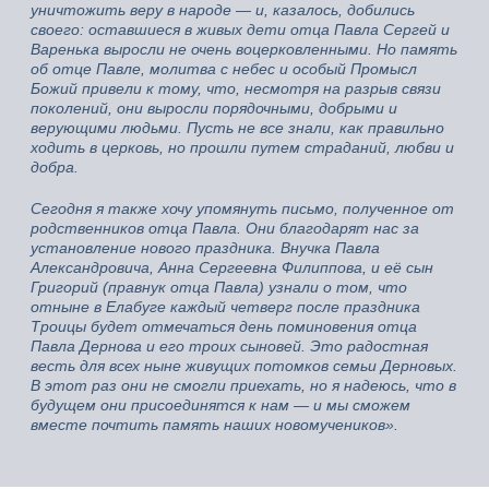
уничтожить веру в народе — и, казалось, добились
своего: оставшиеся в живых дети отца Павла Сергей и
Варенька выросли не очень воцерковленными. Но память
об отце Павле, молитва с небес и особый Промысл
Божий привели к тому, что, несмотря на разрыв связи
поколений, они выросли порядочными, добрыми и
верующими людьми. Пусть не все знали, как правильно
ходить в церковь, но прошли путем страданий, любви и
добра.
Сегодня я также хочу упомянуть письмо, полученное от
родственников отца Павла. Они благодарят нас за
установление нового праздника. Внучка Павла
Александровича, Анна Сергеевна Филиппова, и её сын
Григорий (правнук отца Павла) узнали о том, что
отныне в Елабуге каждый четверг после праздника
Троицы будет отмечаться день поминовения отца
Павла Дернова и его троих сыновей. Это радостная
весть для всех ныне живущих потомков семьи Дерновых.
В этот раз они не смогли приехать, но я надеюсь, что в
будущем они присоединятся к нам — и мы сможем
вместе почтить память наших новомучеников».