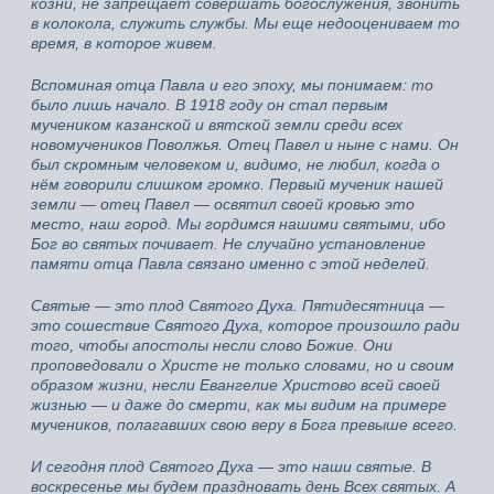
козни, не запрещает совершать богослужения, звонить
в колокола, служить службы. Мы еще недооцениваем то
время, в которое живем.
Вспоминая отца Павла и его эпоху, мы понимаем: то
было лишь начало. В 1918 году он стал первым
мучеником казанской и вятской земли среди всех
новомучеников Поволжья. Отец Павел и ныне с нами. Он
был скромным человеком и, видимо, не любил, когда о
нём говорили слишком громко. Первый мученик нашей
земли — отец Павел — освятил своей кровью это
место, наш город. Мы гордимся нашими святыми, ибо
Бог во святых почивает. Не случайно установление
памяти отца Павла связано именно с этой неделей.
Святые — это плод Святого Духа. Пятидесятница —
это сошествие Святого Духа, которое произошло ради
того, чтобы апостолы несли слово Божие. Они
проповедовали о Христе не только словами, но и своим
образом жизни, несли Евангелие Христово всей своей
жизнью — и даже до смерти, как мы видим на примере
мучеников, полагавших свою веру в Бога превыше всего.
И сегодня плод Святого Духа — это наши святые. В
воскресенье мы будем праздновать день Всех святых. А