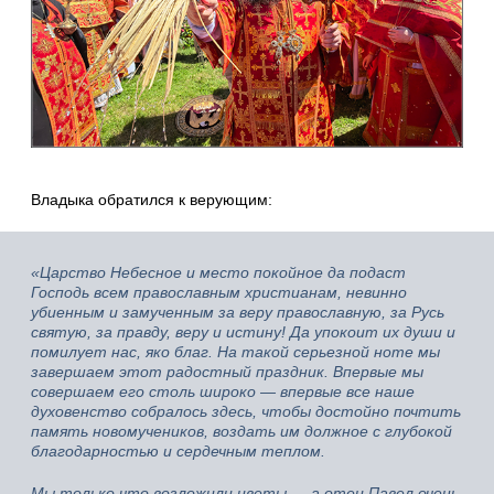
Владыка обратился к верующим:
«Царство Небесное и место покойное да подаст
Господь всем православным христианам, невинно
убиенным и замученным за веру православную, за Русь
святую, за правду, веру и истину! Да упокоит их души и
помилует нас, яко благ. На такой серьезной ноте мы
завершаем этот радостный праздник. Впервые мы
совершаем его столь широко — впервые все наше
духовенство собралось здесь, чтобы достойно почтить
память новомучеников, воздать им должное с глубокой
благодарностью и сердечным теплом.
Мы только что возложили цветы — а отец Павел очень