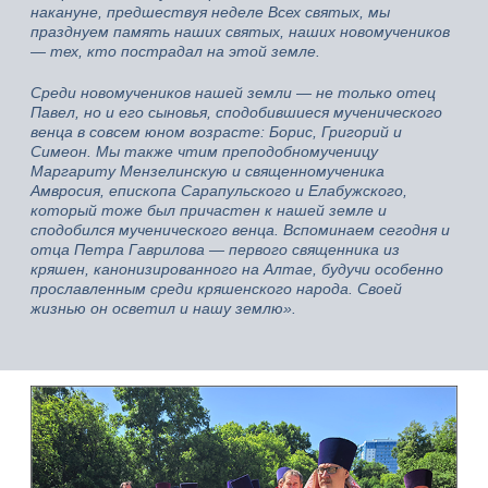
накануне, предшествуя неделе Всех святых, мы
празднуем память наших святых, наших новомучеников
— тех, кто пострадал на этой земле.
Среди новомучеников нашей земли — не только отец
Павел, но и его сыновья, сподобившиеся мученического
венца в совсем юном возрасте: Борис, Григорий и
Симеон. Мы также чтим преподобномученицу
Маргариту Мензелинскую и священномученика
Амвросия, епископа Сарапульского и Елабужского,
который тоже был причастен к нашей земле и
сподобился мученического венца. Вспоминаем сегодня и
отца Петра Гаврилова — первого священника из
кряшен, канонизированного на Алтае, будучи особенно
прославленным среди кряшенского народа. Своей
жизнью он осветил и нашу землю».