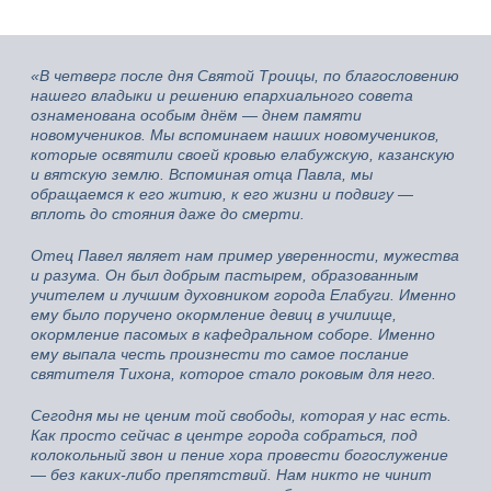
«В четверг после дня Святой Троицы, по благословению
нашего владыки и решению епархиального совета
ознаменована особым днём — днем памяти
новомучеников. Мы вспоминаем наших новомучеников,
которые освятили своей кровью елабужскую, казанскую
и вятскую землю. Вспоминая отца Павла, мы
обращаемся к его житию, к его жизни и подвигу —
вплоть до стояния даже до смерти.
Отец Павел являет нам пример уверенности, мужества
и разума. Он был добрым пастырем, образованным
учителем и лучшим духовником города Елабуги. Именно
ему было поручено окормление девиц в училище,
окормление пасомых в кафедральном соборе. Именно
ему выпала честь произнести то самое послание
святителя Тихона, которое стало роковым для него.
Сегодня мы не ценим той свободы, которая у нас есть.
Как просто сейчас в центре города собраться, под
колокольный звон и пение хора провести богослужение
— без каких‑либо препятствий. Нам никто не чинит