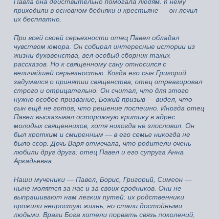
Павла она действительно помогала людям. К нему
приходили в основном бедняки и крестьяне — он лечил
их бесплатно.
При всей своей серьезности отец Павел обладал
чувством юмора. Он собирал интересные истории из
жизни духовенства, вел особый сборник таких
рассказов. Но к священному сану относился с
величайшей серьезностью. Когда его сын Григорий
задумался о принятии священства, отец отреагировал
строго и отрицательно. Он считал, что для этого
нужно особое призвание, Божий призыв — видел, что
сын ещё не готов, что решение поспешно. Иногда отец
Павел высказывал осторожную критику в адрес
молодых священников, хотя никогда не злословил. Он
был кротким и смиренным — в его семье никогда не
было ссор. Дочь Варя отмечала, что родители очень
любили друг друга: отец Павел и его супруга Анна
Аркадьевна.
Наши мученики — Павел, Борис, Григорий, Симеон —
ныне молятся за нас и за своих сродников. Они не
выпрашивают нам легких путей: их родственники
прожили непростую жизнь, но стали достойными
людьми. Враги Бога хотели порвать связь поколений,