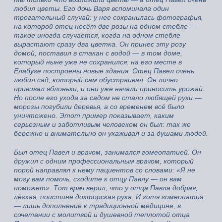
любил цветы. Его дочь Варя вспоминала один
трогательный случай: у нее сохранилась фотография,
на которой отец несёт две розы на одном стебле —
такое иногда случается, когда на одном стебле
вырастают сразу два цветка. Он принес эту розу
домой, поставил в стакан с водой — в том доме,
который ныне уже не сохранился: на его месте в
Елабуге построены новые здания. Отец Павел очень
любил сад, который сам обустраивал. Он лично
прививал яблоньки, и они уже начали приносить урожай.
Но после его ухода за садом не стало любящей руки —
морозы погубили деревья, а со временем всё было
уничтожено. Этот пример показывает, каким
серьезным и заботливым человеком он был: так же
бережно и внимательно он ухаживал и за душами людей.
Был отец Павел и врачом, занимался гомеопатией. Он
дружил с одним профессиональным врачом, который
порой направлял к нему пациентов со словами: «Я не
могу вам помочь, сходите к отцу Павлу — он вам
поможет». Тот врач верил, что у отца Павла добрая,
лёгкая, поистине докторская рука. И хотя гомеопатия
— лишь дополнение к традиционной медицине, в
сочетании с молитвой и душевной теплотой отца