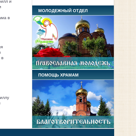
рилл и
и
МОЛОДЕЖНЫЙ ОТДЕЛ
ама в
ия
л
 в
ПОМОЩЬ ХРАМАМ
иллу
я