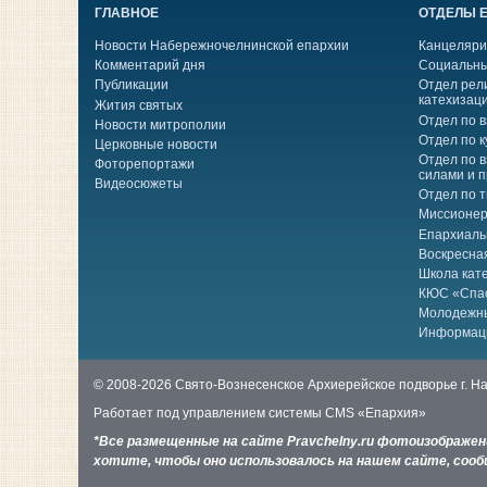
ГЛАВНОЕ
ОТДЕЛЫ 
Новости Набережночелнинской епархии
Канцеляри
Комментарий дня
Социальны
Публикации
Отдел рел
катехизац
Жития святых
Отдел по 
Новости митрополии
Отдел по к
Церковные новости
Отдел по 
Фоторепортажи
силами и 
Видеосюжеты
Отдел по 
Миссионер
Епархиаль
Воскресна
Школа кат
КЮС «Спа
Молодежн
Информац
© 2008-2026 Свято-Вознесенское Архиерейское подворье г. 
Работает под управлением системы
CMS «Епархия»
*Все размещенные на сайте Pravchelny.ru фотоизображе
хотите, чтобы оно использовалось на нашем сайте, сообщ