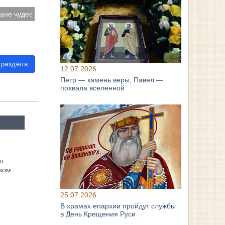
ране чудес
 раздела
12.07.2026
Петр — камень веры, Павел —
похвала вселенной
л
ком
25.07.2026
В храмах епархии пройдут службы
в День Крещения Руси