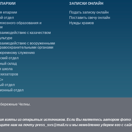
ЕПАРХИИ
ЗАПИСКИ ОНЛАЙН
я епархии
Подать записку онлайн
й отдел
Поставить свечу онлайн
игиозного образования и
Нужды храмов
ии
взаимодействию с казачеством
ультуре
взаимодействию с вооруженными
правоохранительными органами
тюремному служению
ский отдел
ный склад
я школа
ехизаторов
с»
ый отдел
ионный отдел
Набережные Челны.
ния взяты из открытых источников. Если Вы являетесь автором фото 
ите нам на почту press_svs@mail.ru и мы немедленно уберем его с сай