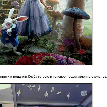
нники и педагоги Клуба готовили теневое представление около год