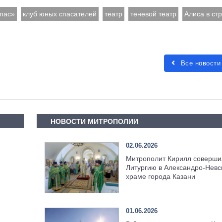
пас»
клуб юных спасателей
театр
теневой театр
Алиса в ст
Все новости
НОВОСТИ МИТРОПОЛИИ
02.06.2026
Митрополит Кирилл соверши
Литургию в Александро-Невс
храме города Казани
01.06.2026