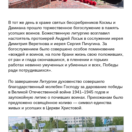
В тот же день в храме святых бессребреников Космы и
Дамиана прошло торжественное богослужение в память
усопших воинов. Божественную литургию возглавил
настоятель протоиерей Андрей Лосык в сослужении иерея
Димитрия Веретнова и иерея Сергия Пичугина. За
богослужением было совершено особое поминовение
«вождей и воинов, на поле брани жизнь свою положивших,
от ран и глада скончавшихся, в пленении и горьких
работах невинно умученных и убиенных и всех, Победы
ради потрудившихся».
По завершении Литургии духовенство совершило
благодарственный молебен Господу за дарование победы
в Великой Отечественной войне 1941–1945 годов и
заупокойную литию о почивших воинах. Прихожанам было
предложено освящённое коливо — символ единства
живых и усопших в Церкви Христовой.