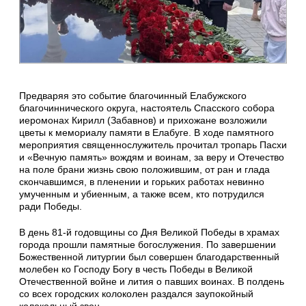
Предваряя это событие благочинный Елабужского
благочиннического округа, настоятель Спасского собора
иеромонах Кирилл (Забавнов) и прихожане возложили
цветы к мемориалу памяти в Елабуге. В ходе памятного
мероприятия священнослужитель прочитал тропарь Пасхи
и «Вечную память» вождям и воинам, за веру и Отечество
на поле брани жизнь свою положившим, от ран и глада
скончавшимся, в пленении и горьких работах невинно
умученным и убиенным, а также всем, кто потрудился
ради Победы.
В день 81-й годовщины со Дня Великой Победы в храмах
города прошли памятные богослужения. По завершении
Божественной литургии был совершен благодарственный
молебен ко Господу Богу в честь Победы в Великой
Отечественной войне и лития о павших воинах. В полдень
со всех городских колоколен раздался заупокойный