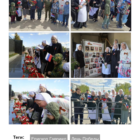
Теги:
Епископ Гавриил
День Победы