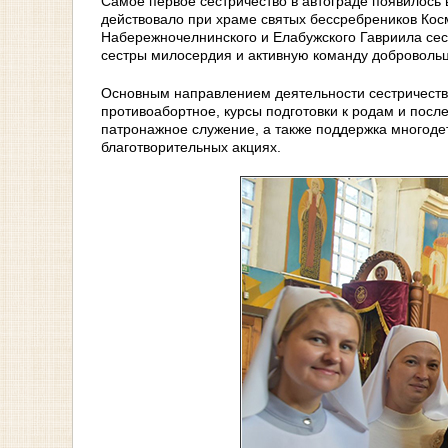
Самое первое сестричество в автограде появилось
действовало при храме святых бессребреников Кос
Набережночелнинского и Елабужского Гавриила сес
сестры милосердия и активную команду добровольц
Основным направлением деятельности сестричества
противоабортное, курсы подготовки к родам и посл
патронажное служение, а также поддержка многоде
благотворительных акциях.