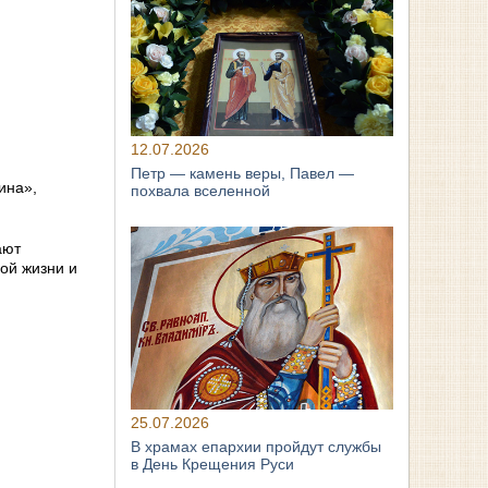
12.07.2026
Петр — камень веры, Павел —
ина»,
похвала вселенной
ают
ой жизни и
25.07.2026
В храмах епархии пройдут службы
в День Крещения Руси