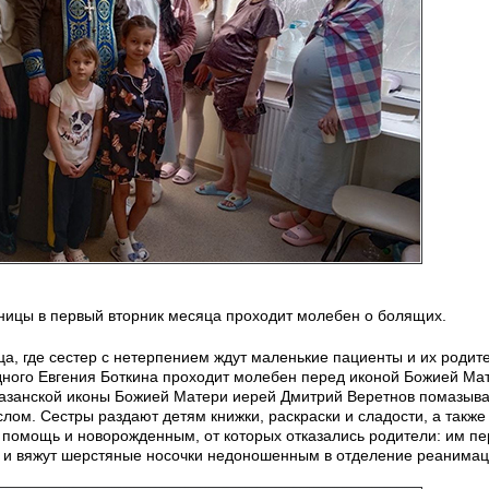
ьницы в первый вторник месяца проходит молебен о болящих.
а, где сестер с нетерпением ждут маленькие пациенты и их родит
едного Евгения Боткина проходит молебен перед иконой Божией Ма
азанской иконы Божией Матери иерей Дмитрий Веретнов помазыва
лом. Сестры раздают детям книжки, раскраски и сладости, а также
я помощь и новорожденным, от которых отказались родители: им п
е и вяжут шерстяные носочки недоношенным в отделение реанимац