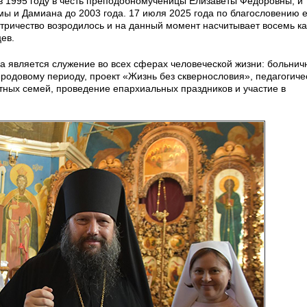
 в 1995 году в честь преподобномученицы Елизаветы Федоровны, и
мы и Дамиана до 2003 года. 17 июля 2025 года по благословению 
тричество возродилось и на данный момент насчитывает восемь ка
ев.
 является служение во всех сферах человеческой жизни: больнич
еродовому периоду, проект «Жизнь без сквернословия», педагогиче
тных семей, проведение епархиальных праздников и участие в