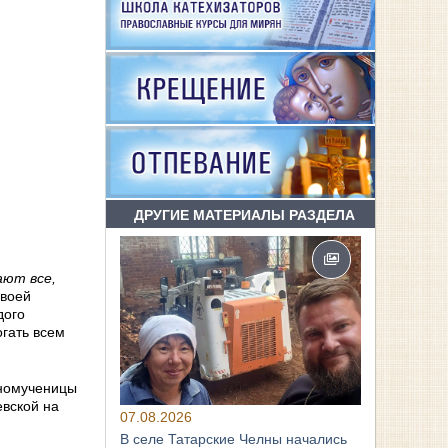
ДРУГИЕ МАТЕРИАЛЫ РАЗДЕЛА
ают все,
Своей
дого
огать всем
бномученицы
евской на
07.08.2026
В селе Татарские Челны начались