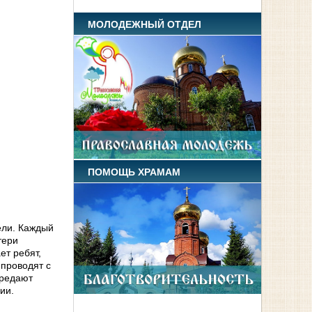
МОЛОДЕЖНЫЙ ОТДЕЛ
ПОМОЩЬ ХРАМАМ
ели. Каждый
тери
ет ребят,
 проводят с
ередают
ии.