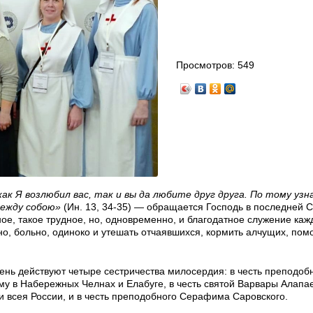
Просмотров:
549
как Я возлюбил вас, так и вы да любите друг друга. По тому узн
между собою»
(Ин. 13, 34-35) — обращается Господь в последней 
вное, такое трудное, но, одновременно, и благодатное служение каж
но, больно, одиноко и утешать отчаявшихся, кормить алчущих, пом
ень действуют четыре сестричества милосердия: в честь преподо
 в Набережных Челнах и Елабуге, в честь святой Варвары Алапа
и всея России, и в честь преподобного Серафима Саровского.