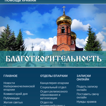
ПОМОЩЬ ХРАМАМ
ГЛАВНОЕ
ОТДЕЛЫ ЕПАРХИИ
ЗАПИСКИ
ОНЛАЙН
Новости
Канцелярия епархии
Набережночелнинской
Подать записку
Социальный отдел
епархии
онлайн
Отдел религиозного
Комментарий дня
Поставить свечу
образования и
онлайн
Публикации
катехизации
Нужды храмов
Жития святых
Отдел по
взаимодействию с