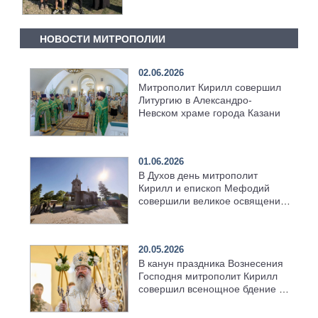
НОВОСТИ МИТРОПОЛИИ
02.06.2026
Митрополит Кирилл совершил
Литургию в Александро-
Невском храме города Казани
01.06.2026
В Духов день митрополит
Кирилл и епископ Мефодий
совершили великое освящение
возрождённого Троицкого
храма в селе Верхний Багряж
20.05.2026
В канун праздника Вознесения
Господня митрополит Кирилл
совершил всенощное бдение в
храме Казанской духовной
семинарии