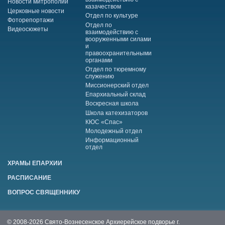
Новости митрополии
казачеством
Церковные новости
Отдел по культуре
Фоторепортажи
Отдел по
Видеосюжеты
взаимодействию с
вооруженными силами
и
правоохранительными
органами
Отдел по тюремному
служению
Миссионерский отдел
Епархиальный склад
Воскресная школа
Школа катехизаторов
КЮС «Спас»
Молодежный отдел
Информационный
отдел
ХРАМЫ ЕПАРХИИ
РАСПИСАНИЕ
ВОПРОС СВЯЩЕННИКУ
© 2008-2026 Свято-Вознесенское Архиерейское подворье г.