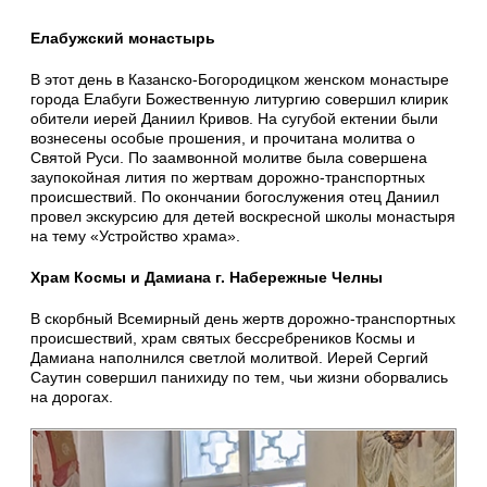
Елабужский монастырь
В этот день в Казанско-Богородицком женском монастыре
города Елабуги Божественную литургию совершил клирик
обители иерей Даниил Кривов. На сугубой ектении были
вознесены особые прошения, и прочитана молитва о
Святой Руси. По заамвонной молитве была совершена
заупокойная лития по жертвам дорожно-транспортных
происшествий. По окончании богослужения отец Даниил
провел экскурсию для детей воскресной школы монастыря
на тему «Устройство храма».
Храм Космы и Дамиана г. Набережные Челны
В скорбный Всемирный день жертв дорожно-транспортных
происшествий, храм святых бессребреников Космы и
Дамиана наполнился светлой молитвой. Иерей Сергий
Саутин совершил панихиду по тем, чьи жизни оборвались
на дорогах.