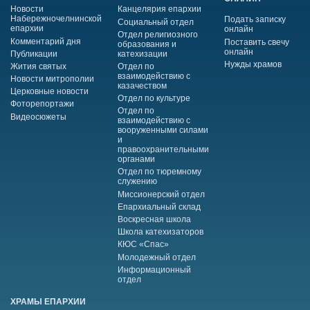
Новости
Канцелярия епархии
Набережночелнинской
Подать записку
Социальный отдел
епархии
онлайн
Отдел религиозного
Комментарий дня
Поставить свечу
образования и
онлайн
Публикации
катехизации
Нужды храмов
Жития святых
Отдел по
взаимодействию с
Новости митрополии
казачеством
Церковные новости
Отдел по культуре
Фоторепортажи
Отдел по
Видеосюжеты
взаимодействию с
вооруженными силами
и
правоохранительными
органами
Отдел по тюремному
служению
Миссионерский отдел
Епархиальный склад
Воскресная школа
Школа катехизаторов
КЮС «Спас»
Молодежный отдел
Информационный
отдел
ХРАМЫ ЕПАРХИИ