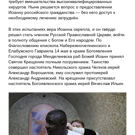
требует вмешательства высококвалифицированных
хирургов. Ныне решается вопрос о предоставлении
Иоанну российского гражданства — без него доступ к
необходимому лечению затруднён.
В этих испытаниях вера Иоанна окрепла, и он твёрдо
решил стать членом Русской Православной Церкви, войти
в полноту общения с Богом и Его народом. По
благословению епископа Набережночелнинского и
Елабужского Гавриила 14 мая в храме Богоявления
Господня города Менделеевска раб Божий Иоанн принял
Святое Крещение полным погружением. Таинство
совершил настоятель Никольского храма Челнов иерей
Александр Ворошилов, ему сослужил протоиерей
Александр Андриевский. На крещении присутствовал
настоятель Богоявленского храма иерей Вячеслав Ильин.