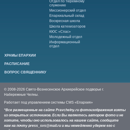
Отдел по тюремному
служению
Миссионерский отдел
Епархиальный склад
Воскресная школа
Школа катехизаторов
КЮС «Спас»
Молодежный отдел
Информационный
отдел
ХРАМЫ ЕПАРХИИ
РАСПИСАНИЕ
ВОПРОС СВЯЩЕННИКУ
© 2008-2026 Свято-Вознесенское Архиерейское подворье г.
Набережные Челны.
Работает под управлением системы
CMS «Епархия»
*Все размещенные на сайте Pravchelny.ru фотоизображения взяты
из открытых источников. Если Вы являетесь автором фото и не
хотите, чтобы оно использовалось на нашем сайте, сообщите
нам на почту press_svs@mail.ru и мы немедленно уберем его с