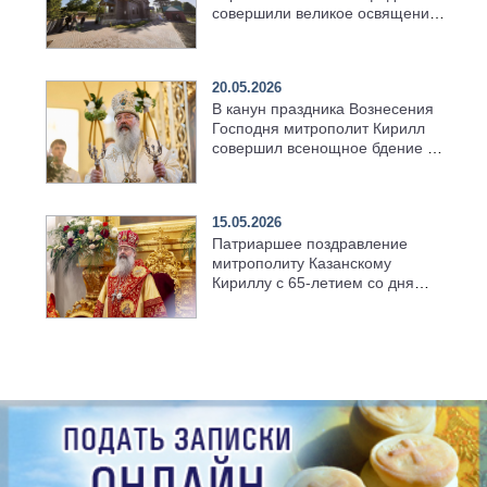
совершили великое освящение
возрождённого Троицкого
храма в селе Верхний Багряж
20.05.2026
В канун праздника Вознесения
Господня митрополит Кирилл
совершил всенощное бдение в
храме Казанской духовной
семинарии
15.05.2026
Патриаршее поздравление
митрополиту Казанскому
Кириллу с 65-летием со дня
рождения