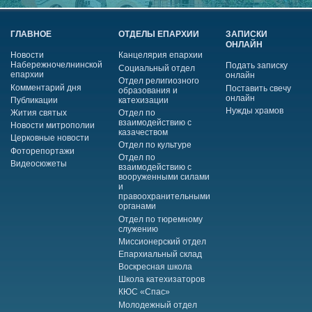
ГЛАВНОЕ
ОТДЕЛЫ ЕПАРХИИ
ЗАПИСКИ
ОНЛАЙН
Новости
Канцелярия епархии
Набережночелнинской
Подать записку
Социальный отдел
епархии
онлайн
Отдел религиозного
Комментарий дня
Поставить свечу
образования и
онлайн
Публикации
катехизации
Нужды храмов
Жития святых
Отдел по
взаимодействию с
Новости митрополии
казачеством
Церковные новости
Отдел по культуре
Фоторепортажи
Отдел по
Видеосюжеты
взаимодействию с
вооруженными силами
и
правоохранительными
органами
Отдел по тюремному
служению
Миссионерский отдел
Епархиальный склад
Воскресная школа
Школа катехизаторов
КЮС «Спас»
Молодежный отдел