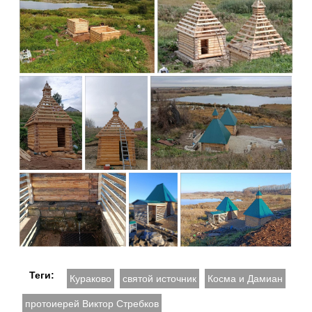
Теги:
Кураково
святой источник
Косма и Дамиан
протоиерей Виктор Стребков