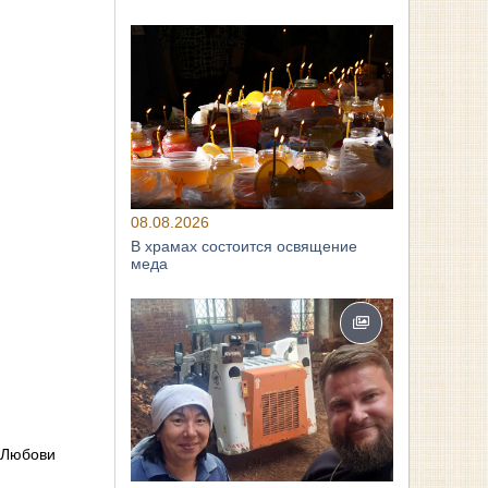
08.08.2026
В храмах состоится освящение
меда
 Любови