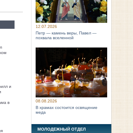
12.07.2026
Петр — камень веры, Павел —
похвала вселенной
л
ком
рилл и
и
08.08.2026
ама в
В храмах состоится освящение
меда
МОЛОДЕЖНЫЙ ОТДЕЛ
ия