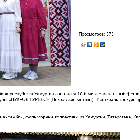
Просмотров:
573
айона республики Удмуртия состоялся 10-й межрегиональный фести
ьтуры «ПУКРОЛ ГУРЬЕС» (Покровские мотивы). Фестиваль-конкурс п
е ансамбли, фольклорные коллективы из Удмуртии, Татарстана, Ки