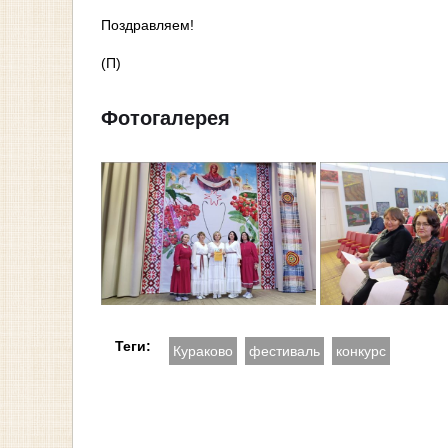
Поздравляем!
(П)
Фотогалерея
Теги:
Кураково
фестиваль
конкурс