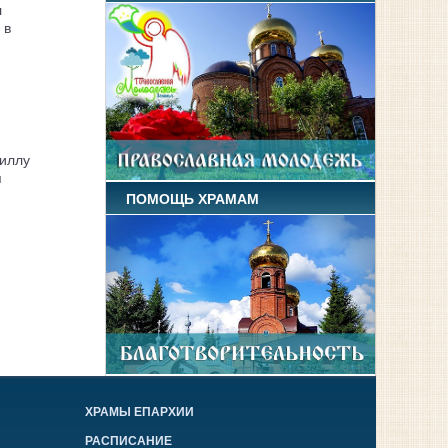
л
 в
иллу
я
ПОМОЩЬ ХРАМАМ
ХРАМЫ ЕПАРХИИ
РАСПИСАНИЕ