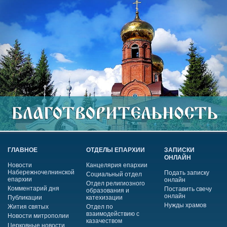
ГЛАВНОЕ
ОТДЕЛЫ ЕПАРХИИ
ЗАПИСКИ
ОНЛАЙН
Новости
Канцелярия епархии
Набережночелнинской
Подать записку
Социальный отдел
епархии
онлайн
Отдел религиозного
Комментарий дня
Поставить свечу
образования и
онлайн
Публикации
катехизации
Нужды храмов
Жития святых
Отдел по
взаимодействию с
Новости митрополии
казачеством
Церковные новости