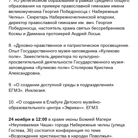
7. «О религиозном образовании в рамках среднего общего
образования на примере православной гимназии имени
великомученика Георгия Победоносца г. Набережные
Челны». Секретарь Набережночелнинской епархии,
директор православной гимназии им. вмч. Георгия
Победоносца, настоятель храма святых бессребреников
Космы и Дамиана протоиерей Андрей Лосык.
8. «Духовно-нравственное и патриотическое просвещение.
Опыт Государственного музея-заповедника «Куликово
поле». Заместитель директора по культурно-
просветительной деятельности Государственного музея-
заповедника «Куликово поле» Столярова Кристина
Александровна.
9. «О создании доступной среды в подразделениях
ЕГМЗ». Инклюзия.
10. «О создании в Елабуге Детского музейно-
образовательного центра «Эврика»». ЕГМЗ.
24 ноября в 12:00
в храме иконы Божией Матери
«Неупиваемая Чаша» города Набережные челны (улица
Гостева, 36) состоится конференция по теме
«Возрождение христианства в народах Поволжья».