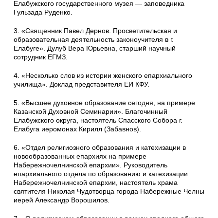
Елабужского государственного музея — заповедника
Гульзада Руденко.
3. «Священник Павел Дернов. Просветительская и
образовательная деятельность законоучителя в г.
Елабуге». Дулуб Вера Юрьевна, старший научный
сотрудник ЕГМЗ.
4. «Несколько слов из истории женского епархиального
училища». Доклад представителя ЕИ КФУ.
5. «Высшее духовное образование сегодня, на примере
Казанской Духовной Семинарии». Благочинный
Елабужского округа, настоятель Спасского Собора г.
Елабуга иеромонах Кирилл (Забавнов).
6. «Отдел религиозного образования и катехизации в
новообразованных епархиях на примере
Набережночелнинской епархии». Руководитель
епархиального отдела по образованию и катехизации
Набережночелнинской епархии, настоятель храма
святителя Николая Чудотворца города Набережные Челны
иерей Александр Ворошилов.