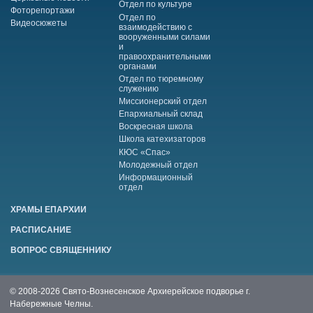
Отдел по культуре
Фоторепортажи
Отдел по
Видеосюжеты
взаимодействию с
вооруженными силами
и
правоохранительными
органами
Отдел по тюремному
служению
Миссионерский отдел
Епархиальный склад
Воскресная школа
Школа катехизаторов
КЮС «Спас»
Молодежный отдел
Информационный
отдел
ХРАМЫ ЕПАРХИИ
РАСПИСАНИЕ
ВОПРОС СВЯЩЕННИКУ
© 2008-2026 Свято-Вознесенское Архиерейское подворье г.
Набережные Челны.