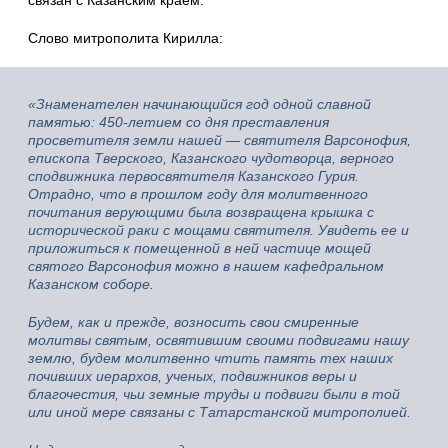
Слово митрополита Кирилла:
«Знаменателен начинающийся год одной славной
памятью: 450-летием со дня преставления
просветителя земли нашей — святителя Варсонофия,
епископа Тверского, Казанского чудотворца, верного
сподвижника первосвятителя Казанского Гурия.
Отрадно, что в прошлом году для молитвенного
почитания верующими была возвращена крышка с
исторической раки с мощами святителя. Увидеть ее и
приложиться к помещенной в ней частице мощей
святого Варсонофия можно в нашем кафедральном
Казанском соборе.
Будем, как и прежде, возносить свои смиренные
молитвы святым, освятившим своими подвигами нашу
землю, будем молитвенно чтить память тех наших
почивших иерархов, ученых, подвижников веры и
благочестия, чьи земные труды и подвиги были в той
или иной мере связаны с Татарстанской митрополией.